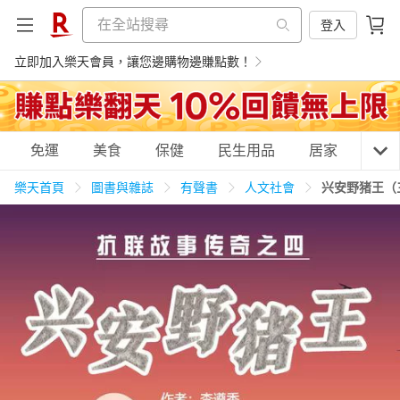
登入
立即加入樂天會員，讓您邊購物邊賺點數！
購物網分類
免運
美食
保健
民生用品
居家
3C
樂天首頁
圖書與雜誌
有聲書
人文社會
兴安野猪王（
天天免運
美食蛋糕
養生保健
民生用品
居家生活
3C家電
運動休閒
親子玩具
女裝
男裝
化妝保養
情趣用品