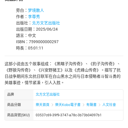
旁白：
梦境散人
作者：
李尊秀
出版社：
北方文艺出版社
出版日期：2025/06/24
語言：中文
ISBN：7599000000297
時長：05:01:11
这部小说由五个故事组成：《黑瞎子沟传奇》、《豹子沟传奇》、
《野狼沟传奇》、《兴安野猪王》以及《虎峰山传奇》。描写了抗
日战争期间东北抗日联军在白山黑水之间与日本侵略者斗智斗勇的
英雄事迹，情节紧凑，引人入胜。
品牌
北方文艺出版社
商品分類
樂天首頁
樂天Kobo電子書
有聲書
人文社會
商品貨號(SKU)
03537c69-39f9-3747-a78c-3b73b04097b1