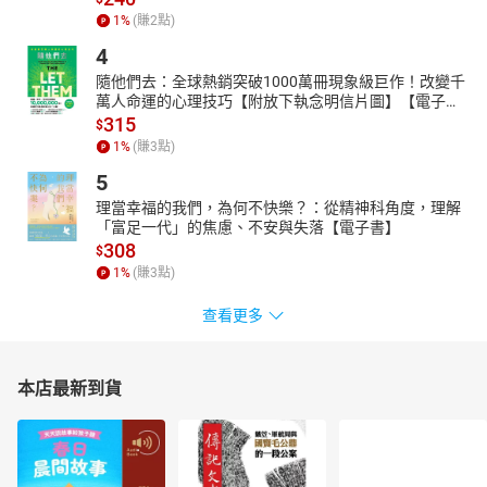
1
%
(賺
2
點)
4
隨他們去：全球熱銷突破1000萬冊現象級巨作！改變千
萬人命運的心理技巧【附放下執念明信片圖】【電子
書】
315
$
1
%
(賺
3
點)
5
理當幸福的我們，為何不快樂？：從精神科角度，理解
「富足一代」的焦慮、不安與失落【電子書】
308
$
1
%
(賺
3
點)
查看更多
本店最新到貨