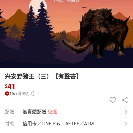
日本購物
電子/紙本書
HOT
兴安野猪王（三）【有聲書】
41
$
1%
(賺0點)
配送
無實體配送
免運
付款
信用卡／LINE Pay／AFTEE／ATM