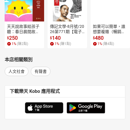
天天說故事給孩子
傳記文學-8月號/20
如果可以簡單，誰
聽：春日晨間故事
26第771期【電子
想要複雜（暢銷經
【有聲書】
書】
典新編版）【電子
250
140
480
$
$
$
書】
1
%
(賺
2
點)
1
%
(賺
1
點)
1
%
(賺
4
點)
本店相關類別
人文社會
有聲書
下載樂天 Kobo 應用程式