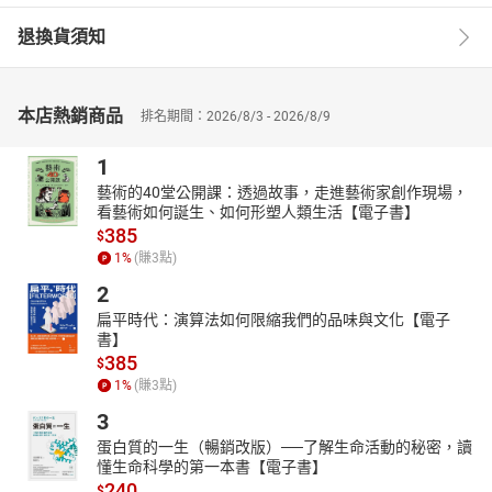
退換貨須知
本店熱銷商品
排名期間：2026/8/3 - 2026/8/9
1
藝術的40堂公開課：透過故事，走進藝術家創作現場，
看藝術如何誕生、如何形塑人類生活【電子書】
385
$
1
%
(賺
3
點)
2
扁平時代：演算法如何限縮我們的品味與文化【電子
書】
385
$
1
%
(賺
3
點)
3
蛋白質的一生（暢銷改版）──了解生命活動的秘密，讀
懂生命科學的第一本書【電子書】
240
$