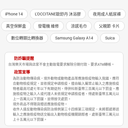
iPhone 14
L'OCCITANE歐舒丹 沐浴膠
夜用成人紙尿褲
真空保鮮盒
發電機 維修
涼感毛巾
父親節 卡片
數位轉類比轉換器
Samsung Galaxy A14
Suica
防詐騙提醒
台灣樂天市場與店家不會主動致電要求解除分期付款、要求ATM轉帳。
政策宣導
為防治動物傳染病，境外動物或動物產品等應施檢疫物輸入我國，應符
合動物檢疫規定，並依規定申請檢疫。擅自輸入屬禁止輸入之應施檢疫
物者最高可處七年以下有期徒刑，得併科新臺幣三百萬元以下罰金。應
施檢疫物之輸入人或代理人未依規定申請檢疫者，得處新臺幣五萬元以
上一百萬元以下罰鍰，並得按次處罰。
境外商品不得隨貨贈送應施檢疫物。
收件人違反動物傳染病防治條例第三十四條第三項規定，未將郵遞寄送
輸入之應施檢疫物送交輸出入動物檢疫機關銷燬者，處新臺幣三萬元以
上十五萬元以下罰鍰。