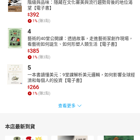
階級與品味：隱藏在文化審美與流行趨勢背後的地位渴
望【電子書】
392
$
1
%
(賺
3
點)
4
藝術的40堂公開課：透過故事，走進藝術家創作現場，
看藝術如何誕生、如何形塑人類生活【電子書】
385
$
1
%
(賺
3
點)
5
一本書讀懂美元：9堂課解析美元邏輯，如何影響全球經
濟和每個人的投資【電子書】
266
$
1
%
(賺
2
點)
查看更多
本店最新到貨