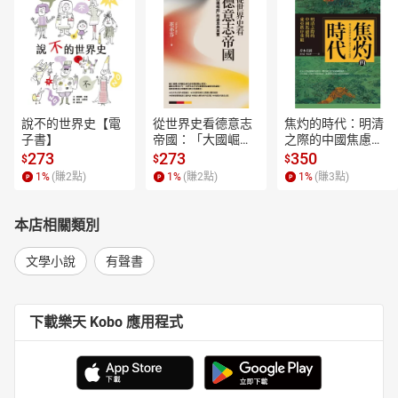
說不的世界史【電
從世界史看德意志
焦灼的時代：明清
子書】
帝國：「大國崛
之際的中國焦慮與
起」的迷思與真實
東亞秩序重組【電
273
273
350
$
$
$
【電子書】
子書】
1
%
(賺
2
點)
1
%
(賺
2
點)
1
%
(賺
3
點)
本店相關類別
文學小說
有聲書
下載樂天 Kobo 應用程式