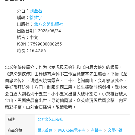
旁白：
刘金石
編輯：
徐胜宇
出版社：
北方文艺出版社
出版日期：2025/06/24
語言：中文
ISBN：7599000000255
時長：16:47:56
忠义剑侠传简介：作为《龙虎风云会》和《白眉大侠》的续集，
《忠义剑侠传》由棒槌有声评书工作室徐盛宇先生编著，书接《龙
图忠义传》，讲述火烧碧霞宫、二十四老闹魔山、会斗邪派武圣，
寻岁币拜访外十八门，制服东西二魔，长生擂赌斗鹤剑祖，武林大
会白眉大剑名列十五杰、小小五义出世大破环望泊，小英雄智破大
金山，黑面侠展奎出世，寻访仙霞派，众英雄清灭后唐余孽。内容
精彩丰富，由刘金石播讲，敬请收听。
品牌
北方文艺出版社
商品分類
樂天首頁
樂天Kobo電子書
有聲書
文學小說