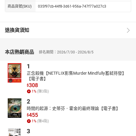
商品貨號(SKU)
035f97cb-44f8-3d61-956a-747f77a027c3
退換貨須知
本店熱銷商品
排名期間：2026/7/30 - 2026/8/5
1
正念殺機【NETFLIX影集Murder Mindfully蓄弒待發】
【電子書】
308
$
1
%
(賺
3
點)
2
時間的起源：史蒂芬．霍金的最終理論【電子書】
455
$
1
%
(賺
4
點)
3