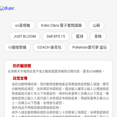
uv直噴機
Kobo Clara 電子書閱讀器
山蘇
JUST BLOOM
Dell XPS 15
籃球
青梅
小腿按摩機
COACH 後背包
Pokemon寶可夢 盒玩
防詐騙提醒
台灣樂天市場與店家不會主動致電要求解除分期付款、要求ATM轉帳。
政策宣導
為防治動物傳染病，境外動物或動物產品等應施檢疫物輸入我國，應符
合動物檢疫規定，並依規定申請檢疫。擅自輸入屬禁止輸入之應施檢疫
物者最高可處七年以下有期徒刑，得併科新臺幣三百萬元以下罰金。應
施檢疫物之輸入人或代理人未依規定申請檢疫者，得處新臺幣五萬元以
上一百萬元以下罰鍰，並得按次處罰。
境外商品不得隨貨贈送應施檢疫物。
收件人違反動物傳染病防治條例第三十四條第三項規定，未將郵遞寄送