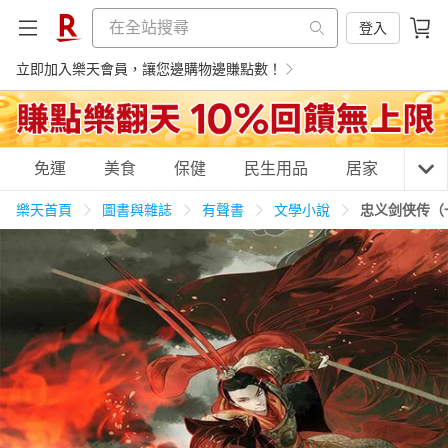
登入
立即加入樂天會員，讓您邊購物邊賺點數！
購物網分類
免運
美食
保健
民生用品
居家
3C
樂天首頁
圖書與雜誌
有聲書
文學小說
忠义剑侠传（
天天免運
美食蛋糕
養生保健
民生用品
居家生活
3C家電
運動休閒
親子玩具
女裝
男裝
化妝保養
情趣用品