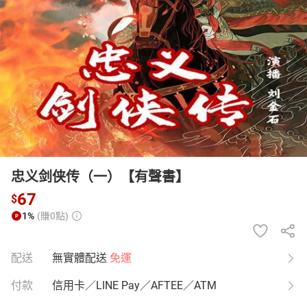
日本購物
電子/紙本書
HOT
忠义剑侠传（一）【有聲書】
67
$
1%
(賺0點)
配送
無實體配送
免運
付款
信用卡／LINE Pay／AFTEE／ATM