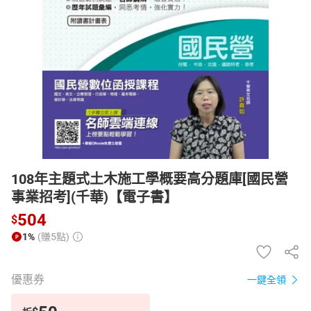
日本購物
電子/紙本書
HOT
108年主題式土木施工學概要高分題庫[國民營
事業招考](千華)【電子書】
504
$
1%
(賺5點)
優惠券
一鍵全領