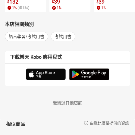
l.6【有聲書】
書】
【電子書】
132
39
39
$
$
$
1
%
(賺
1
點)
1
%
1
%
本店相關類別
語言學習/考試用書
考試用書
下載樂天 Kobo 應用程式
繼續逛其他店舖
相似商品
由飛比價格提供的資訊