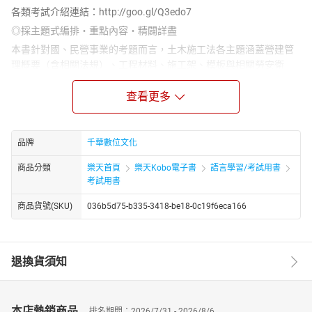
各類考試介紹連結：http://goo.gl/Q3edo7
◎採主題式編排‧重點內容‧精闢詳盡
本書針對國、民營事業的考題而言，土木施工法各主題涵蓋營建管
理概要（含相關法規）、工程材料、施工架、模板與相關勞安衛
生、鋼筋混凝土工程、鋼骨結構工程、基礎開挖與擋土工程（含地
盤改良）等主題，且題型與考選部公務高普考第一試題庫類似，因
查看更多
此對於各項施工方法之基本概念、相關法規與理論基礎、原理、操
作及注意事項，加強演算考古題庫及答題速度即可力求高分。
品牌
千華數位文化
◎精選範例試題‧名師精解‧融會貫通
若針對測驗題（是非、選擇或填充）著重於施工法之基本概念、法
商品分類
樂天首頁
樂天Kobo電子書
語言學習/考試用書
規，將考試範圍內一定要會的基本類題反覆演練即可完全掌握，而
考試用書
欲達成此目標，不外乎多看、多演練，因此題庫的彙整是不可輕
商品貨號(SKU)
036b5d75-b335-3418-be18-0c19f6eca166
忽，也是本書收錄的重點。
◎歷年試題彙編‧洞悉考情‧強化實力
本書除彙整公務人員高普考及特考，並收錄近年相關試題，諸如：
退換貨須知
鐵路特考（土木施工學概要）、臺電新進雇用人員（測量、土木、
建築工程概要）、臺北捷運新進工程員（土木施工及測量）等最新
試題解答，試題範圍另涉及於測量學、結構力學基本題型及鋼筋混
凝土之基本材料性質、試驗，並混合力學觀念（例如鋼筋比、有效
本店熱銷商品
排名期間：2026/7/31 - 2026/8/6