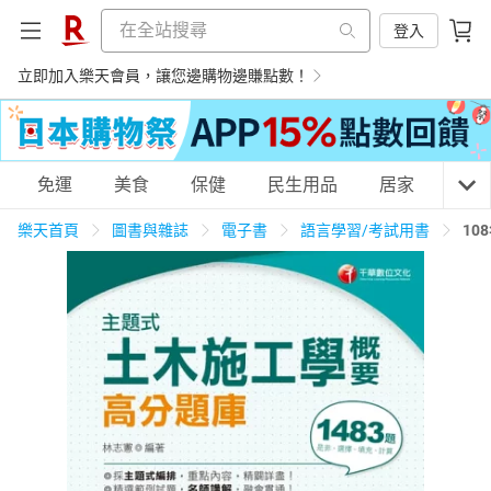
登入
立即加入樂天會員，讓您邊購物邊賺點數！
購物網分類
免運
美食
保健
民生用品
居家
3C
樂天首頁
圖書與雜誌
電子書
語言學習/考試用書
10
天天免運
美食蛋糕
養生保健
民生用品
居家生活
3C家電
運動休閒
親子玩具
女裝
男裝
化妝保養
情趣用品