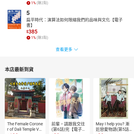
1
%
(賺
2
點)
5
扁平時代：演算法如何限縮我們的品味與文化【電子
書】
385
$
1
%
(賺
3
點)
查看更多
本店最新到貨
The Female Corone
前輩，請跟我交往
May I help you? 漸
r of Dali Temple Vo
(第6話)完【電子
近戀愛物語(第5話)