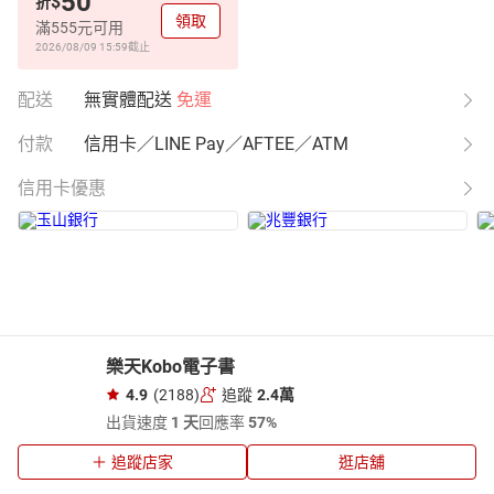
50
$
折
領取
滿555元可用
2026/08/09 15:59
截止
配送
無實體配送
免運
付款
信用卡／LINE Pay／AFTEE／ATM
信用卡優惠
樂天Kobo電子書
4.9
(2188)
追蹤
2.4萬
出貨速度
1 天
回應率
57%
追蹤店家
逛店舖