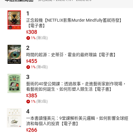
樑深、開裂彎矩等），其他另有土壤力學之基本運算（孔隙比、有
效應力、滲透係數等），另整理建築技術規則基本常識（例如建蔽
1
率、容積率、開挖深、道路寬與樓高限制、建造行為等）供參考。
正念殺機【NETFLIX影集Murder Mindfully蓄弒待發】
【電子書】
名師詳解並附圖表呈現，期能藉由圖表更快速的學習、吸收，在考
308
試時能發揮實力，金榜題名。
$
1
%
(賺
3
點)
2
時間的起源：史蒂芬．霍金的最終理論【電子書】
455
$
1
%
(賺
4
點)
3
藝術的40堂公開課：透過故事，走進藝術家創作現場，
看藝術如何誕生、如何形塑人類生活【電子書】
385
$
1
%
(賺
3
點)
4
一本書讀懂美元：9堂課解析美元邏輯，如何影響全球經
濟和每個人的投資【電子書】
266
$