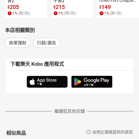
書】
子書】
rthen Fort Chapter
達，以及美國空軍。
 4【有聲書】
205
215
149
$
$
$
他擁有行銷和組織發展的高級學位，也是羅格斯大學研究生課程的
1
%
(賺
2
點)
1
%
(賺
2
點)
1
%
(賺
1
點)
教師。
他的職業生涯的一大亮點，是在攻讀企業管理碩士（MBA）期間師
本店相關類別
從彼得・杜拉克。
馬克是全球最受信任的行銷權威，也曾在全球眾多組織發表主題演
商業理財
行銷/廣告
說，包括美國律師協會、全國經濟發展協會、國際與歐洲事務研究
所，以及東京口碑行銷高峰會。
想與馬克・薛佛聯絡，請上網站www.BusinessesGROW.com。
下載樂天 Kobo 應用程式
網站上也可看到馬克的文字作品、Podcast，以及社群媒體帳號。
【譯者簡介】
龐元媛
國立台灣師範大學翻譯研究所畢業，台灣師範大學翻譯研究所、輔
仁大學翻譯學研究所聯合專業考試及格，現為專職譯者。
譯有《擁抱人生10大無解》《思考致富》《簡單說重點》《全球經
濟18年大循環》《好好問ChatGPT》《最貼近消費者的企業NFT》
繼續逛其他店舖
《2050全球政治經濟新局勢》《在大腦外思考》《打造100倍全球
大市場》《終結空氣汙染》《聽見音樂的靈魂》《跟以色列人做生
意，和你想的不一樣！》等數十部作品。
相似商品
由飛比價格提供的資訊
譯稿賜教：theresakitty6907@yahoo.com.tw。