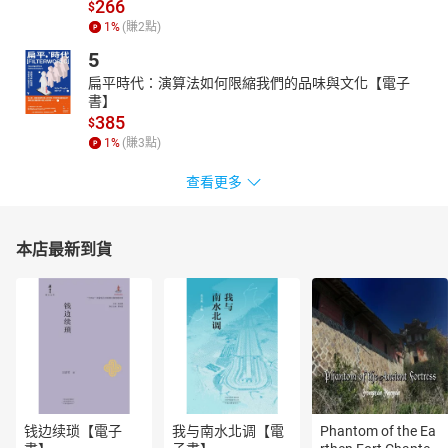
如何突破AI的巨細靡遺，讓客戶有出乎意料外的驚喜，挑戰他們的
266
$
好奇心和應變力。
1
%
(賺
2
點)
最後，AI取代了許多職業，那些以工作建立自我認同、以消費維持
5
職業形象的客戶，他們頓時間失去人生意義，失去消費特定產品或
扁平時代：演算法如何限縮我們的品味與文化【電子
服務的動力。當這群消費者重新尋找人生意義時，全新的行銷戰術
書】
要協助他們重拾信心，參與決策，並找回自主性。
385
$
你要是不了解這些轉變，不了解全新的消費行為，你的行銷戰術就
1
%
(賺
3
點)
會落伍。
無論你是行銷長、小型企業主，或是創作者，因應現代史上最重大
查看更多
的客戶行為和心理演變，作者協助你重回人性最根本的面向，在AI
時代超越對手，贏得客戶。
本店最新到貨
【作者簡介】
馬克・薛佛（Mark W. Schaefer）
全球知名專題講者、大學教師、行銷顧問和作家。
他的部落格是全球頂尖行銷部落格之一。
他的Podcast節目Marketing Companion十幾年來，一直高居iTunes
商業節目的前百分之一。
馬克・薛佛在全球銷售、公關，以及行銷領域工作超過三十年，現
為美國的「薛佛行銷解決方案」執行董事，提供顧問服務。
他專長行銷訓練和行銷策略，客戶眾多，包含戴爾、嬌生、愛迪
钱边续琐【電子
我与南水北调【電
Phantom of the Ea