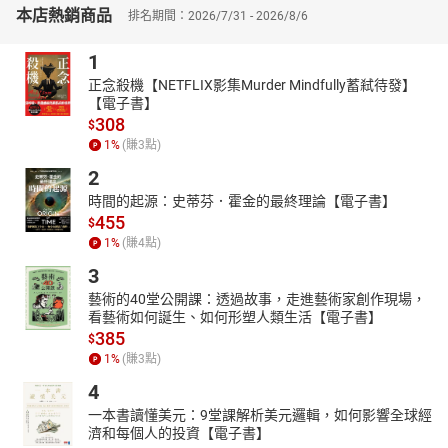
本店熱銷商品
排名期間：2026/7/31 - 2026/8/6
——劉奶爸 《網路行銷懶人包》作者
身為行銷人員、文案撰稿人和企業主，我對AI的心情可謂五味雜陳
1
（10%著迷和90%恐懼）。慶幸我在偶然機會下發現了這本簡潔精
正念殺機【NETFLIX影集Murder Mindfully蓄弒待發】
煉、研究深入的書。在《AI改變了你的客戶》一書中，馬克・薛佛
【電子書】
對AI做了精闢的分析，並給出發人深省的警告，為行銷工作者提供
308
$
了大量明智且實用的建議。讀完這本書，我再次受到了鼓舞。如果
1
%
(賺
3
點)
你是行銷工作者（或企業主），這本書絕對值得你一讀再讀。
2
——Len Woods國外行銷業者
時間的起源：史蒂芬．霍金的最終理論【電子書】
AI正大規模改變了人類思考、感受、決策、交流的方式。
455
$
你的客戶會更沒耐心、更信任AI，對品牌也沒忠誠度。
1
%
(賺
4
點)
AI奪走了許多人的自我認同，他們會在意想不到的領域尋找新的認
同。
3
這些都是傳統行銷的危機，也是新行銷戰術的轉機。
藝術的40堂公開課：透過故事，走進藝術家創作現場，
看藝術如何誕生、如何形塑人類生活【電子書】
大家買東西前，只要把需求列給AI，它就會列出各種規格，替你分
385
$
析各產品的優缺點，你再也不必google文章，花時間一篇一篇看
1
%
(賺
3
點)
了。AI已經成為你客戶的潛在決定者，傳統的行銷戰術必須更新，
才能讓AI把你的產品推出去。
4
AI的服務遠遠比人類貼心，旅程規畫、運動建議、烹調食譜都可以
一本書讀懂美元：9堂課解析美元邏輯，如何影響全球經
非常個人化，甚至AI的同理心比人類心理諮商師還強。你的服務要
濟和每個人的投資【電子書】