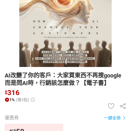
日本購物
電子/紙本書
HOT
AI改變了你的客戶：大家買東西不再搜google
而是問AI時，行銷該怎麼做？【電子書】
316
$
1%
(賺3點)
優惠券
一鍵全領