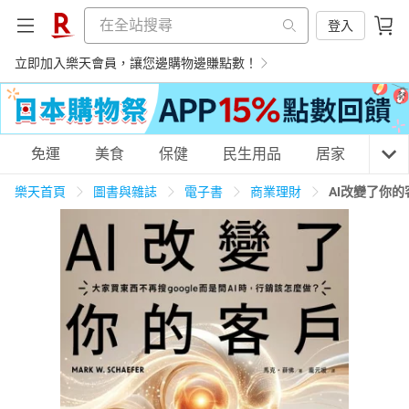
登入
立即加入樂天會員，讓您邊購物邊賺點數！
購物網分類
免運
美食
保健
民生用品
居家
3C
樂天首頁
圖書與雜誌
電子書
商業理財
AI改變了你的
天天免運
美食蛋糕
養生保健
民生用品
居家生活
3C家電
運動休閒
親子玩具
女裝
男裝
化妝保養
情趣用品