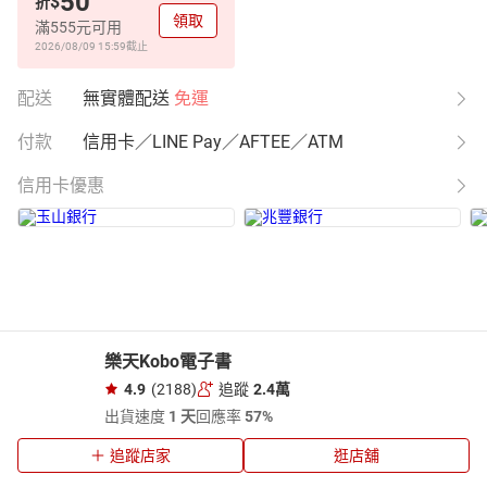
50
$
折
領取
滿555元可用
2026/08/09 15:59
截止
配送
無實體配送
免運
付款
信用卡／LINE Pay／AFTEE／ATM
信用卡優惠
樂天Kobo電子書
4.9
(2188)
追蹤
2.4萬
出貨速度
1 天
回應率
57%
追蹤店家
逛店舖