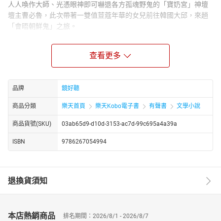
人人喚作大師、光憑眼神即可嚇退各方孤魂野鬼的「寶奶宮」神壇
壇主曹必魯，此次帶著一雙值荳蔻年華的女兒前往韓國大邱，來趟
「會晤朝鮮鬼」之旅。
然而，死不瞑目的女人、滴血的畫作、大邱地鐵縱火案的亡魂，以
及一張寫著祕密的紙條……讓擁有靈異感應體質、見鬼無數的曹家父
查看更多
女都毛骨悚然、疲於奔命！
究竟，他們這次能否順利降伏怨靈、化險為夷呢？而隱藏在鬧鬼事
件背後的真相，又是如何沉重且令人嘆息……？
品牌
鏡好聽
==========
商品分類
樂天首頁
樂天Kobo電子書
有聲書
文學小說
授權出版社：鏡文學
商品貨號(SKU)
03ab65d9-d10d-3153-ac7d-99c695a4a39a
錄製單位：鏡好聽團隊
【作者簡介】
ISBN
9786267054994
娜歐米
怪談妖姬 X 戀文御姐系。
書寫驚悚奇情的氛圍，療癒痛著微笑的靈魂。
退換貨須知
【主播簡介】
蘇郁翔
本店熱銷商品
排名期間：2026/8/1 - 2026/8/7
畢業於國立台灣大學戲劇學系，目前為自由接案者，有演員、模特