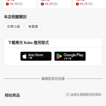
1
%
(賺
3
點)
1
%
(賺
3
點)
1
%
(賺
3
點)
本店相關類別
文學小說
有聲書
下載樂天 Kobo 應用程式
繼續逛其他店舖
相似商品
由飛比價格提供的資訊