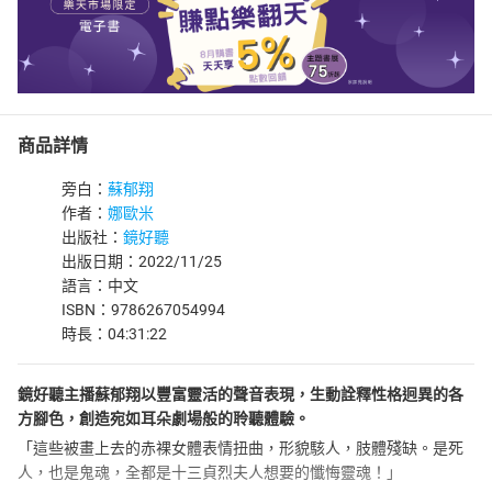
商品詳情
旁白：
蘇郁翔
作者：
娜歐米
出版社：
鏡好聽
出版日期：2022/11/25
語言：中文
ISBN：9786267054994
時長：04:31:22
鏡好聽主播蘇郁翔以豐富靈活的聲音表現，生動詮釋性格迥異的各
方腳色，創造宛如耳朵劇場般的聆聽體驗。
「這些被畫上去的赤裸女體表情扭曲，形貌駭人，肢體殘缺。是死
人，也是鬼魂，全都是十三貞烈夫人想要的懺悔靈魂！」