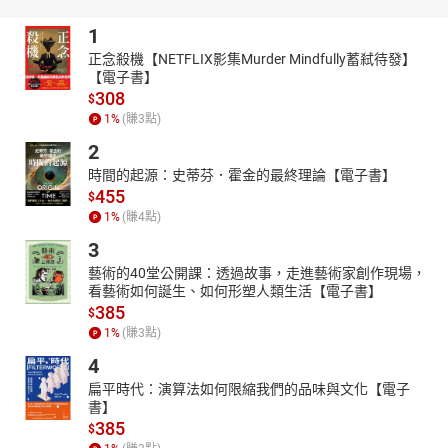
兒、配音等經歷。於2020年加入【鏡好聽學院】擔任聲音主播，投
1
入有聲書錄製。在鏡好聽的有聲書作品有《老雜時代》（遠流）、
《火來了，快跑》（寶瓶文化）、《Ring of the Day》《延平北路十
正念殺機【NETFLIX影集Murder Mindfully蓄弒待發】
【電子書】
段再進去的李姓人家》《致命登入》《孀怨【往生咒之一】》《陰
308
$
魄【往生咒之二】》（鏡文學）。
1
%
(賺
3
點)
2
時間的起源：史蒂芬．霍金的最終理論【電子書】
455
$
1
%
(賺
4
點)
3
藝術的40堂公開課：透過故事，走進藝術家創作現場，
看藝術如何誕生、如何形塑人類生活【電子書】
385
$
1
%
(賺
3
點)
4
扁平時代：演算法如何限縮我們的品味與文化【電子
書】
385
$