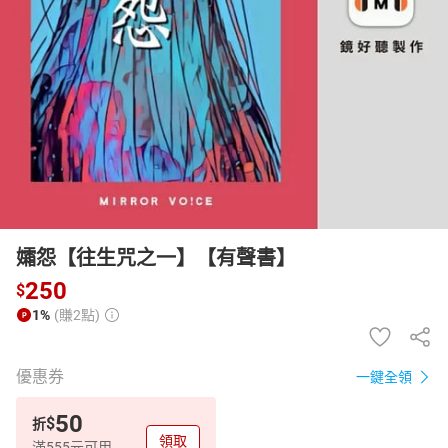
日本購物
電子/紙本書
HOT
孀怨【往生咒之一】【有聲書】
250
$
1%
(賺2點)
優惠券
一鍵全領
50
$
折
領取
滿555元可用