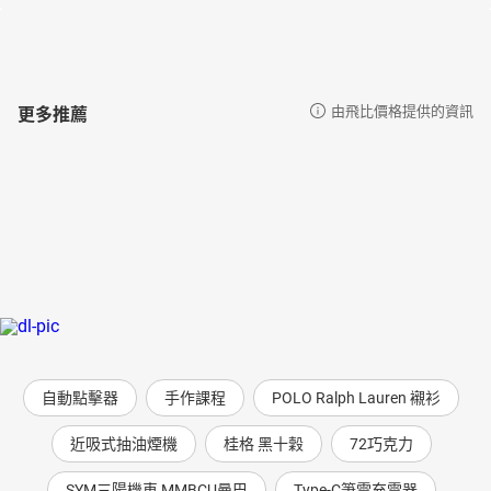
更多推薦
由飛比價格提供的資訊
自動點擊器
手作課程
POLO Ralph Lauren 襯衫
近吸式抽油煙機
桂格 黑十穀
72巧克力
SYM三陽機車 MMBCU曼巴
Type-C筆電充電器