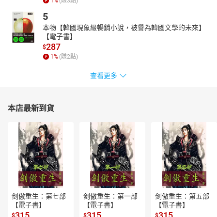
1
%
(賺
3
點)
5
本物【韓國現象級暢銷小說，被譽為韓國文學的未來】
【電子書】
287
$
1
%
(賺
2
點)
查看更多
本店最新到貨
剑傲重生：第七部
剑傲重生：第一部
剑傲重生：第五部
【電子書】
【電子書】
【電子書】
315
315
315
$
$
$