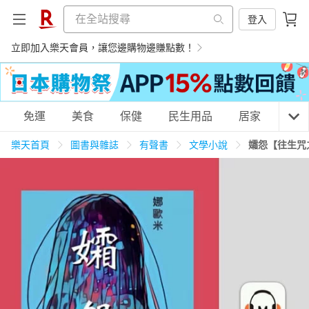
登入
立即加入樂天會員，讓您邊購物邊賺點數！
購物網分類
免運
美食
保健
民生用品
居家
3C
樂天首頁
圖書與雜誌
有聲書
文學小說
孀怨【往生咒
天天免運
美食蛋糕
養生保健
民生用品
居家生活
3C家電
運動休閒
親子玩具
女裝
男裝
化妝保養
情趣用品