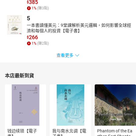
385
$
祖先在漫長的歷史中留下的蹤跡和身影。無論是陵墓、庭院、神
1
%
(賺
3
點)
祠，還是工事、樓閣、書院，都包含著豐富的文化氣息，承載著先
人的智慧和理想，構成了古今文化的一種尺標。
5
一本書讀懂美元：9堂課解析美元邏輯，如何影響全球經
濟和每個人的投資【電子書】
266
$
1
%
(賺
2
點)
查看更多
本店最新到貨
钱边续琐【電子
我与南水北调【電
Phantom of the Ea