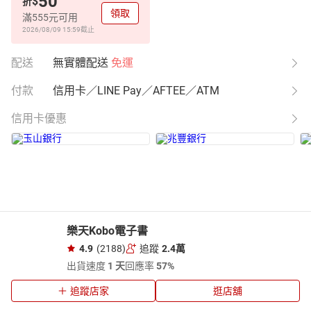
50
$
折
領取
滿555元可用
2026/08/09 15:59
截止
配送
無實體配送
免運
付款
信用卡／LINE Pay／AFTEE／ATM
信用卡優惠
樂天Kobo電子書
4.9
(2188)
追蹤
2.4萬
出貨速度
1 天
回應率
57%
追蹤店家
逛店舖