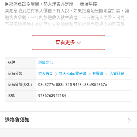
▶龍盤虎踞樹層層，勢入浮雲亦是崩——秦始皇陵
秦始皇陵到底有多大價值？有人說，如果把秦始皇陵地宮打開，讓
遊客去參觀，一年的旅遊收入就會高達二十五億元人民幣。可見，
不算秦始皇陵本身的歷史文物價值和可能從其內發掘出的珍玩珠
寶，單其旅遊價值就足以令人心動。可是，我們應該輕易拂去覆蓋
在地宮上的泥土嗎？我們有能力拂去覆蓋在地宮上的泥土嗎？秦始
查看更多
皇陵不僅僅是個陵墓，它更是中華民族乃至全人類的文化遺產。它
的意義，從揭開的一角就可以斷定，已經遠遠超過了金字塔。
秦始皇陵，讓人不僅想起一段段動人的傳說，還有中國封建社會的
品牌
崧燁文化
第一個王朝，書同文、車同軌的開端，殘忍的焚書坑儒，以及陣前
倒戈的深遠啟示。
商品分類
樂天首頁
樂天Kobo電子書
有聲書
人文社會
▶太乙高樓燈似晝，未央前殿月移輪——圓明園
商品貨號(SKU)
03d3277e-083d-32ff-9458-c38a93f5867e
圓明園內還藏有大量世人難以想像的奇珍異寶。也正是這些讓人垂
涎的珍寶，為它後來的毀滅埋下了伏筆。法國的大文豪雨果就曾這
ISBN
9786263947184
樣評價圓明園：「即使把中國所有博物館的全部寶物加在一起，也
不能和這個規模宏大而富麗堂皇的東方博物館媲美。」
富麗堂皇的外表，巧奪天工的風景布局，無法想像的珍藏，從外到
退換貨須知
內，都讓這個園林充滿著誘惑。它的這種誘惑力，終於在清朝國力
不支的窘境中，為其帶來被蹂躪、踐踏和毀滅的命運。