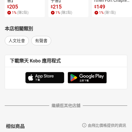
書】
子書】
rthen Fort Chapter
 4【有聲書】
205
215
149
$
$
$
1
%
(賺
2
點)
1
%
(賺
2
點)
1
%
(賺
1
點)
本店相關類別
人文社會
有聲書
下載樂天 Kobo 應用程式
繼續逛其他店舖
相似商品
由飛比價格提供的資訊