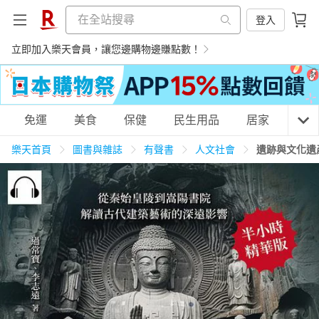
登入
立即加入樂天會員，讓您邊購物邊賺點數！
購物網分類
免運
美食
保健
民生用品
居家
3C
樂天首頁
圖書與雜誌
有聲書
人文社會
遺跡與文化遺
天天免運
美食蛋糕
養生保健
民生用品
居家生活
3C家電
運動休閒
親子玩具
女裝
男裝
化妝保養
情趣用品