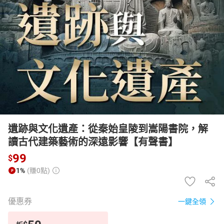
日本購物
電子/紙本書
HOT
遺跡與文化遺產：從秦始皇陵到嵩陽書院，解
讀古代建築藝術的深遠影響【有聲書】
99
$
1%
(賺0點)
優惠券
一鍵全領