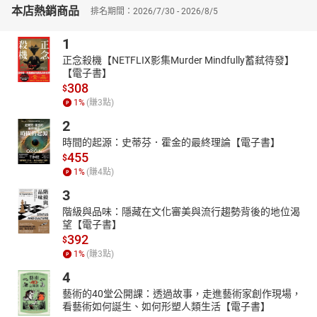
▶石闕三千一百座，佛光萬丈法無邊——龍門石窟
本店熱銷商品
排名期間：2026/7/30 - 2026/8/5
宋代大學者邵雍曾在《十九日歸洛城路游龍門》寫道：「伊川往復
過龍山，每過龍山意且閒。」對於龍門壯觀的石窟與佛像，唐朝詩
1
人韋應物在《龍門遊眺》中也有如下的描述：「精舍繞層阿，千龕
正念殺機【NETFLIX影集Murder Mindfully蓄弒待發】
鄰峭壁。」面對這份珍貴的文化遺產，今人在一首名為《題龍門石
【電子書】
窟》的詩中讚曰：「青龍曲隱白雲間，伊水蜿蜒繞膝前。石闕三千
308
$
一百座，佛光萬丈法無邊。」
1
%
(賺
3
點)
人們來到龍門石窟，膜拜過宣講著前世、今生、來世的釋迦大佛，
2
喧囂、功利的心似乎突然間參透了生命的真諦。於是，千斤巨石從
時間的起源：史蒂芬．霍金的最終理論【電子書】
心頭滾落，也有了「每過龍山意且閒」的心境。
455
$
▶白鹿無言思故主，古松有色朗新聲——白鹿洞書院
1
%
(賺
4
點)
歷經千年的學府，為古代書院教育建立標的的白鹿洞書院，歷來都
3
不乏歌詠之作。唐代詩人王貞白就有《白鹿洞二首》，其一云：
「讀書不覺已春深，一寸光陰一寸金。不是道人來引笑，周情孔思
階級與品味：隱藏在文化審美與流行趨勢背後的地位渴
望【電子書】
正追尋。」於此可見，王貞白到了白鹿洞，所想到的就是讀書、惜
392
$
時。宋朝詩人項安世也有《白鹿洞書堂》一詩，其云：「山人居白
1
%
(賺
3
點)
鹿，書洞有遺蹟。為世作星鳳，真堪慰泉石。」在此，項安世直稱
白鹿洞書院為世上的稀世之珍——景星和鳳凰。
4
本書特色：人文遺跡，即有人類的智慧和意識活動參與其中的遺
藝術的40堂公開課：透過故事，走進藝術家創作現場，
看藝術如何誕生、如何形塑人類生活【電子書】
跡，它是遺跡本身與其所承載的傳說、意蘊、精神等的綜合體，是