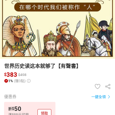
日本購物
電子/紙本書
HOT
世界历史读这本就够了【有聲書】
383
$
$
498
1%
(賺3點)
優惠券
一鍵全領
50
$
折
領取
滿555元可用