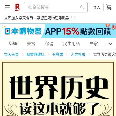
登入
立即加入樂天會員，讓您邊購物邊賺點數！
購物網分類
免運
美食
保健
民生用品
居家
3C
樂天首頁
圖書與雜誌
有聲書
人文社會
世界历史读这
天天免運
美食蛋糕
養生保健
民生用品
居家生活
3C家電
運動休閒
親子玩具
女裝
男裝
化妝保養
情趣用品