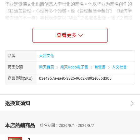
华业是资深文化出版创意人李世化的笔名。他以华业为笔名创作的
书籍涵盖管理、心理等多个领域，像《管理越简单越好》《经济学
和你想的不一样》等代表作常以 “华业” 之名署名出版。除了之前提
到的各类书籍，以华业为笔名还推出过不少针对性较强的读物。比
如聚焦个人魅力提升的《气场大全集》，融合心理学、社会学知识
查看更多
解析气场构成，为普通人提供气场塑造的实用方法；还有面向学生
群体的《中国学生不可不玩的思维游戏》，适配青少年的阅读和思
维锻炼需求，进一步拓展了其作品的受众范围。
品牌
大吕文化
商品分類
樂天首頁
樂天Kobo電子書
有聲書
人文社會
商品貨號(SKU)
03e4957a-eae0-3325-96d2-3892e606d305
退換貨須知
本店熱銷商品
排名期間：2026/8/1 - 2026/8/7