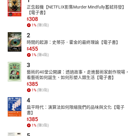
1
正念殺機【NETFLIX影集Murder Mindfully蓄弒待發】
【電子書】
308
$
1
%
(賺
3
點)
2
時間的起源：史蒂芬．霍金的最終理論【電子書】
455
$
1
%
(賺
4
點)
3
藝術的40堂公開課：透過故事，走進藝術家創作現場，
看藝術如何誕生、如何形塑人類生活【電子書】
385
$
1
%
(賺
3
點)
4
扁平時代：演算法如何限縮我們的品味與文化【電子
書】
385
$
1
%
(賺
3
點)
5