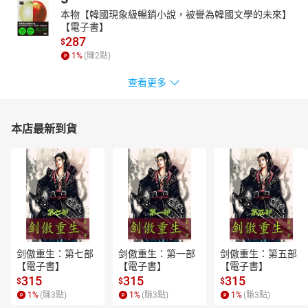
本物【韓國現象級暢銷小說，被譽為韓國文學的未來】
【電子書】
287
$
1
%
(賺
2
點)
查看更多
本店最新到貨
剑傲重生：第七部
剑傲重生：第一部
剑傲重生：第五部
【電子書】
【電子書】
【電子書】
315
315
315
$
$
$
1
%
(賺
3
點)
1
%
(賺
3
點)
1
%
(賺
3
點)