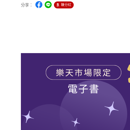
分享：
賺分紅