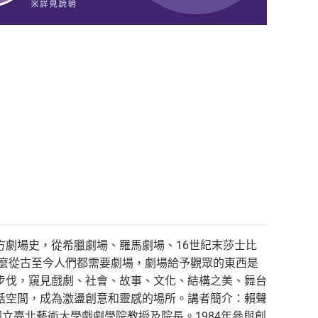
劇場史，從希臘劇場、羅馬劇場、16世紀末莎士比
什麼從古至今人們都需要劇場，劇場給予觀眾的東西是
步伐，窺見戲劇、社會、故事、文化、結構之美、舞台
話空間，成為激盪創意和靈感的場所。講者簡介：賴聲
國立臺北藝術大學戲劇學院教授及院長。1984年參與創