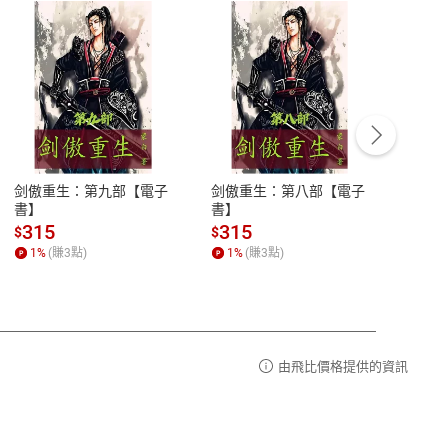
客服資訊
豫期
服務時間：週一到週五 10:00-12:00、
易解
13:00-17:00 (國定假日及例假日休息)
剑傲重生：第九部【電子
剑傲重生：第八部【電子
潜水史
品性
客服電話：0080-1857077
書】
書】
andari
al) Sc
請參
客服信箱：
聯絡店家
315
315
13
$
$
$
r【電
1
%
(賺
3
點)
1
%
(賺
3
點)
1
%
由飛比價格提供的資訊