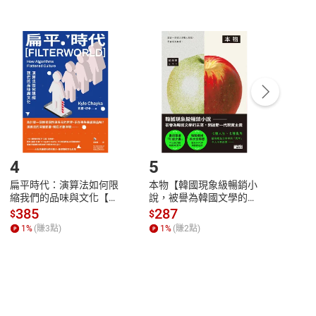
非以有形媒介提供之數位內容，消費者同意若訂購後
付款
方式
完成
訂單
中點選「瀏覽訂單明細」
>
「申請取消訂單
/
退
Payment
Complete
/退貨。
登入帳號，下載書籍後看書
4
5
6
扁平時代：演算法如何限
本物【韓國現象級暢銷小
蛋白
縮我們的品味與文化【電
說，被譽為韓國文學的未
版）─
子書】
來】【電子書】
秘密
385
287
24
$
$
$
一本
1
%
(賺
3
點)
1
%
(賺
2
點)
1
%