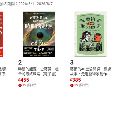
排名期間：2026/8/1 - 2026/8/7
訂購本店鋪之商品即代表知悉本店鋪所銷售之商品為電子書，屬
取電子書，不得請求退貨退款。
品
放入
購物車
登入
帳號
欲取消訂單或辦理退貨時，請登入樂天市場，並於「我的訂單」
Shopping cart
Login
將依您的申請進行審核，待審核通過後將為您辦理退款事宜。
市場須以整筆訂單為單位進行取消/退貨，恕無法以單支商品取消
如何開始使用？
.選擇閱讀載具
Step2.
2
3
X影集
時間的起源：史蒂芬．霍
藝術的40堂公開課：透過
蓄弒待
金的最終理論【電子書】
故事，走進藝術家創作現
場，看藝術如何誕生、如
455
385
$
$
何形塑人類生活【電子
1
%
(賺
4
點)
1
%
(賺
3
點)
書】