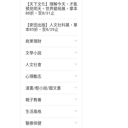
【天下文化】理解今天，才能
預見明天。世界變局展，單本
88折，至8/31止
【麥田出版】人文社科展，單
本85折，至8/29止
商業理財
文學小說
投資理財
人文社會
經濟/趨勢
歐美文學
心理勵志
財務/金融
日本文學
國際關係
漫畫/輕小說/圖文書
管理/領導
韓國文學
政治
心靈成長/情緒
親子教養
職場工作術
華文文學
社會科學
人際關係
輕小說
生活風格
成功法
經典文學
台灣/中國歷史
兩性關係
奇幻/科幻
教育現場
醫療保健
行銷/廣告
成長/家庭生活小說
日/韓歷史
心理學
愛情故事
兒童文學/故事
飲食/食譜