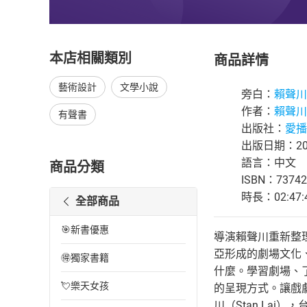
本店相關類別
商品詳情
藝術設計
文學小說
旁白：
賴聲川
作者：
賴聲川
有聲書
出版社：
愛播
出版日期：202
語言：中文
商品分類
ISBN：73742
時長：02:47:
全部商品
🎯新書優惠
導演賴聲川重新整
亞形成的劇場文化
🉐獨家書籍
什麼。學習劇場、
💘樂天女孩
的呈現方式。讓戲
川（Stan La