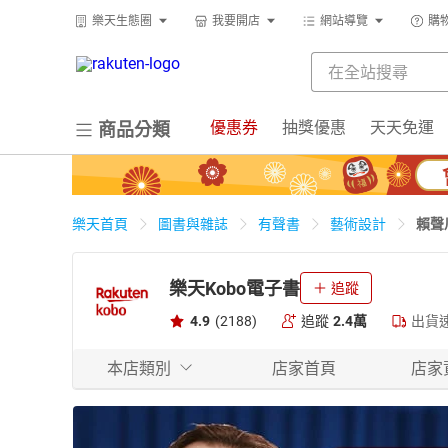
樂天生態圈
我要開店
網站導覽
購
優惠券
抽獎優惠
天天免運
商品分類
賴聲
樂天首頁
圖書與雜誌
有聲書
藝術設計
樂天Kobo電子書
追蹤
4.9
(2188)
追蹤
2.4萬
出貨
本店類別
店家首頁
店家