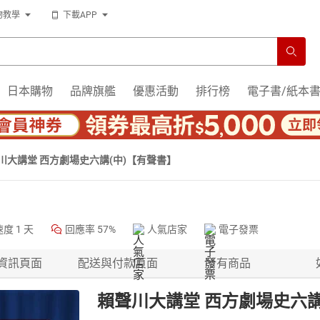
物教學
下載APP
日本購物
品牌旗艦
優惠活動
排行榜
電子書/紙本
川大講堂 西方劇場史六講(中)【有聲書】
速度
1 天
回應率
57%
人氣店家
電子發票
資訊頁面
配送與付款頁面
所有商品
賴聲川大講堂 西方劇場史六講