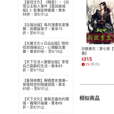
【皇冠文化】《曉星》、《白
雪公主殺人事件【童話破滅
版】》新書延伸書展，單本
88折，至8/31止
【尖端出版】每月漫畫名家推
付款方
薦：高橋留美子，單本75
折，至8/31止
ATM轉帳、信用卡
【大雁文化 x 日出出版】陪你
找到情緒出口，心理勵志書
剑傲重生：第七部【
展，單本85折，至9/10止
書】
315
$
【天下生活 x 康健出版】享受
1
%
(賺
3
點)
自己喜歡的生活，單本85
折，至9/15止
【臺灣商務】解碼歷史書展~
穿梭時空的閱讀冒險，單本
85折，至8/31止
相似商品
【天下文化】重新定義你的價
值，職場升級展，單本88
折，至8/31止