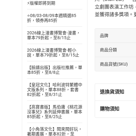
⚡版權即將到期
立劇團表演工作坊
並獲得諸多獎項。更曾
⭐08/03-08/09本週精選85
折，領券再85折
2026線上漫畫博覽會-漫畫，
品牌
單本79折起，至8/15止
商品分類
2026線上漫畫博覽會-輕小
說，單本79折起，至8/15止
商品貨號(SKU)
【臉譜出版】出版社推薦，單
本85折，至8/8止
【皇冠文化】哈利波特繁體中
文版系列，單本88折，套書
退換貨須知
82折起，至8/31止
【高寶書版】馬伯庸《桃花源
購物須知
退換貨規定：
沒事兒》系列延伸書展，單本
85折起，至8/25止
(
一
)
依
消費
內容或一經提
【小角落文化】閱來閱好玩，
購書須知
暑期書展，單本82折，至
定。