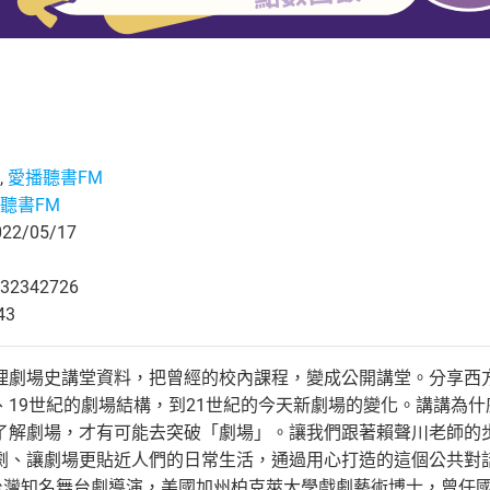
,
愛播聽書FM
聽書FM
2/05/17
32342726
43
理劇場史講堂資料，把曾經的校內課程，變成公開講堂。分享西方
、19世紀的劇場結構，到21世紀的今天新劇場的變化。講講為
了解劇場，才有可能去突破「劇場」。讓我們跟著賴聲川老師的
劇、讓劇場更貼近人們的日常生活，通過用心打造的這個公共對
i），台灣知名舞台劇導演，美國加州柏克萊大學戲劇藝術博士，曾任