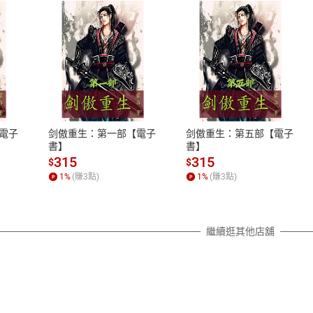
式
退換貨規範
、LINE PAY、AFTEE
本店是否提供消費者保護法七日猶
之權利，遽消費者保護法及通訊交
電子
剑傲重生：第一部【電子
剑傲重生：第五部【電子
除權合理例外情事適用準則，依商
書】
書】
質各有不同規定。詳細退換貨說明
315
315
$
$
照各商品說明。
1
%
(賺
3
點)
1
%
(賺
3
點)
詳細說明
繼續逛其他店舖