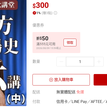
300
$
1%
(賺3點)
優惠券
50
$
折
領取
滿555元可用
2026/08/09 15:59
截止
數量
放入購物車
配送
無實體配送
免運
付款
信用卡／LINE Pay／AFTEE／