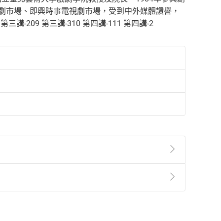
台劇市場、即興時事電視劇市場，受到中外媒體讚譽，
209 第三講-310 第四講-111 第四講-2
準則
第
2
條第
5
款之規定，「非以有形媒介提供之數位
，不適用消保法第
19
條第
1
項七日內無條件退貨之規