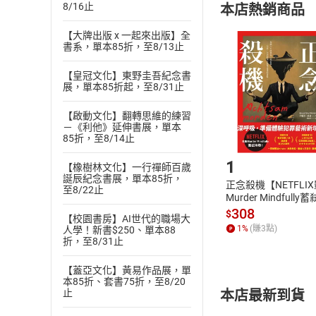
8/16止
本店熱銷商品
(
二
)
消費者
且已下載
/
存
【大牌出版 x 一起來出版】全
挑選
商
書系，單本85折，至8/13止
退貨方式：您
Choose
貨」，本店鋪
【皇冠文化】東野圭吾紀念書
展，單本85折起，至8/31止
請注意，樂天
購書後，
【啟動文化】翻轉思維的練習
－《利他》延伸書展，單本
85折，至8/14止
Step1
1
【橡樹林文化】一行禪師百歲
誕辰紀念書展，單本85折，
正念殺機【NETFLI
至8/22止
Murder Mindfully
發】【電子書】
308
$
【校園書房】AI世代的職場大
1
%
(賺
3
點)
人學！新書$250、單本88
折，至8/31止
【蓋亞文化】黃易作品展，單
本85折、套書75折，至8/20
本店最新到貨
止