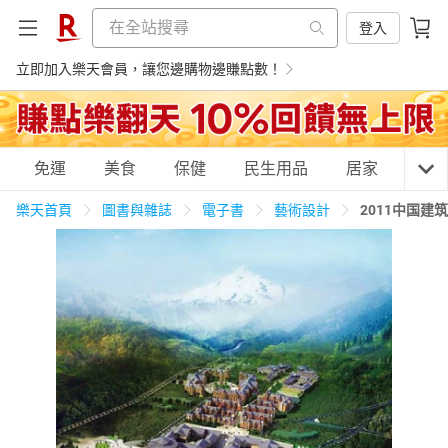
登入
立即加入樂天會員，讓您邊購物邊賺點數！
購物網分類
免運
美食
保健
民生用品
居家
3C
樂天首頁
圖書與雜誌
電子書
藝術設計
2011中国建
天天免運
美食蛋糕
養生保健
民生用品
居家生活
3C家電
運動休閒
親子玩具
女裝
男裝
化妝保養
情趣用品