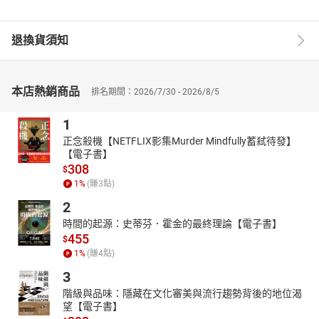
退換貨須知
本店熱銷商品
排名期間：2026/7/30 - 2026/8/5
1
正念殺機【NETFLIX影集Murder Mindfully蓄弒待發】
【電子書】
308
$
1
%
(賺
3
點)
2
時間的起源：史蒂芬．霍金的最終理論【電子書】
455
$
1
%
(賺
4
點)
3
階級與品味：隱藏在文化審美與流行趨勢背後的地位渴
望【電子書】