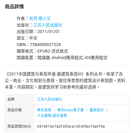
商品詳情
作者：
肖然 周小又
出版社：
江苏人民出版社
出版日期：2011/01/01
語言：中文
ISBN：7584000927328
檔案格式：EPUB2-流式格式
閱讀裝置：閱讀器, Android應用程式, iOS應用程式
《2011中国建筑与表现年鉴-最建筑表现III》系列丛书，收录了办
公、商业、文化规划与景观、居住等类型的建筑设计表现图。资料
丰富、内容翔实，是建筑师学习和参考的最好选择。
品牌
江苏人民出版社
商品分類
樂天首頁
樂天Kobo電子書
藝術設計
人文建築/設計美學
商品貨號(SKU)
0413813e-7a2f-303a-a133-bf3bc19a079a