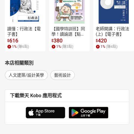
讀懂：行政法【電
【國學特訓班】同
老師開講：行政法
子書】
學！讀論語【點閱
(上)【電子書】
率最高的孔子篇】
616
380
420
$
$
$
逗趣的文配圖情境
1
%
(賺
6
點)
1
%
(賺
3
點)
1
%
(賺
4
點)
式講解，學習聖人
老師和學霸弟子的
高情商，開拓人生
本店相關類別
格局！【電子書】
人文建築/設計美學
藝術設計
下載樂天 Kobo 應用程式