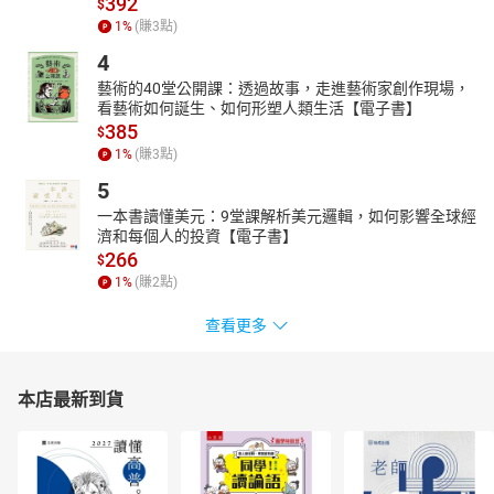
392
$
1
%
(賺
3
點)
4
藝術的40堂公開課：透過故事，走進藝術家創作現場，
看藝術如何誕生、如何形塑人類生活【電子書】
385
$
1
%
(賺
3
點)
5
一本書讀懂美元：9堂課解析美元邏輯，如何影響全球經
濟和每個人的投資【電子書】
266
$
1
%
(賺
2
點)
查看更多
本店最新到貨