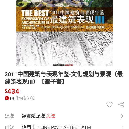
日本購物
電子/紙本書
HOT
2011中国建筑与表现年鉴·文化规划与景观（最
建筑表现III）【電子書】
434
$
1%
(賺4點)
配送
無實體配送
免運
付款
信用卡／LINE Pay／AFTEE／ATM