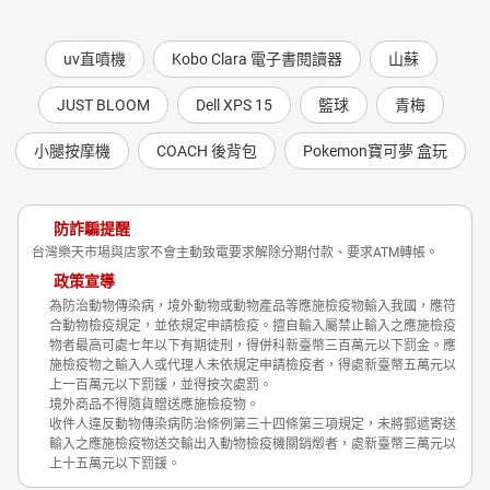
uv直噴機
Kobo Clara 電子書閱讀器
山蘇
JUST BLOOM
Dell XPS 15
籃球
青梅
小腿按摩機
COACH 後背包
Pokemon寶可夢 盒玩
防詐騙提醒
台灣樂天市場與店家不會主動致電要求解除分期付款、要求ATM轉帳。
政策宣導
為防治動物傳染病，境外動物或動物產品等應施檢疫物輸入我國，應符
合動物檢疫規定，並依規定申請檢疫。擅自輸入屬禁止輸入之應施檢疫
物者最高可處七年以下有期徒刑，得併科新臺幣三百萬元以下罰金。應
施檢疫物之輸入人或代理人未依規定申請檢疫者，得處新臺幣五萬元以
上一百萬元以下罰鍰，並得按次處罰。
境外商品不得隨貨贈送應施檢疫物。
收件人違反動物傳染病防治條例第三十四條第三項規定，未將郵遞寄送
輸入之應施檢疫物送交輸出入動物檢疫機關銷燬者，處新臺幣三萬元以
上十五萬元以下罰鍰。