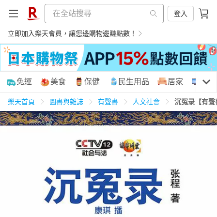
登入
立即加入樂天會員，讓您邊購物邊賺點數！
購物網分類
免運
美食
保健
民生用品
居家
3C
樂天首頁
圖書與雜誌
有聲書
人文社會
沉冤录【有聲
天天免運
美食蛋糕
養生保健
民生用品
居家生活
3C家電
運動休閒
親子玩具
女裝
男裝
化妝保養
情趣用品