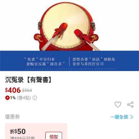
日本購物
電子/紙本書
HOT
沉冤录【有聲書】
406
$
$
564
1%
(賺4點)
優惠券
一鍵全領
50
$
折
領取
滿555元可用