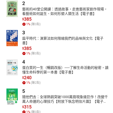
2
藝術的40堂公開課：透過故事，走進藝術家創作現場，
看藝術如何誕生、如何形塑人類生活【電子書】
385
$
1
%
(賺
3
點)
3
扁平時代：演算法如何限縮我們的品味與文化【電子
書】
385
$
1
%
(賺
3
點)
4
蛋白質的一生（暢銷改版）──了解生命活動的秘密，讀
懂生命科學的第一本書【電子書】
240
$
1
%
(賺
2
點)
5
隨他們去：全球熱銷突破1000萬冊現象級巨作！改變千
萬人命運的心理技巧【附放下執念明信片圖】【電子
書】
315
$
1
%
(賺
3
點)