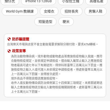
煙仔虎
iPhone 13 128GB
小型挖土機
高雄名產
World Gym 教練課
女睡衣
招財長夾
男懶人鞋
短髮造型
粳米
防詐騙提醒
台灣樂天市場與店家不會主動致電要求解除分期付款、要求ATM轉帳。
政策宣導
為防治動物傳染病，境外動物或動物產品等應施檢疫物輸入我國，應符
合動物檢疫規定，並依規定申請檢疫。擅自輸入屬禁止輸入之應施檢疫
物者最高可處七年以下有期徒刑，得併科新臺幣三百萬元以下罰金。應
施檢疫物之輸入人或代理人未依規定申請檢疫者，得處新臺幣五萬元以
上一百萬元以下罰鍰，並得按次處罰。
境外商品不得隨貨贈送應施檢疫物。
收件人違反動物傳染病防治條例第三十四條第三項規定，未將郵遞寄送
輸入之應施檢疫物送交輸出入動物檢疫機關銷燬者，處新臺幣三萬元以
上十五萬元以下罰鍰。