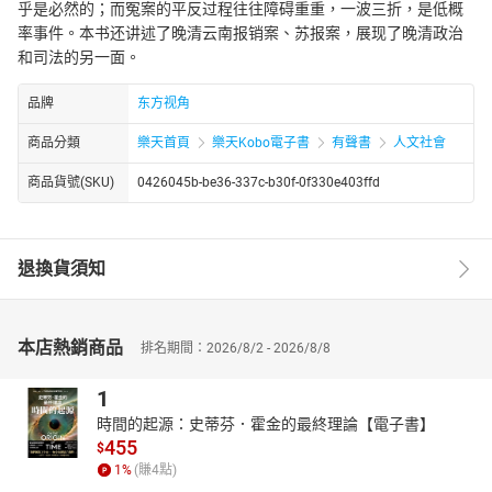
乎是必然的；而冤案的平反过程往往障碍重重，一波三折，是低概
率事件。本书还讲述了晚清云南报销案、苏报案，展现了晚清政治
和司法的另一面。
品牌
东方视角
商品分類
樂天首頁
樂天Kobo電子書
有聲書
人文社會
商品貨號(SKU)
0426045b-be36-337c-b30f-0f330e403ffd
退換貨須知
本店熱銷商品
排名期間：2026/8/2 - 2026/8/8
1
時間的起源：史蒂芬．霍金的最終理論【電子書】
455
$
1
%
(賺
4
點)