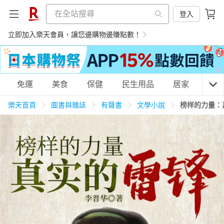
登入
立即加入樂天會員，讓您邊購物邊賺點數！
購物網分類
免運
美食
保健
民生用品
居家
3C
樂天首頁
圖書與雜誌
有聲書
文學小說
榜样的力量：
天天免運
美食蛋糕
養生保健
民生用品
居家生活
3C家電
運動休閒
親子玩具
女裝
男裝
化妝保養
情趣用品