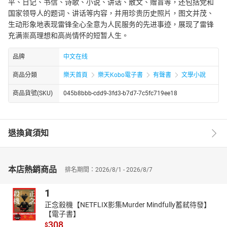
平、日记、书信、诗歌、小说、讲话、散文、赠盲等，还包括党和
国家领导人的题词、讲话等内容，并用珍贵历史照片，图文并茂、
生动形象地表现雷锋全心全意为人民服务的先进事迹，展现了雷锋
充满崇高理想和高尚情怀的短暂人生。
品牌
中文在线
商品分類
樂天首頁
樂天Kobo電子書
有聲書
文學小說
商品貨號(SKU)
045b8bbb-cdd9-3fd3-b7d7-7c5fc719ee18
退換貨須知
本店熱銷商品
排名期間：2026/8/1 - 2026/8/7
1
正念殺機【NETFLIX影集Murder Mindfully蓄弒待發】
【電子書】
308
$