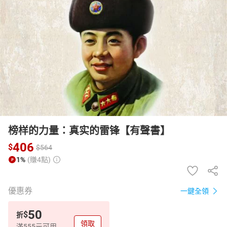
日本購物
電子/紙本書
HOT
榜样的力量：真实的雷锋【有聲書】
406
$
$
564
1%
(賺4點)
優惠券
一鍵全領
50
$
折
領取
滿555元可用