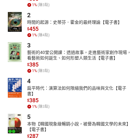
1
%
(賺
3
點)
2
時間的起源：史蒂芬．霍金的最終理論【電子書】
455
$
1
%
(賺
4
點)
3
藝術的40堂公開課：透過故事，走進藝術家創作現場，
看藝術如何誕生、如何形塑人類生活【電子書】
385
$
1
%
(賺
3
點)
4
扁平時代：演算法如何限縮我們的品味與文化【電子
書】
385
$
1
%
(賺
3
點)
5
本物【韓國現象級暢銷小說，被譽為韓國文學的未來】
【電子書】
287
$