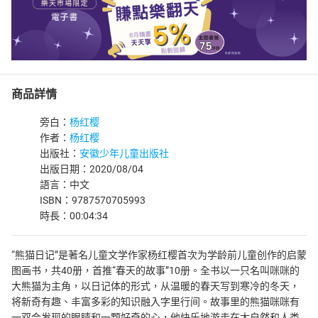
商品詳情
旁白：
杨红樱
作者：
杨红樱
出版社：
安徽少年儿童出版社
出版日期：2020/08/04
語言：中文
ISBN：9787570705993
時長：00:04:34
“熊猫日记”是著名儿童文学作家杨红樱首次为学龄前儿童创作的启蒙
图画书，共40册，首推“春天的故事”10册。全书以一只名叫咪咪的
大熊猫为主角，以日记体的形式，从温暖的春天写到寒冷的冬天，
将新奇有趣、丰富多彩的知识融入字里行间。故事里的熊猫咪咪有
一双会发现的眼睛和一颗好奇的心，他快乐地游走在大自然和人类