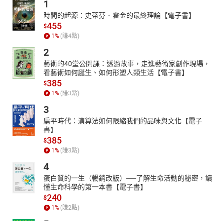
1
時間的起源：史蒂芬．霍金的最終理論【電子書】
455
$
1
%
(賺
4
點)
2
藝術的40堂公開課：透過故事，走進藝術家創作現場，
看藝術如何誕生、如何形塑人類生活【電子書】
385
$
1
%
(賺
3
點)
3
扁平時代：演算法如何限縮我們的品味與文化【電子
書】
385
$
1
%
(賺
3
點)
4
蛋白質的一生（暢銷改版）──了解生命活動的秘密，讀
懂生命科學的第一本書【電子書】
240
$
1
%
(賺
2
點)