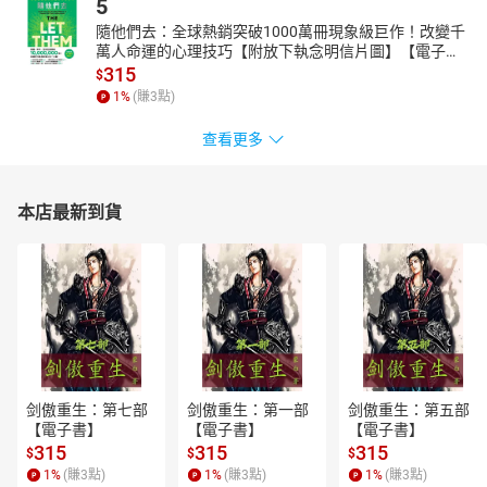
5
隨他們去：全球熱銷突破1000萬冊現象級巨作！改變千
萬人命運的心理技巧【附放下執念明信片圖】【電子
書】
315
$
1
%
(賺
3
點)
查看更多
本店最新到貨
剑傲重生：第七部
剑傲重生：第一部
剑傲重生：第五部
【電子書】
【電子書】
【電子書】
315
315
315
$
$
$
1
%
(賺
3
點)
1
%
(賺
3
點)
1
%
(賺
3
點)