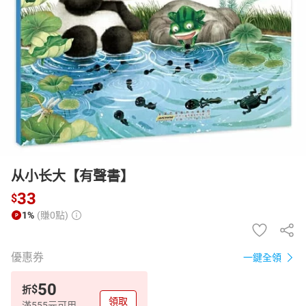
日本購物
電子/紙本書
HOT
从小长大【有聲書】
33
$
1%
(賺0點)
優惠券
一鍵全領
50
$
折
領取
滿555元可用