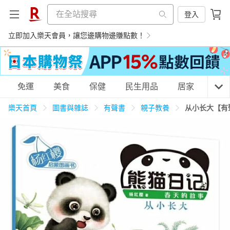
登入
立即加入樂天會員，讓您邊購物邊賺點數！
購物網分類
免運
美食
保健
民生用品
居家
3C
樂天首頁
圖書與雜誌
有聲書
親子教養
从小长大【有
天天免運
美食蛋糕
養生保健
民生用品
居家生活
3C家電
運動休閒
親子玩具
女裝
男裝
化妝保養
情趣用品