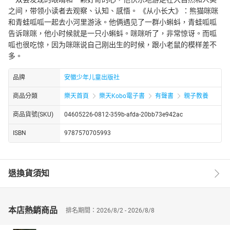
之间，带领小读者去观察、认知、感悟。 《从小长大》：熊猫咪咪
和青蛙呱呱一起去小河里游泳。他俩遇见了一群小蝌蚪，青蛙呱呱
告诉咪咪，他小时候就是一只小蝌蚪。咪咪听了，非常惊讶。而呱
呱也很吃惊，因为咪咪说自己刚出生的时候，跟小老鼠的模样差不
多。
品牌
安徽少年儿童出版社
商品分類
樂天首頁
樂天Kobo電子書
有聲書
親子教養
商品貨號(SKU)
04605226-0812-359b-afda-20bb73e942ac
ISBN
9787570705993
退換貨須知
本店熱銷商品
排名期間：2026/8/2 - 2026/8/8