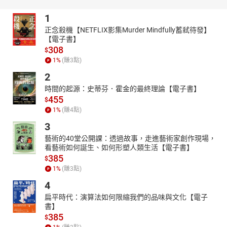
1
正念殺機【NETFLIX影集Murder Mindfully蓄弒待發】
【電子書】
308
$
1
%
(賺
3
點)
2
時間的起源：史蒂芬．霍金的最終理論【電子書】
455
$
1
%
(賺
4
點)
3
藝術的40堂公開課：透過故事，走進藝術家創作現場，
看藝術如何誕生、如何形塑人類生活【電子書】
385
$
1
%
(賺
3
點)
4
扁平時代：演算法如何限縮我們的品味與文化【電子
書】
385
$