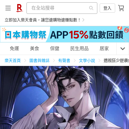
登入
立即加入樂天會員，讓您邊購物邊賺點數！
購物網分類
免運
美食
保健
民生用品
居家
3C
樂天首頁
圖書與雜誌
有聲書
文學小說
透视狂少逆袭
天天免運
美食蛋糕
養生保健
民生用品
居家生活
3C家電
運動休閒
親子玩具
女裝
男裝
化妝保養
情趣用品