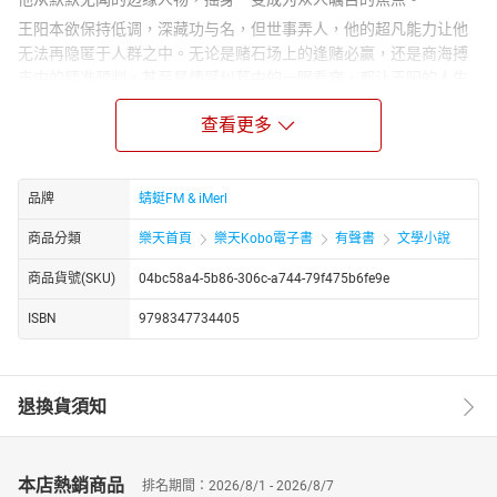
王阳本欲保持低调，深藏功与名，但世事弄人，他的超凡能力让他
无法再隐匿于人群之中。无论是赌石场上的逢赌必赢，还是商海搏
击中的精准预判，甚至是情感纠葛中的一眼看穿，都让王阳的人生
轨迹发生了翻天覆地的变化，一路逆袭，享受着前所未有的巅峰生
查看更多
活。
然而，正当王阳沉浸在胜利的喜悦，享受着由自己亲手打造的辉煌
人生时，一场前所未有的浩劫正悄无声息地笼罩整个世界。这场浩
品牌
蜻蜓FM & iMerl
劫不仅关乎个人的生死存亡，更是全人类安危的严峻考验。面对这
突如其来的危机，王阳能否利用自己的透视异能，揭开隐藏在暗处
商品分類
樂天首頁
樂天Kobo電子書
有聲書
文學小說
的阴谋，拯救世界于水深火热之中？
商品貨號(SKU)
04bc58a4-5b86-306c-a744-79f475b6fe9e
《透视狂少|逆袭|金手指》以其独特的异能设定、紧张刺激的剧情发
展，以及深刻的人性探讨，带领读者踏上一场既惊险又充满正能量
ISBN
9798347734405
的逆袭之旅，绝对不容错过！
http://www.youtube.com/channel/UC2yhCURng4uUj_phEqZwKig/
退換貨須知
本店熱銷商品
排名期間：2026/8/1 - 2026/8/7