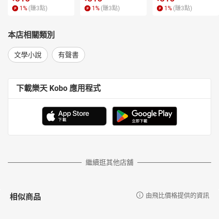
1
%
(賺
3
點)
1
%
(賺
3
點)
1
%
(賺
3
點)
本店相關類別
文學小說
有聲書
下載樂天 Kobo 應用程式
繼續逛其他店舖
相似商品
由飛比價格提供的資訊