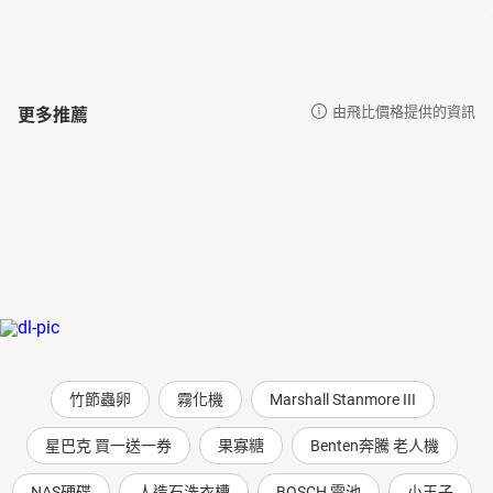
更多推薦
由飛比價格提供的資訊
竹節蟲卵
霧化機
Marshall Stanmore III
星巴克 買一送一券
果寡糖
Benten奔騰 老人機
NAS硬碟
人造石洗衣槽
BOSCH 電池
小王子