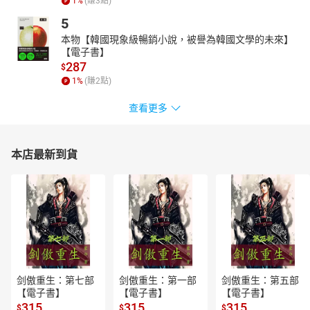
1
%
(賺
3
點)
5
本物【韓國現象級暢銷小說，被譽為韓國文學的未來】
【電子書】
287
$
1
%
(賺
2
點)
查看更多
本店最新到貨
剑傲重生：第七部
剑傲重生：第一部
剑傲重生：第五部
【電子書】
【電子書】
【電子書】
315
315
315
$
$
$