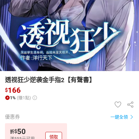
日本購物
電子/紙本書
HOT
透视狂少逆袭金手指2【有聲書】
166
$
1%
(賺1點)
優惠券
一鍵全領
50
$
折
領取
滿555元可用