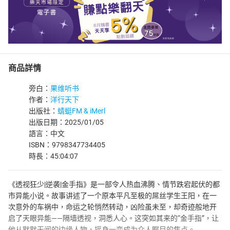
商品詳情
旁白：
果维听书
作者：
洋行天下
出版社：
蜻蜓FM & iMerl
出版日期：2025/01/05
語言：中文
ISBN：9798347734405
時長：45:04:07
《透视狂少|逆袭|金手指》是一部令人热血沸腾、情节跌宕起伏的都
市异能小说。故事讲述了一个原本平凡至极的屌丝学生王阳，在一
次意外的车祸中，命运之轮悄然转动，凶险虽未至，却奇迹般地开
启了天眼异能——隔墙透视，洞悉人心。这突如其来的“金手指”，让
他从默默无闻的边缘人物，摇身一变成为众人瞩目的焦点。