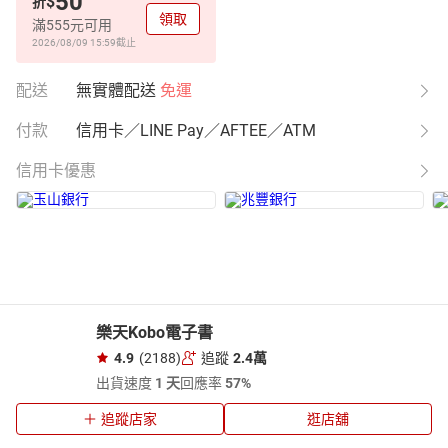
50
$
折
領取
滿555元可用
2026/08/09 15:59
截止
配送
無實體配送
免運
付款
信用卡／LINE Pay／AFTEE／ATM
信用卡優惠
樂天Kobo電子書
4.9
(2188)
追蹤
2.4萬
出貨速度
1 天
回應率
57%
追蹤店家
逛店舖