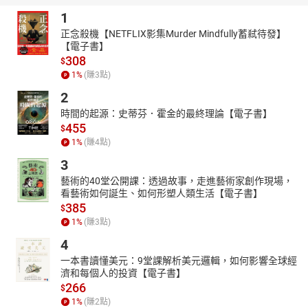
1
正念殺機【NETFLIX影集Murder Mindfully蓄弒待發】
【電子書】
308
$
1
%
(賺
3
點)
2
時間的起源：史蒂芬．霍金的最終理論【電子書】
455
$
1
%
(賺
4
點)
3
藝術的40堂公開課：透過故事，走進藝術家創作現場，
看藝術如何誕生、如何形塑人類生活【電子書】
385
$
1
%
(賺
3
點)
4
一本書讀懂美元：9堂課解析美元邏輯，如何影響全球經
濟和每個人的投資【電子書】
266
$
1
%
(賺
2
點)