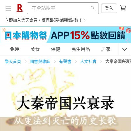
登入
立即加入樂天會員，讓您邊購物邊賺點數！
購物網分類
免運
美食
保健
民生用品
居家
3C
樂天首頁
圖書與雜誌
有聲書
人文社會
大秦帝国兴衰
天天免運
美食蛋糕
養生保健
民生用品
居家生活
3C家電
運動休閒
親子玩具
女裝
男裝
化妝保養
情趣用品