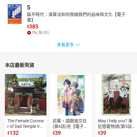
5
扁平時代：演算法如何限縮我們的品味與文化【電子
書】
385
$
1
%
(賺
3
點)
查看更多
本店最新到貨
The Female Corone
前輩，請跟我交往
May I help you? 漸
r of Dali Temple Vo
(第6話)完【電子
近戀愛物語(第5話)
l.6【有聲書】
書】
【電子書】
132
39
39
$
$
$