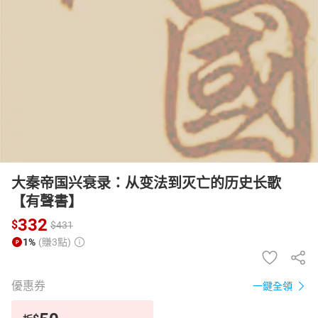
日本購物
電子/紙本書
HOT
大秦帝国兴衰录：从变法到灭亡的历史长歌
【有聲書】
332
$
$
431
1%
(賺3點)
優惠券
一鍵全領