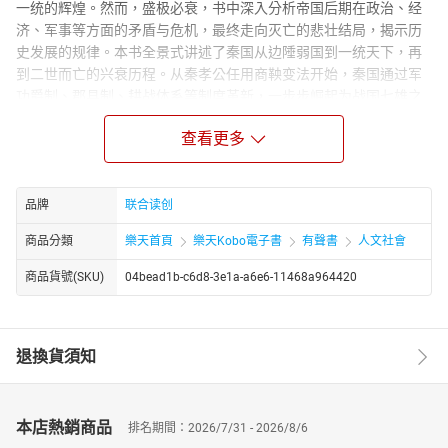
一统的辉煌。然而，盛极必衰，书中深入分析帝国后期在政治、经
济、军事等方面的矛盾与危机，最终走向灭亡的悲壮结局，揭示历
史发展的规律。本书全景式讲述了秦国从边陲弱国到一统天下，再
到二世而亡的兴衰历程。从秦孝公任用商鞅变法开始，秦国通过军
功爵制、郡县制、耕战体系等制度革新，一步步崛起为战国七雄之
首；书中详细还原了秦惠文王东出函谷、秦昭襄王长平之战、秦始
查看更多
皇扫六合的关键历程，也剖析了秦朝建立后，严刑峻法、滥用民
力、权力失衡等制度缺陷如何引发天下大乱，最终走向灭亡。全书
以时间为线索，结合政治、经济、军事多维度分析，展现了大秦帝
国崛起的底层逻辑与覆灭的深层原因。
品牌
联合读创
商品分類
樂天首頁
樂天Kobo電子書
有聲書
人文社會
商品貨號(SKU)
04bead1b-c6d8-3e1a-a6e6-11468a964420
退換貨須知
本店熱銷商品
排名期間：2026/7/31 - 2026/8/6