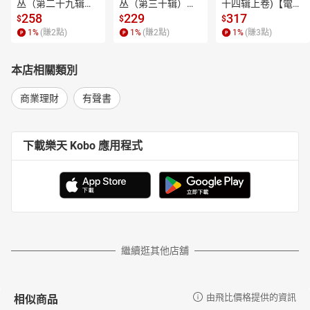
丛（第二十九辑）
丛（第三十辑）
十四辑上卷)【電子
【電子書】
【電子書】
書】
258
229
317
$
$
$
1
%
(賺
2
點)
1
%
(賺
2
點)
1
%
(賺
3
點)
本店相關類別
商業理財
有聲書
下載樂天 Kobo 應用程式
繼續逛其他店舖
相似商品
由飛比價格提供的資訊