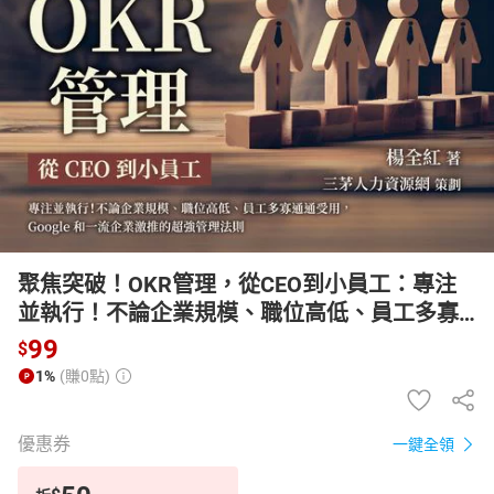
日本購物
電子/紙本書
HOT
聚焦突破！OKR管理，從CEO到小員工：專注
並執行！不論企業規模、職位高低、員工多寡
通通受用，Google和一流企業激推的超強管理
99
$
法則【有聲書】
1%
(賺0點)
優惠券
一鍵全領