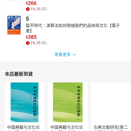
266
本書深入探討了OKR（目標與關鍵結果）在現代企業中的應用。從
$
基礎概念到具體實施，幫助讀者理解和運用OKR來提升組織績效。
1
%
(賺
2
點)
透過各章節的練習與實例，讀者將學會如何設計、實施和評估
5
OKR，並掌握推動企業文化轉型的策略。此外，書中還包含不同規
扁平時代：演算法如何限縮我們的品味與文化【電子
模企業、遠端團隊等的應用場景，為各類型組織提供了實用的指
書】
導。
385
$
1
%
(賺
3
點)
查看更多
本店最新到貨
中国典籍与文化论
中国典籍与文化论
古典文献研究(第二