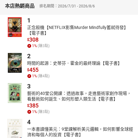
▎設定和追蹤：OKR的運行週期
本店熱銷商品
排名期間：2026/7/31 - 2026/8/6
為了確保OKR的有效運行，設定適當的OKR週期是至關重要
1
的。本書詳細介紹了常見的OKR週期，從季度到年度的不同設置，
並提供了具體的設定日期和操作指引。除了設定週期，OKR的追蹤
正念殺機【NETFLIX影集Murder Mindfully蓄弒待發】
【電子書】
和回饋機制也是成功的關鍵。書中提供了如何開展OKR追蹤會議和
308
$
簽到會議的具體建議，幫助企業保持恆久的目標關注和調整。
1
%
(賺
3
點)
▎多樣化的應用場景：OKR的廣泛適用性
2
OKR不僅適用於大公司，同樣也適用於微型企業、遠端團隊、
政府機構和非營利組織。書中列舉了許多不同類型的組織如何運用
時間的起源：史蒂芬．霍金的最終理論【電子書】
OKR來提升績效的真實案例。無論是推動創新、數位化轉型還是促
455
$
進職業發展，OKR都展示出了其強大的適應性和推動力。這些案例
1
%
(賺
4
點)
為不同背景和需求的讀者提供了豐富的參考和啟示。
3
▎文化與未來：打造成功的OKR環境
藝術的40堂公開課：透過故事，走進藝術家創作現場，
成功的OKR實施不僅僅是技術和工具的運用，更需要企業文化
看藝術如何誕生、如何形塑人類生活【電子書】
385
的支持。作者最後探討了如何打造一個支持OKR的企業文化，從領
$
1
%
(賺
3
點)
導層的支持到員工的積極參與，這些都對OKR的成功至關重要。面
向未來的OKR發展，本書展望了OKR在未來勞動力中的應用，顯示
4
出OKR作為管理工具的持久生命力。
一本書讀懂美元：9堂課解析美元邏輯，如何影響全球經
〔本書特色〕
濟和每個人的投資【電子書】