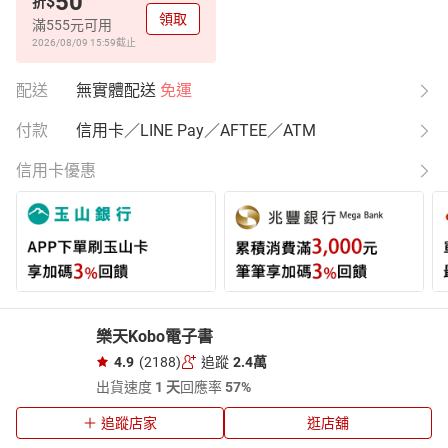
50
$
折
領取
滿555元可用
2026/08/09 15:59
截止
配送
無實體配送
免運
付款
信用卡／LINE Pay／AFTEE／ATM
信用卡優惠
樂天Kobo電子書
4.9
(2188)
追蹤
2.4萬
出貨速度
1 天
回應率
57%
追蹤店家
逛店舖