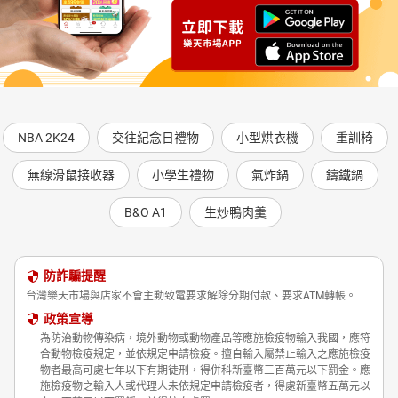
NBA 2K24
交往紀念日禮物
小型烘衣機
重訓椅
無線滑鼠接收器
小學生禮物
氣炸鍋
鑄鐵鍋
B&O A1
生炒鴨肉羹
防詐騙提醒
台灣樂天市場與店家不會主動致電要求解除分期付款、要求ATM轉帳。
政策宣導
為防治動物傳染病，境外動物或動物產品等應施檢疫物輸入我國，應符
合動物檢疫規定，並依規定申請檢疫。擅自輸入屬禁止輸入之應施檢疫
物者最高可處七年以下有期徒刑，得併科新臺幣三百萬元以下罰金。應
施檢疫物之輸入人或代理人未依規定申請檢疫者，得處新臺幣五萬元以