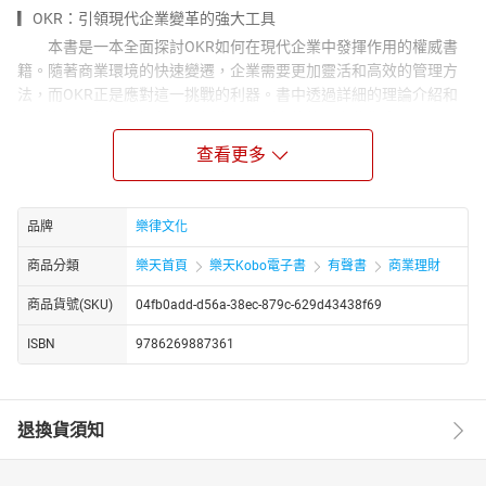
▎OKR：引領現代企業變革的強大工具
本書是一本全面探討OKR如何在現代企業中發揮作用的權威書
籍。隨著商業環境的快速變遷，企業需要更加靈活和高效的管理方
法，而OKR正是應對這一挑戰的利器。書中透過詳細的理論介紹和
實際案例，為讀者提供了一個從理解到實施的全方位指南。
▎從概念到實踐：OKR的全景圖
查看更多
本書首先為讀者提供了OKR的基本概念，包括什麼是目標和關
鍵結果，並解釋了如何設計出有效的OKR。OKR不僅僅是一套管理
工具，更是一種思維方式，幫助組織聚焦於最重要的工作。作者強
品牌
樂律文化
調了好的OKR應該具備的特質，並透過練習幫助讀者親自體驗設計
商品分類
樂天首頁
樂天Kobo電子書
有聲書
商業理財
OKR的過程；另外也介紹了OKR的初步分類，幫助讀者理解不同類
型OKR的應用場景和效果。
商品貨號(SKU)
04fb0add-d56a-38ec-879c-629d43438f69
▎OKR的實施：從小組到全公司
ISBN
9786269887361
在理解了OKR的基本概念後，本書進一步探討了如何在企業內
部組建OKR專案組。成功的OKR實施需要一個專門的設計小組來確
保目標的合理設計和實施。書中詳細描述了組建小組的步驟和注意
事項，並提供了實際操作中的練習。此外，書中還介紹了如何選擇
退換貨須知
一個試點族群進行初步實施，透過試點的成功經驗推廣到整個公
司，這是一個循序漸進的過程，能夠有效降低實施風險。