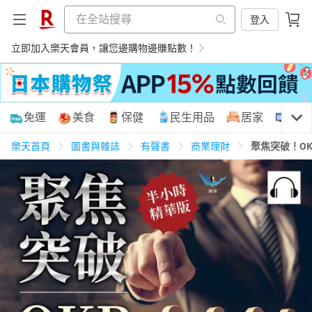
登入
立即加入樂天會員，讓您邊購物邊賺點數！
購物網分類
免運
美食
保健
民生用品
居家
3C
樂天首頁
圖書與雜誌
有聲書
商業理財
聚焦突破！O
天天免運
美食蛋糕
養生保健
民生用品
居家生活
3C家電
運動休閒
親子玩具
女裝
男裝
化妝保養
情趣用品