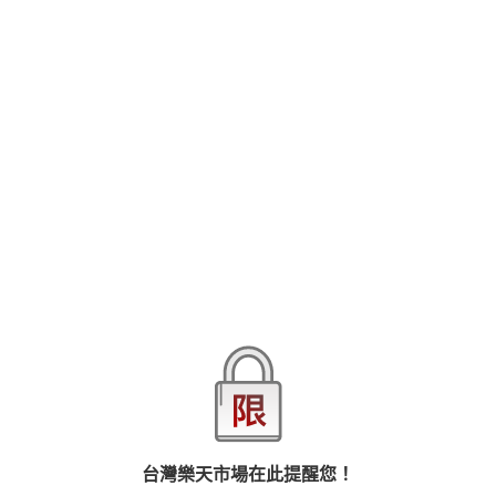
雅痞壞男人的爆炸噴發-煥文(2)
全見 / NUDE / 噴發版 / CUM / น้ำแตก / 発射
外型雅痞的煥文
敢愛敢追求
對於裸身與性的追求
查看更多
他早就想掙脫社會的框架
白淨的身體裡藏著探尋秘境的想望
品牌
亞升實業
至於那驚人的噴發瞬間
商品分類
樂天首頁
樂天Kobo電子書
文學小說
則是訴說了內心想突破的性愛態度…
同性愛小說
商品貨號(SKU)
0506b670-9785-38c2-9dae-2bcf963ed9bb
退換貨須知
台灣樂天市場在此提醒您！
本店熱銷商品
排名期間：2026/8/1 - 2026/8/7