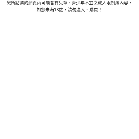
您所點選的網頁內可能含有兒童、青少年不宜之成人限制級內容，
如您未滿18歲，請勿進入、購買！
1
正念殺機【NETFLIX影集Murder Mindfully蓄弒待發】
【電子書】
308
$
1
%
(賺
3
點)
2
時間的起源：史蒂芬．霍金的最終理論【電子書】
455
$
1
%
(賺
4
點)
3
藝術的40堂公開課：透過故事，走進藝術家創作現場，
看藝術如何誕生、如何形塑人類生活【電子書】
385
$
1
%
(賺
3
點)
4
扁平時代：演算法如何限縮我們的品味與文化【電子
書】
385
$