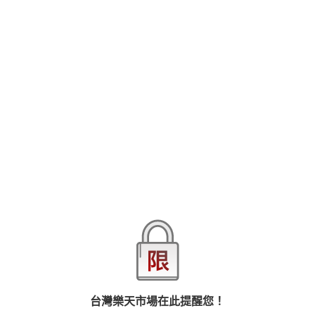
【本作品譯文由授權方提供】「…不要頂撞那裡！！不要……」「妳
這裡在不斷收縮呢…說實話，妳其實很想高潮吧？」我叫木元茉莉
子，今年35歲，還是單身，目前在做獨立寫手的工作。有一天，我
在一家偶然走進的小餐館裡遇到了和自己很意氣投合的店主，並且
和他度過了一個久違了的活了夜晚。當然，我沒有打算和這個偶然
查看更多
碰到的男人談戀愛，不過是想和他來一場一夜情而已。結果，我竟
然因為一場取材和他再會了——！？35歲的我，事到如今怎麼可能墜
入愛河…我原本是這麼想的…。※本作品為授權方自製翻譯，敝社代
為發行※
品牌
悅文社
商品分類
樂天首頁
樂天Kobo電子書
漫畫/輕小說/圖文書
愛情故事
商品貨號(SKU)
0546d55e-023a-3af0-8117-308011220e7a
退換貨須知
台灣樂天市場在此提醒您！
本店熱銷商品
排名期間：2026/8/2 - 2026/8/8