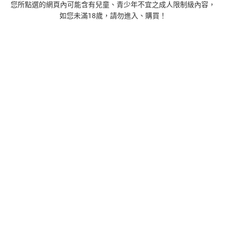
您所點選的網頁內可能含有兒童、青少年不宜之成人限制級內容，
如您未滿18歲，請勿進入、購買！
1
時間的起源：史蒂芬．霍金的最終理論【電子書】
455
$
1
%
(賺
4
點)
2
藝術的40堂公開課：透過故事，走進藝術家創作現場，
看藝術如何誕生、如何形塑人類生活【電子書】
385
$
1
%
(賺
3
點)
3
扁平時代：演算法如何限縮我們的品味與文化【電子
書】
385
$
1
%
(賺
3
點)
4
蛋白質的一生（暢銷改版）──了解生命活動的秘密，讀
懂生命科學的第一本書【電子書】
240
$