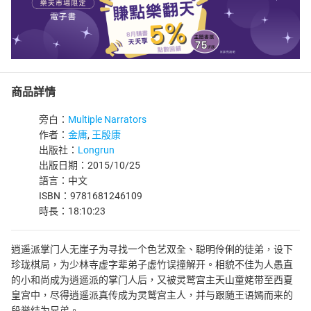
商品詳情
旁白：
Multiple Narrators
作者：
金庸
,
王殷康
出版社：
Longrun
出版日期：2015/10/25
語言：中文
ISBN：9781681246109
時長：18:10:23
逍遥派掌门人无崖子为寻找一个色艺双全、聪明伶俐的徒弟，设下
珍珑棋局，为少林寺虚字辈弟子虚竹误撞解开。相貌不佳为人愚直
的小和尚成为逍遥派的掌门人后，又被灵鹫宫主天山童姥带至西夏
皇宫中，尽得逍遥派真传成为灵鹫宫主人，并与跟随王语嫣而来的
段誉结为兄弟。