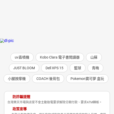
uv直噴機
Kobo Clara 電子書閱讀器
山蘇
JUST BLOOM
Dell XPS 15
籃球
青梅
小腿按摩機
COACH 後背包
Pokemon寶可夢 盒玩
防詐騙提醒
台灣樂天市場與店家不會主動致電要求解除分期付款、要求ATM轉帳。
政策宣導