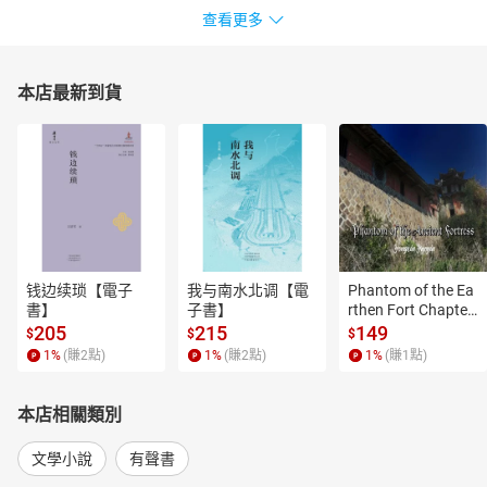
查看更多
本店最新到貨
钱边续琐【電子
我与南水北调【電
Phantom of the Ea
書】
子書】
rthen Fort Chapter
 4【有聲書】
205
215
149
$
$
$
1
%
(賺
2
點)
1
%
(賺
2
點)
1
%
(賺
1
點)
本店相關類別
文學小說
有聲書