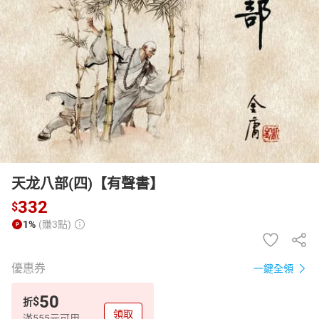
日本購物
電子/紙本書
HOT
天龙八部(四)【有聲書】
332
$
1%
(賺3點)
優惠券
一鍵全領
50
$
折
領取
滿555元可用