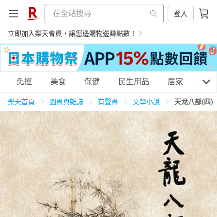
登入
立即加入樂天會員，讓您邊購物邊賺點數！
購物網分類
免運
美食
保健
民生用品
居家
3C
樂天首頁
圖書與雜誌
有聲書
文學小說
天龙八部(四)
天天免運
美食蛋糕
養生保健
民生用品
居家生活
3C家電
運動休閒
親子玩具
女裝
男裝
化妝保養
情趣用品