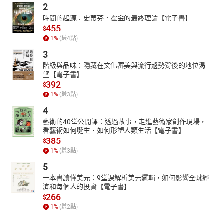
2
時間的起源：史蒂芬．霍金的最終理論【電子書】
455
$
1
%
(賺
4
點)
3
階級與品味：隱藏在文化審美與流行趨勢背後的地位渴
望【電子書】
392
$
1
%
(賺
3
點)
4
藝術的40堂公開課：透過故事，走進藝術家創作現場，
看藝術如何誕生、如何形塑人類生活【電子書】
385
$
1
%
(賺
3
點)
5
一本書讀懂美元：9堂課解析美元邏輯，如何影響全球經
濟和每個人的投資【電子書】
266
$
1
%
(賺
2
點)