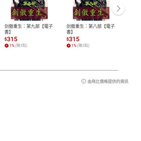
客服資訊
豫期
服務時間：週一到週五 10:00-12:00、
易解
13:00-17:00 (國定假日及例假日休息)
剑傲重生：第九部【電子
剑傲重生：第八部【電子
潜水史
品性
客服電話：0080-1857077
書】
書】
andari
al) Sc
請參
客服信箱：
聯絡店家
315
315
13
$
$
$
r【電
1
%
(賺
3
點)
1
%
(賺
3
點)
1
%
由飛比價格提供的資訊