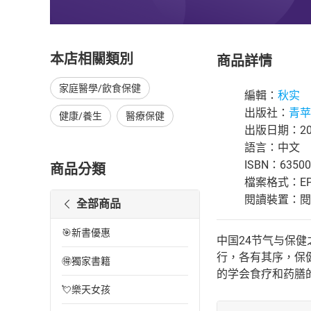
本店相關類別
商品詳情
家庭醫學/飲食保健
編輯：
秋实
出版社：
青苹
健康/養生
醫療保健
出版日期：200
語言：中文
ISBN：63500
商品分類
檔案格式：EP
閱讀裝置：閱讀器
全部商品
🎯新書優惠
中国24节气与保
行，各有其序，保
🉐獨家書籍
的学会食疗和药膳的
💘樂天女孩