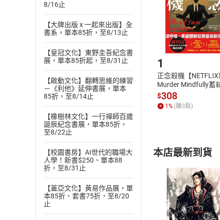
8/16止
請注意，樂天
購書後，
【大牌出版 x 一起來出版】全
書系，單本85折，至8/13止
Step1
【皇冠文化】東野圭吾紀念書
1
展，單本85折起，至8/31止
正念殺機【NETFLI
【啟動文化】翻轉思維的練習
Murder Mindfully
－《利他》延伸書展，單本
發】【電子書】
308
$
85折，至8/14止
1
%
(賺
3
點)
【橡樹林文化】一行禪師百歲
誕辰紀念書展，單本85折，
至8/22止
本店最新到貨
【校園書房】AI世代的職場大
人學！新書$250、單本88
折，至8/31止
【蓋亞文化】黃易作品展，單
本85折、套書75折，至8/20
止