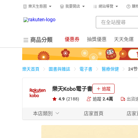
樂天生態圈
我要開店
網站導覽
購
優惠券
抽獎優惠
天天免運
商品分類
24
樂天首頁
圖書與雜誌
電子書
醫療保健
樂天Kobo電子書
追蹤
4.9
(2188)
追蹤
2.4萬
出貨
本店類別
店家首頁
店家