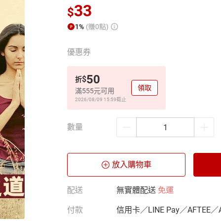
33
$
1%
(賺0點)
優惠券
50
$
折
領取
滿555元可用
2026/08/09 15:59
截止
數量
放入購物車
配送
無實體配送
免運
付款
信用卡／LINE Pay／AFTEE／