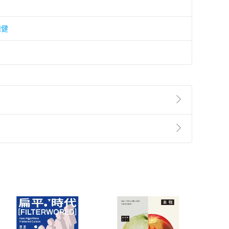
保健
準則
第
2
條第
5
款之規定，「非以有形媒介提供之數位
，不適用消保法第
19
條第
1
項七日內無條件退貨之規
非以有形媒介提供之數位內容，消費者同意若訂購後
付款
方式
完成
訂單
中點選「瀏覽訂單明細」
>
「申請取消訂單
/
退
Payment
Complete