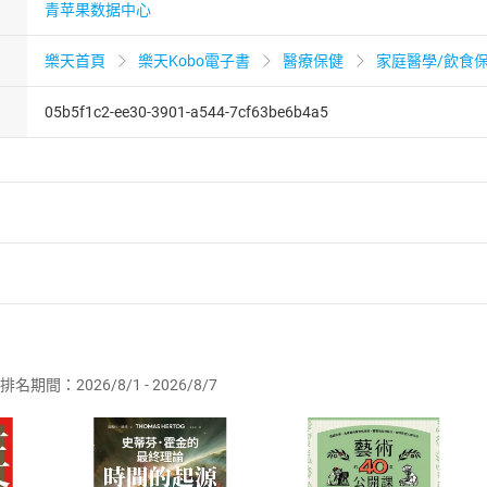
青苹果数据中心
樂天首頁
樂天Kobo電子書
醫療保健
家庭醫學/飲食
05b5f1c2-ee30-3901-a544-7cf63be6b4a5
者保護法
第
19
條第
1
項後段
暨
通訊交易解除權合理例外情事適用
供即為完成之線上服務，經消費者事先同意始提供。」 之商品
排名期間：2026/8/1 - 2026/8/7
訂購本店鋪之商品即代表知悉本店鋪所銷售之商品為電子書，屬
取電子書，不得請求退貨退款。
品
放入
購物車
登入
帳號
欲取消訂單或辦理退貨時，請登入樂天市場，並於「我的訂單」
Shopping cart
Login
將依您的申請進行審核，待審核通過後將為您辦理退款事宜。