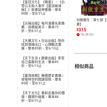
付款方
【皇冠文化】《曉星》、《白
雪公主殺人事件【童話破滅
版】》新書延伸書展，單本
ATM轉帳、信用卡
88折，至8/31止
剑傲重生：第七部【
【尖端出版】每月漫畫名家推
書】
薦：高橋留美子，單本75
315
$
折，至8/31止
1
%
(賺
3
點)
【大雁文化 x 日出出版】陪你
找到情緒出口，心理勵志書
展，單本85折，至9/10止
【天下生活 x 康健出版】享受
自己喜歡的生活，單本85
相似商品
折，至9/15止
【臺灣商務】解碼歷史書展~
穿梭時空的閱讀冒險，單本
85折，至8/31止
【天下文化】重新定義你的價
值，職場升級展，單本88
折，至8/31止