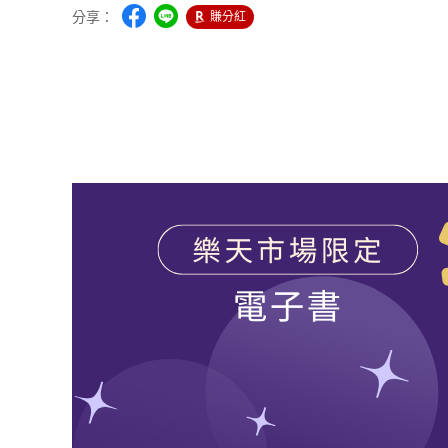
分享：
賺分紅