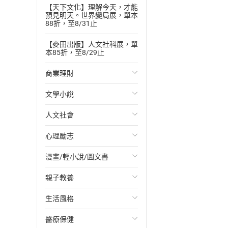
【天下文化】理解今天，才能
預見明天。世界變局展，單本
88折，至8/31止
【麥田出版】人文社科展，單
本85折，至8/29止
商業理財
文學小說
投資理財
人文社會
經濟/趨勢
歐美文學
心理勵志
財務/金融
日本文學
國際關係
漫畫/輕小說/圖文書
管理/領導
韓國文學
政治
心靈成長/情緒
親子教養
職場工作術
華文文學
社會科學
人際關係
輕小說
生活風格
成功法
經典文學
台灣/中國歷史
兩性關係
奇幻/科幻
教育現場
醫療保健
行銷/廣告
成長/家庭生活小說
日/韓歷史
心理學
愛情故事
兒童文學/故事
飲食/食譜