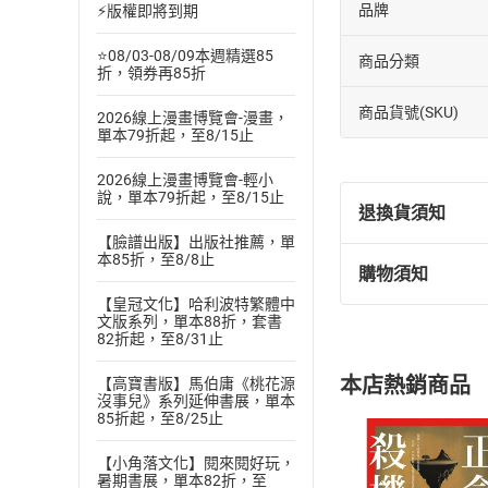
品牌
⚡版權即將到期
⭐08/03-08/09本週精選85
商品分類
折，領券再85折
商品貨號(SKU)
2026線上漫畫博覽會-漫畫，
單本79折起，至8/15止
2026線上漫畫博覽會-輕小
說，單本79折起，至8/15止
退換貨須知
【臉譜出版】出版社推薦，單
本85折，至8/8止
購物須知
退換貨規定：
【皇冠文化】哈利波特繁體中
(
一
)
依
消費
文版系列，單本88折，套書
內容或一經提
82折起，至8/31止
購書須知
定。
本店熱銷商品
【高寶書版】馬伯庸《桃花源
(
二
)
消費者
沒事兒》系列延伸書展，單本
85折起，至8/25止
且已下載
/
存
挑選
商
退貨方式：您
Choose
【小角落文化】閱來閱好玩，
貨」，本店鋪
暑期書展，單本82折，至