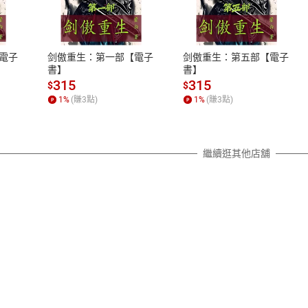
式
退換貨規範
、LINE PAY、AFTEE
本店是否提供消費者保護法七日猶
之權利，遽消費者保護法及通訊交
電子
剑傲重生：第一部【電子
剑傲重生：第五部【電子
除權合理例外情事適用準則，依商
書】
書】
質各有不同規定。詳細退換貨說明
315
315
$
$
照各商品說明。
1
%
(賺
3
點)
1
%
(賺
3
點)
詳細說明
繼續逛其他店舖