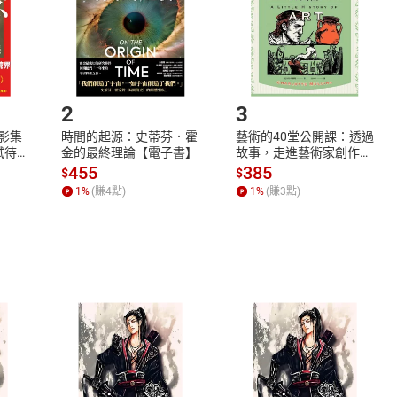
市場須以整筆訂單為單位進行取消/退貨，恕無法以單支商品取消
如何開始使用？
.選擇閱讀載具
Step2.
2
3
X影集
時間的起源：史蒂芬．霍
藝術的40堂公開課：透過
蓄弒待
金的最終理論【電子書】
故事，走進藝術家創作現
場，看藝術如何誕生、如
455
385
$
$
何形塑人類生活【電子
1
%
(賺
4
點)
1
%
(賺
3
點)
書】