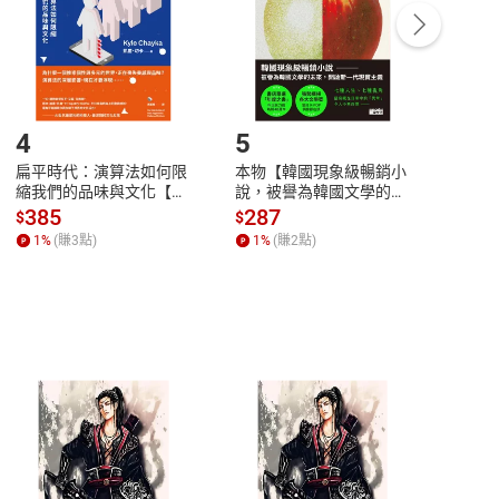
/退貨。
登入帳號，下載書籍後看書
4
5
6
扁平時代：演算法如何限
本物【韓國現象級暢銷小
蛋白
縮我們的品味與文化【電
說，被譽為韓國文學的未
版）─
子書】
來】【電子書】
秘密
385
287
24
$
$
$
一本
1
%
(賺
3
點)
1
%
(賺
2
點)
1
%