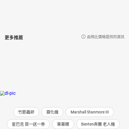
Lesson 25 重視過程，看淡結果
Lesson 26 掌握大方向，不拘小節
Lesson 27 多一個朋友，就是少一個敵人
Lesson 28 有多少做多少，不做非分之想
最後加碼：你該試試看的高效小練習
更多推薦
由飛比價格提供的資訊
竹節蟲卵
霧化機
Marshall Stanmore III
星巴克 買一送一券
果寡糖
Benten奔騰 老人機