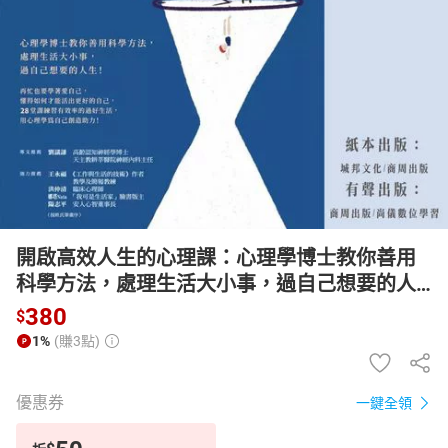
日本購物
電子/紙本書
HOT
開啟高效人生的心理課：心理學博士教你善用
科學方法，處理生活大小事，過自己想要的人
生！【有聲書】
380
$
1%
(賺3點)
優惠券
一鍵全領