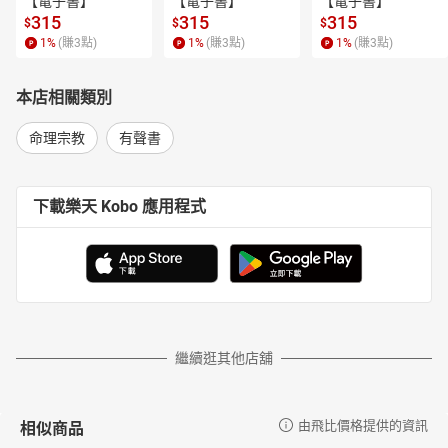
【電子書】
【電子書】
【電子書】
Lesson 4 放棄不必要的身分標籤，你會更自在
315
315
315
$
$
$
Lesson 5 做自己愛的事情就對了
1
%
(賺
3
點)
1
%
(賺
3
點)
1
%
(賺
3
點)
Lesson 6 面對不得不做的事情，先從培養熱情開始吧
Lesson 7 沒熱情的事情，不勉強自己
Lesson 8 熱情固然有用，但不是萬能
本店相關類別
Lesson 9 你以為你不專心，其實是你不知道要專心做啥
Lesson 10 沒必要勉強自己按部就班，用自己的步調就對了
命理宗教
有聲書
Lesson 11 認真玩樂，你才能在該努力的時候全力以赴
Lesson 12 能屈能伸，當專注力的主人
Lesson 13 寧願花時間多想，也不要貿然行事
下載樂天 Kobo 應用程式
Lesson 14 一定要預留犯錯的空間
Lesson 15 用最少的資源，做最多的事情
Lesson 16 規劃的確定與不確定
Lesson 17 固定作息的重要性
Lesson 18 固執，你才能進行精準規劃
Lesson 19 做對的事情，就不該妥協
Lesson 20 認為不對的事情，就不要做
繼續逛其他店舖
Lesson 21 不自滿，你才有可能做得更好
Lesson 22 半小時還原地踏步，就是該舉白旗的時候
Lesson 23 如果有人可以做得更好，為什麼堅持要自己做
相似商品
由飛比價格提供的資訊
Lesson 24 保持開放的心，多認識別人的專業