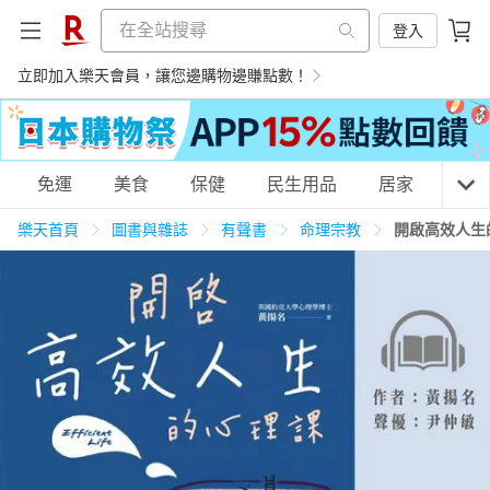
登入
立即加入樂天會員，讓您邊購物邊賺點數！
購物網分類
免運
美食
保健
民生用品
居家
3C
樂天首頁
圖書與雜誌
有聲書
命理宗教
開啟高效人生
天天免運
美食蛋糕
養生保健
民生用品
居家生活
3C家電
運動休閒
親子玩具
女裝
男裝
化妝保養
情趣用品