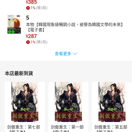
385
$
行、觀察與調整，從心理學觀點一一點出實際可行的解決之道。
1
%
(賺
3
點)
空想無益，只有自己真正試過，才能體會心理學原來這麼好用！想
5
清楚你為什麼要當一個高效的人，確認自己對人生的規劃，想要成
本物【韓國現象級暢銷小說，被譽為韓國文學的未來】
為高效人並不難。翻開書，先做個小測驗，找到適合自己的切入點
【電子書】
（割捨、熱情；專注、規劃、固執；謙卑、佛系），循序漸進，從
287
$
難度最低的練習開始，讓高效成為你做事情的一種習慣，活得高效
1
%
(賺
2
點)
又輕鬆，一點都不難！
查看更多
有聲出版：商周出版與尚儀數位學習聯合出版
【目錄】
版權宣告
本店最新到貨
書籍介紹
作者與朗讀者介紹
推薦專文 以合乎實證的高效技巧駕馭你的生活 劉議謙
自序 你可以很高效，也能好好過生活
目錄
開始之前，先來做個小測驗吧！
Lesson 1 如果可以好好做一件事，就不要敷衍完成五件事
Lesson 2 不好的習慣、工具，該丟就丟
Lesson 3 你的大腦不是無底洞，慎選要處理的資訊
剑傲重生：第七部
剑傲重生：第一部
剑傲重生：第五部