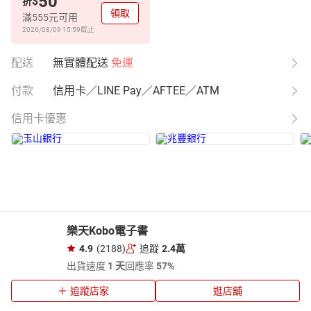
50
$
折
領取
滿555元可用
2026/08/09 15:59
截止
配送
無實體配送
免運
付款
信用卡／LINE Pay／AFTEE／ATM
信用卡優惠
樂天Kobo電子書
4.9
(2188)
追蹤
2.4萬
出貨速度
1 天
回應率
57%
追蹤店家
逛店舖