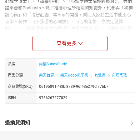
心理學博士」、「銀髮心棧」、「心理學博士陪你輕鬆育兒」等網
路平台和Podcasts。除了推廣心理學相關的知識外，也參與「狗狗
讀心術」和「瑞智莊園」等App的開發，幫助大家在生活中使用心
理學。著作：《不焦慮的心理課》、《心的年齡，你決定就算
數》、《心理學家爸爸親身實證的注意力教養法》、《讓孩子這樣
愛上學習》等。
■ 生活中的心理學博士｜FB粉絲頁
查看更多
【朗讀者簡介】
尚儀有聲製播中心是專業的有聲出版品製作與發行單位，集結了台
灣資深配音員及新銳有聲表演者共聚一堂，為台灣優質的有聲出版
品牌
尚儀SunnyStudy
而努力。尹仲敏。美國紐約大學教育劇場研究所碩士。劇場演員、
商品分類
樂天首頁
樂天Kobo電子書
有聲書
命理宗教
戲劇教師與配音員的多元表演藝術工作者，中文配音作品包含有聲
書「人間失格」、動畫「蜘蛛人：新宇宙」等。現為尚儀有聲製播
商品貨號(SKU)
0619b891-48fb-3739-96ff-3e279cf77bb7
中心特約配音員。
ISBN
9786267277829
【書籍簡介】
你總是感到時間不夠，慣性踩死線？
你羨慕別人能一心數用，既高效又斜槓？
再忙也要學著愛自己，懂得如何才能活出更好的自己，
退換貨須知
28堂課練習有效率的過好生活，用心理學為自己創造助力！
這本書，寫給想解脫「忙、盲、茫」困境的你。