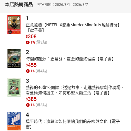
本店熱銷商品
你是不是——
排名期間：2026/8/1 - 2026/8/7
．工作壓力大，老是加班，健檢紅字一年比一年多
1
．手上事情做不完，偏又容易分心，抵不住「魔鬼的誘惑」
．待辦事項處理效率總趕不上新增的速度
正念殺機【NETFLIX影集Murder Mindfully蓄弒待發】
．下班後就筋疲力盡，想要培養個興趣都覺得力不從心
【電子書】
308
．回家就忙家事、盯孩子，連留一點時間給自己都是奢想
$
1
%
(賺
3
點)
．總想要把事情盡可能做到最好，不放過死線前任何一分鐘
．對自己不樂意做的事，丟不開也放不下，還是會勉強咬牙做下去
2
．感覺人生失去方向，每天累到爆，卻又好像不知道在忙些什麼
時間的起源：史蒂芬．霍金的最終理論【電子書】
．常喊要運動、要去哪玩，但往往計畫趕不上變化，一直在原地踏
455
$
步
1
%
(賺
4
點)
「高效」是現代人夢寐以求的能力，每天我們都想著要如何高效完
3
成生活和工作上的大小事。但你知道，什麼是高效真正的目的嗎？
藝術的40堂公開課：透過故事，走進藝術家創作現場，
“不是為了要成就更多，而是為了要擁有美好的生活。”
看藝術如何誕生、如何形塑人類生活【電子書】
385
「生活中的心理學博士」黃揚名在書中開宗明義告訴讀者：高效並
$
不是在同樣的時間完成很多事情，而是好好把自己想做的事情做
1
%
(賺
3
點)
好，然後熱情地擁抱你的生活。除了分享一些他常用的高效工作法
4
則，列舉有科學實證支持的成功經驗之外，他也逐一剖析自己失敗
扁平時代：演算法如何限縮我們的品味與文化【電子
的經歷，具體提出實踐高效人生的各種方法，並在每篇的最後闢出
書】
一塊思考空間，引導讀者反思，再根據不同的情況，對應解方去執