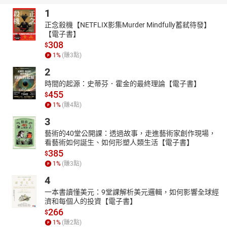
1
更值得一提的是，2019豬年的運籤同時運用60甲子籤與雷雨師100
籤全臺二大籤詩系統，讓慈悲神明給大眾的年度生活提點，既有60
正念殺機【NETFLIX影集Murder Mindfully蓄弒待發】
【電子書】
甲子籤詩「重點方向原則」，同時有雷雨師100籤「微妙深入細節」
308
的優點，更精細掌握未來的吉、凶、進、退，準確度更高。
$
1
%
(賺
3
點)
超實用年度規劃工具書，
2
許自己一個充實又如意的一年！
時間的起源：史蒂芬．霍金的最終理論【電子書】
希望在新的一年有完整規畫的，除了要注意隨著運勢的走向趨吉避
455
凶，本書更超脫傳統農民曆深奧的內容，以淺顯易懂的方式為大家
$
1
%
(賺
4
點)
精選日常生活中，動土、安床、訂盟、納采、完聘、豎招牌、掛
匾、神佛開光點眼、移徙、入宅、安香等所需要的好日子，以及開
3
春求貴人、求財運、求學業和升遷、開工等祈福儀式的吉時和簡單
藝術的40堂公開課：透過故事，走進藝術家創作現場，
做法……
看藝術如何誕生、如何形塑人類生活【電子書】
385
這些都是為了讓大家在使用農民曆時都能輕鬆上手，萬事有個開彩
$
1
%
(賺
3
點)
頭，一年有個好開始。願大家身體健康、吉祥如意、財源滾滾、心
想事成、萬事順利、好運平安！
4
一本書讀懂美元：9堂課解析美元邏輯，如何影響全球經
濟和每個人的投資【電子書】
266
$
1
%
(賺
2
點)