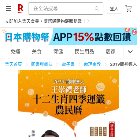
登入
立即加入樂天會員，讓您邊購物邊賺點數！
購物網分類
免運
美食
保健
民生用品
居家
3C
樂天首頁
圖書與雜誌
電子書
命理宗教
2019問神
天天免運
美食蛋糕
養生保健
民生用品
居家生活
3C家電
運動休閒
親子玩具
女裝
男裝
化妝保養
情趣用品