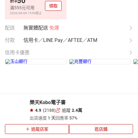
50
$
折
領取
滿555元可用
2026/08/09 15:59
截止
配送
無實體配送
免運
付款
信用卡／LINE Pay／AFTEE／ATM
信用卡優惠
樂天Kobo電子書
4.9
(2188)
追蹤
2.4萬
出貨速度
1 天
回應率
57%
追蹤店家
逛店舖