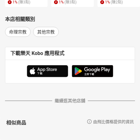
1
%
(賺
3
點)
1
%
(賺
3
點)
1
%
(賺
2
點)
本店相關類別
命理宗教
其他宗教
下載樂天 Kobo 應用程式
繼續逛其他店舖
相似商品
由飛比價格提供的資訊