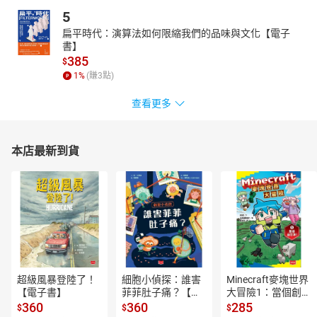
5
扁平時代：演算法如何限縮我們的品味與文化【電子
書】
385
$
1
%
(賺
3
點)
查看更多
本店最新到貨
超級風暴登陸了！
細胞小偵探：誰害
Minecraft麥塊世界
【電子書】
菲菲肚子痛？【電
大冒險1：當個創世
子書】
神！【電子書】
360
360
285
$
$
$