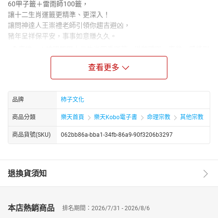
60甲子籤＋雷雨師100籤，
讓十二生肖運籤更精準、更深入！
讓問神達人王崇禮老師引領你趨吉避凶，
豬年呈祥保平安，事事如意賺久久。
●全臺唯一：神明親賜十二生肖四季運籤，從整體運、事業、感情到
財運，問神達人專業解析
查看更多
●運籤升級：60甲子籤＋雷雨師100籤，雙系統運籤，精準UP，細節
UP
●開春祈福：貴人、財運、升遷、學業、開工……開運吉時、方位和
品牌
柿子文化
做法都公開
●精選吉日：吉日速查＋注意事項重點提醒，挑選好日好省力，萬事
商品分類
樂天首頁
樂天Kobo電子書
命理宗教
其他宗教
起個好彩頭
商品貨號(SKU)
062bb86a-bba1-34fb-86a9-90f3206b3297
歡喜迎豬年，又到了請問神達人王崇禮老師為大家深度解析生肖運
勢的時候啦！希望大家能在新的一年裡趨吉避凶，豬事順心喔！
不只全臺唯一，
2019精細度再升級的生肖運籤解析！
退換貨須知
有別於一般運勢書是算出來的，問神達人王崇禮老師的十二生肖運
勢是透過擲筊、抽籤詩請示神明而得到的運籤，以春、夏、秋、冬
為單位，為大家提點貴人時機、桃花姻緣、事業投資、防破財、防
本店熱銷商品
排名期間：2026/7/31 - 2026/8/6
小人等注意事項，進而知己知彼、趨吉避凶、進退得宜。