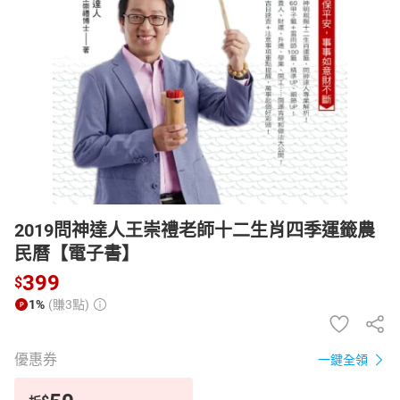
日本購物
電子/紙本書
HOT
2019問神達人王崇禮老師十二生肖四季運籤農
民曆【電子書】
399
$
1%
(賺3點)
優惠券
一鍵全領