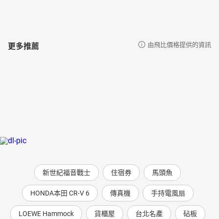
更多推薦
由飛比價格提供的資訊
新世紀福音戰士
住宿券
馬頭魚
HONDA本田 CR-V 6
傳真機
手持電風扇
LOEWE Hammock
貨櫃屋
台北名產
砧板