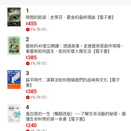
1
時間的起源：史蒂芬．霍金的最終理論【電子書】
455
$
1
%
(賺
4
點)
2
藝術的40堂公開課：透過故事，走進藝術家創作現場，
看藝術如何誕生、如何形塑人類生活【電子書】
385
$
1
%
(賺
3
點)
3
扁平時代：演算法如何限縮我們的品味與文化【電子
書】
385
$
1
%
(賺
3
點)
4
蛋白質的一生（暢銷改版）──了解生命活動的秘密，讀
懂生命科學的第一本書【電子書】
240
$