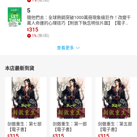
1
%
(賺
2
點)
5
隨他們去：全球熱銷突破1000萬冊現象級巨作！改變千
萬人命運的心理技巧【附放下執念明信片圖】【電子
書】
315
$
1
%
(賺
3
點)
查看更多
本店最新到貨
剑傲重生：第七部
剑傲重生：第一部
剑傲重生：第五部
【電子書】
【電子書】
【電子書】
315
315
315
$
$
$