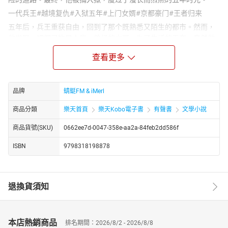
一代兵王#越境复仇#入狱五年#上门女婿#京都豪门#王者归来
五年后，兵王重获自由，回到了那个既熟悉又陌生的都市。然而，
他发现一切都已物是人非。曾经的大哥，为了生活的无奈，竟然做
了上门女婿，日日忍受着妻家的欺辱与白眼。而自己，因为那段入
查看更多
狱的经历，也被所有人鄙夷和排斥，仿佛成了一个不可触碰的污
点。
正当兵王心灰意冷，准备默默承受这一切时，一个惊人的真相却如
品牌
蜻蜓FM & iMerl
晴天霹雳般炸响在他的耳边。原来，他并非孤苦无依的孤儿，而是
赫赫有名的京都豪门太子！这个身份，如同一把钥匙，打开了他通
商品分類
樂天首頁
樂天Kobo電子書
有聲書
文學小說
往新世界的大门。但与此同时，也带来了更多的挑战与危机。
商品貨號(SKU)
0662ee7d-0047-358e-aa2a-84feb2dd586f
兵王深知，自己的身份一旦曝光，必将引来无数觊觎和追杀。然
而，他并不畏惧，因为他有着一颗坚韧不拔的心和一双铁拳。他决
ISBN
9798318198878
心用自己的力量，保护身边的亲人和朋友，揭露那些隐藏在暗处的
阴谋与罪恶。
在这场充满血与火的较量中，兵王将再次展现他的王者风范，让所
退換貨須知
有人都知道，即使身陷囹圄，他依然是那个不可一世的第一兵王！
https://youtube.com/@tianxiagushi?si=ZstiltPoiwO0g4fT
http://www.youtube.com/channel/UC2yhCURng4uUj_phEqZwKig/
本店熱銷商品
排名期間：2026/8/2 - 2026/8/8