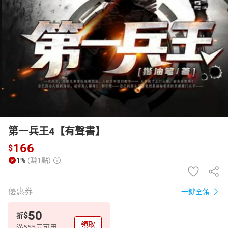
日本購物
電子/紙本書
HOT
第一兵王4【有聲書】
166
$
1%
(賺1點)
優惠券
一鍵全領
50
$
折
領取
滿555元可用