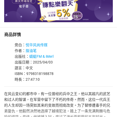
商品詳情
旁白：
悦华风尚传媒
作者：
揩油笔
出版社：
蜻蜓FM & iMerl
出版日期：2025/04/03
語言：中文
ISBN：9798318198878
時長：27:47:10
在风云变幻的都市中，有一位曾经的兵中之王，他以其超凡的武艺
和过人的智谋，在军营中留下了不朽的传奇。然而，这位一代兵王
的人生却因一场突如其来的变故而彻底改变。为了替惨遭毒手的兄
弟复仇，他毅然决然地选择了越境犯法，踏上了一条充满荆棘与危
险的道路。最终，他被捕入狱，度过了漫长而煎熬的五年时光。