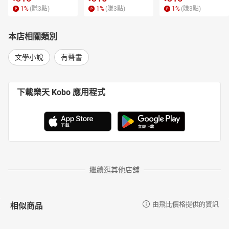
1
%
(賺
3
點)
1
%
(賺
3
點)
1
%
(賺
3
點)
本店相關類別
文學小說
有聲書
下載樂天 Kobo 應用程式
繼續逛其他店舖
相似商品
由飛比價格提供的資訊