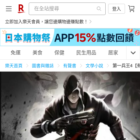
登入
立即加入樂天會員，讓您邊購物邊賺點數！
購物網分類
免運
美食
保健
民生用品
居家
3C
樂天首頁
圖書與雜誌
有聲書
文學小說
第一兵王4【
天天免運
美食蛋糕
養生保健
民生用品
居家生活
3C家電
運動休閒
親子玩具
女裝
男裝
化妝保養
情趣用品