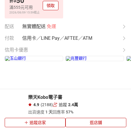
50
$
折
領取
滿555元可用
2026/08/09 15:59
截止
配送
無實體配送
免運
付款
信用卡／LINE Pay／AFTEE／ATM
信用卡優惠
樂天Kobo電子書
4.9
(2188)
追蹤
2.4萬
出貨速度
1 天
回應率
57%
追蹤店家
逛店舖