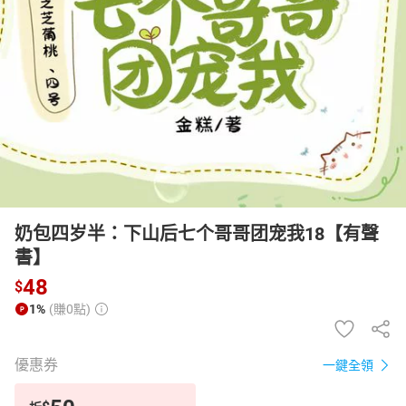
日本購物
電子/紙本書
HOT
奶包四岁半：下山后七个哥哥团宠我18【有聲
書】
48
$
1%
(賺0點)
優惠券
一鍵全領