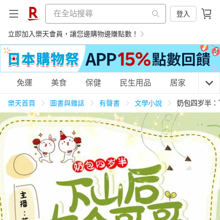
登入
立即加入樂天會員，讓您邊購物邊賺點數！
購物網分類
免運
美食
保健
民生用品
居家
3C
樂天首頁
圖書與雜誌
有聲書
文學小說
奶包四岁半：
天天免運
美食蛋糕
養生保健
民生用品
居家生活
3C家電
運動休閒
親子玩具
女裝
男裝
化妝保養
情趣用品