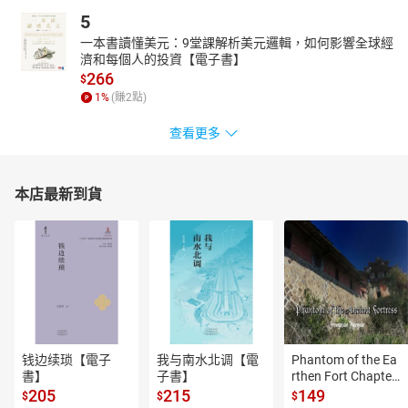
5
一本書讀懂美元：9堂課解析美元邏輯，如何影響全球經
濟和每個人的投資【電子書】
266
$
1
%
(賺
2
點)
查看更多
本店最新到貨
钱边续琐【電子
我与南水北调【電
Phantom of the Ea
書】
子書】
rthen Fort Chapter
 4【有聲書】
205
215
149
$
$
$