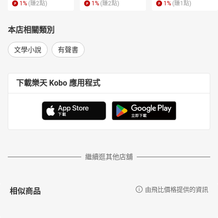
1
%
(賺
2
點)
1
%
(賺
2
點)
1
%
(賺
1
點)
本店相關類別
文學小說
有聲書
下載樂天 Kobo 應用程式
繼續逛其他店舖
相似商品
由飛比價格提供的資訊