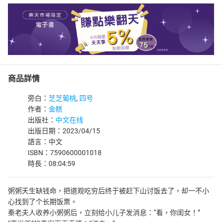
商品詳情
旁白：
芝芝葡桃
,
四号
作者：
金糕
出版社：
中文在线
出版日期：2023/04/15
語言：中文
ISBN：7590600001018
時長：08:04:59
粥粥天生缺钱命，把道观吃穷后终于被赶下山讨饭去了，却一不小
心找到了个长期饭票。
秦老夫人收养小粥粥后，立刻给小儿子发消息：“看，你闺女！”