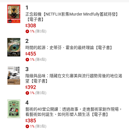
1
正念殺機【NETFLIX影集Murder Mindfully蓄弒待發】
【電子書】
308
$
1
%
(賺
3
點)
2
時間的起源：史蒂芬．霍金的最終理論【電子書】
455
$
1
%
(賺
4
點)
3
階級與品味：隱藏在文化審美與流行趨勢背後的地位渴
望【電子書】
392
$
1
%
(賺
3
點)
4
藝術的40堂公開課：透過故事，走進藝術家創作現場，
看藝術如何誕生、如何形塑人類生活【電子書】
385
$
1
%
(賺
3
點)