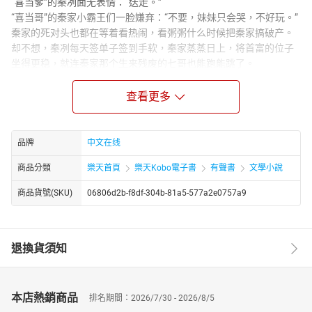
“喜当爹”的秦冽面无表情：“送走。”
“喜当哥”的秦家小霸王们一脸嫌弃：“不要，妹妹只会哭，不好玩。”
秦家的死对头也都在等着看热闹，看粥粥什么时候把秦家搞破产。
却不想，秦冽每天签单子签到手软，秦家蒸蒸日上，将首富的位子
坐得更稳，就连秦家那个生来残废的七哥也能跑能跳了。
宴会上，秦家小霸王把粥粥围成一团，一脸讨好。
“妹妹，好吃的都给你！”
查看更多
“妹妹，今天想听什么故事？哥哥给你讲！”
秦冽径直走过来，把小姑娘抱在怀里，目光冷冷扫过几个侄子，宣
布所有权：“我女儿！”
品牌
中文在线
商品分類
樂天首頁
樂天Kobo電子書
有聲書
文學小說
商品貨號(SKU)
06806d2b-f8df-304b-81a5-577a2e0757a9
退換貨須知
本店熱銷商品
排名期間：2026/7/30 - 2026/8/5