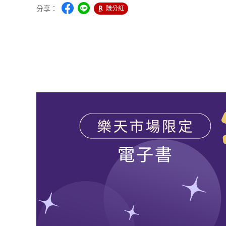
分享：
賺分紅