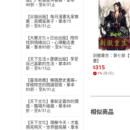
版】》新書延伸書展，單本
88折，至8/31止
【尖端出版】每月漫畫名家推
薦：高橋留美子，單本75
折，至8/31止
付款方
【大雁文化 x 日出出版】陪你
找到情緒出口，心理勵志書
ATM轉帳、信用卡
展，單本85折，至9/10止
剑傲重生：第七部【
【天下生活 x 康健出版】享受
書】
自己喜歡的生活，單本85
315
$
折，至9/15止
1
%
(賺
3
點)
【臺灣商務】解碼歷史書展~
穿梭時空的閱讀冒險，單本
85折，至8/31止
【天下文化】重新定義你的價
值，職場升級展，單本88
相似商品
折，至8/31止
【天下文化】理解今天，才能
預見明天。世界變局展，單本