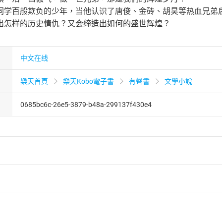
同学百般欺负的少年，当他认识了唐俊、金砖、胡昊等热血兄弟
出怎样的历史情仇？又会缔造出如何的盛世辉煌？
中文在线
樂天首頁
樂天Kobo電子書
有聲書
文學小說
0685bc6c-26e5-3879-b48a-299137f430e4
者保護法
第
19
條第
1
項後段
暨
通訊交易解除權合理例外情事適用
供即為完成之線上服務，經消費者事先同意始提供。」 之商品