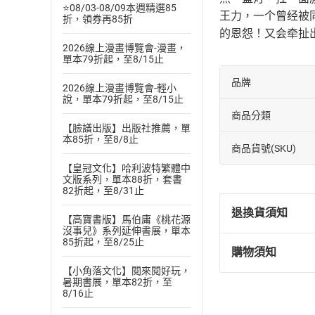
⭐08/03-08/09本週精選85
王力，一个曾经被
折，領券再85折
的恩怨！又会牵扯
2026線上漫畫博覽會-漫畫，
單本79折起，至8/15止
品牌
2026線上漫畫博覽會-輕小
說，單本79折起，至8/15止
商品分類
【臉譜出版】出版社推薦，單
本85折，至8/8止
商品貨號(SKU)
【皇冠文化】哈利波特繁體中
文版系列，單本88折，套書
82折起，至8/31止
退換貨須知
【高寶書版】馬伯庸《桃花源
沒事兒》系列延伸書展，單本
85折起，至8/25止
購物須知
退換貨規定：
【小角落文化】閱來閱好玩，
(
一
)
依
消費
暑期書展，單本82折，至
內容或一經提
8/16止
購書須知
定。