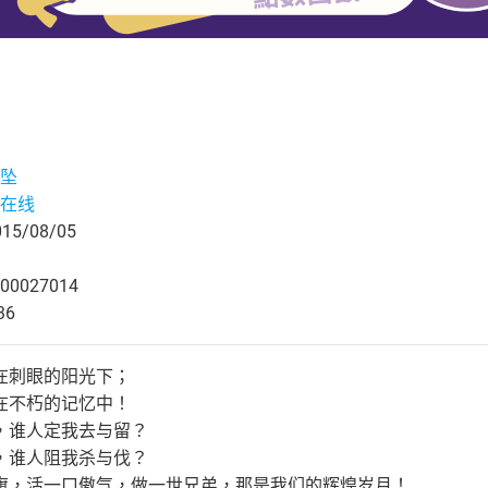
坠
在线
5/08/05
00027014
36
在刺眼的阳光下；
在不朽的记忆中！
，谁人定我去与留？
，谁人阻我杀与伐？
旗，活一口傲气，做一世兄弟，那是我们的辉煌岁月！