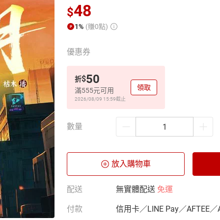
48
$
1%
(賺0點)
優惠券
50
$
折
領取
滿555元可用
2026/08/09 15:59
截止
數量
放入購物車
配送
無實體配送
免運
付款
信用卡／LINE Pay／AFTEE／