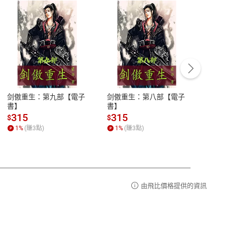
客服資訊
豫期
服務時間：週一到週五 10:00-12:00、
易解
13:00-17:00 (國定假日及例假日休息)
剑傲重生：第九部【電子
剑傲重生：第八部【電子
潜水史
品性
客服電話：0080-1857077
書】
書】
andari
al) Sc
請參
客服信箱：
聯絡店家
315
315
13
$
$
$
r【電
1
%
(賺
3
點)
1
%
(賺
3
點)
1
%
由飛比價格提供的資訊