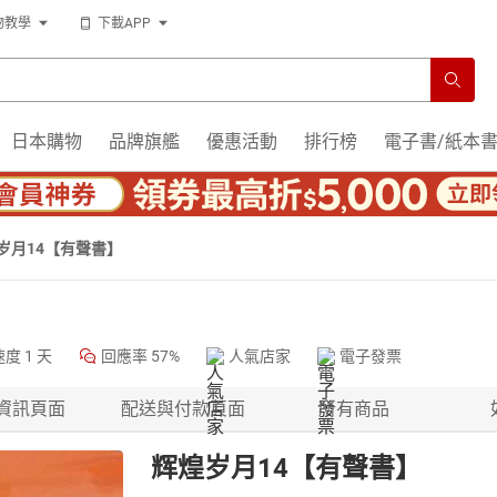
物教學
下載APP
日本購物
品牌旗艦
優惠活動
排行榜
電子書/紙本
岁月14【有聲書】
速度
1 天
回應率
57%
人氣店家
電子發票
資訊頁面
配送與付款頁面
所有商品
辉煌岁月14【有聲書】