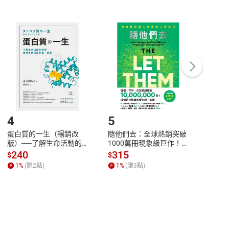
非以有形媒介提供之數位內容，消費者同意若訂購後
付款
方式
完成
訂單
中點選「瀏覽訂單明細」
>
「申請取消訂單
/
退
Payment
Complete
/退貨。
登入帳號，下載書籍後看書
4
5
6
蛋白質的一生（暢銷改
隨他們去：全球熱銷突破
理當
版）──了解生命活動的
1000萬冊現象級巨作！
快樂
秘密，讀懂生命科學的第
改變千萬人命運的心理技
理解
240
315
30
$
$
$
一本書【電子書】
巧【附放下執念明信片
慮、
1
%
(賺
2
點)
1
%
(賺
3
點)
1
%
圖】【電子書】
書】