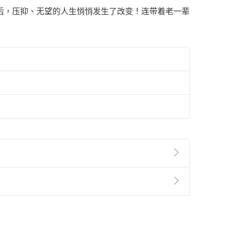
后，压抑、无望的人生悄悄发生了改变！连带着老一辈
準則
第
2
條第
5
款之規定，「非以有形媒介提供之數位
，不適用消保法第
19
條第
1
項七日內無條件退貨之規