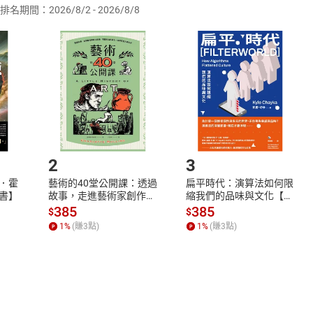
排名期間：2026/8/2 - 2026/8/8
訂購本店鋪之商品即代表知悉本店鋪所銷售之商品為電子書，屬
取電子書，不得請求退貨退款。
品
放入
購物車
登入
帳號
欲取消訂單或辦理退貨時，請登入樂天市場，並於「我的訂單」
Shopping cart
Login
將依您的申請進行審核，待審核通過後將為您辦理退款事宜。
市場須以整筆訂單為單位進行取消/退貨，恕無法以單支商品取消
如何開始使用？
.選擇閱讀載具
Step2.
2
3
．霍
藝術的40堂公開課：透過
扁平時代：演算法如何限
書】
故事，走進藝術家創作現
縮我們的品味與文化【電
場，看藝術如何誕生、如
子書】
385
385
$
$
何形塑人類生活【電子
1
%
(賺
3
點)
1
%
(賺
3
點)
書】