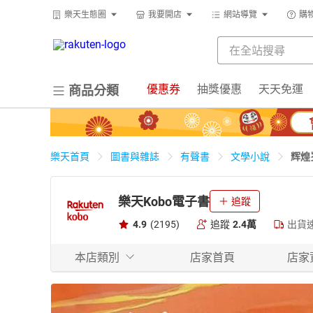
樂天生態圈
我要開店
網站導覽
購
優惠券
抽獎優惠
天天免運
商品分類
辉煌
樂天首頁
圖書與雜誌
有聲書
文學小說
樂天Kobo電子書
追蹤
4.9
(2195)
追蹤
2.4萬
出貨
本店類別
店家首頁
店家