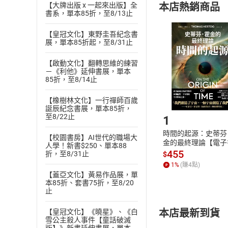
本店熱銷商品
【大牌出版 x 一起來出版】全
(
二
)
消費者
書系，單本85折，至8/13止
且已下載
/
存
挑選
商
【皇冠文化】東野圭吾紀念書
退貨方式：您
Choose
展，單本85折起，至8/31止
貨」，本店鋪
請注意，樂天
【啟動文化】翻轉思維的練習
購書後，
－《利他》延伸書展，單本
85折，至8/14止
【橡樹林文化】一行禪師百歲
Step1
誕辰紀念書展，單本85折，
至8/22止
1
時間的起源：史蒂芬
【校園書房】AI世代的職場大
金的最終理論【電子
人學！新書$250、單本88
455
折，至8/31止
$
1
%
(賺
4
點)
【蓋亞文化】黃易作品展，單
本85折、套書75折，至8/20
止
本店最新到貨
【皇冠文化】《曉星》、《白
雪公主殺人事件【童話破滅