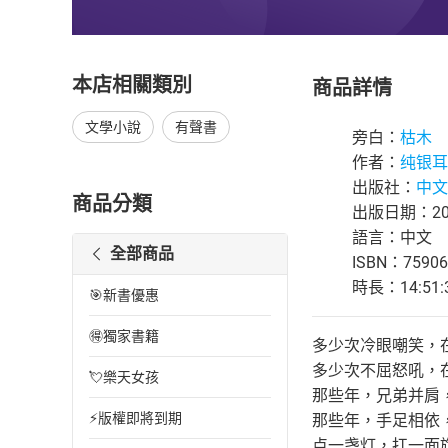
本店相關類別
商品詳情
文學小說
有聲書
旁白：
枯木
作者：
纯银耳
出版社：
中文
商品分類
出版日期：201
語言：中文
全部商品
ISBN：75906
時長：14:51:
🎯新書優惠
🉐獨家書籍
多少次冷眼嘲笑，
多少次不屈怒吼，
💘樂天女孩
那些年，兄弟并肩
⚡版權即將到期
那些年，手足相依
点一盏灯，扛一面