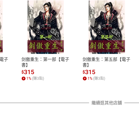
式
退換貨規範
、LINE PAY、AFTEE
本店是否提供消費者保護法七日猶
之權利，遽消費者保護法及通訊交
電子
剑傲重生：第一部【電子
剑傲重生：第五部【電子
除權合理例外情事適用準則，依商
書】
書】
質各有不同規定。詳細退換貨說明
315
315
$
$
照各商品說明。
1
%
(賺
3
點)
1
%
(賺
3
點)
詳細說明
繼續逛其他店舖