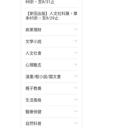
88折，至8/31止
【麥田出版】人文社科展，單
本85折，至8/29止
商業理財
文學小說
投資理財
人文社會
經濟/趨勢
歐美文學
心理勵志
財務/金融
日本文學
國際關係
漫畫/輕小說/圖文書
管理/領導
韓國文學
政治
心靈成長/情緒
親子教養
職場工作術
華文文學
社會科學
人際關係
輕小說
生活風格
成功法
經典文學
台灣/中國歷史
兩性關係
奇幻/科幻
教育現場
醫療保健
行銷/廣告
成長/家庭生活小說
日/韓歷史
心理學
愛情故事
兒童文學/故事
飲食/食譜
自然科普
傳記
懸疑/推理小說
其他歷史/史學
職場/社會寫實
兒童科普/學習
健身/美顏
健康/養生