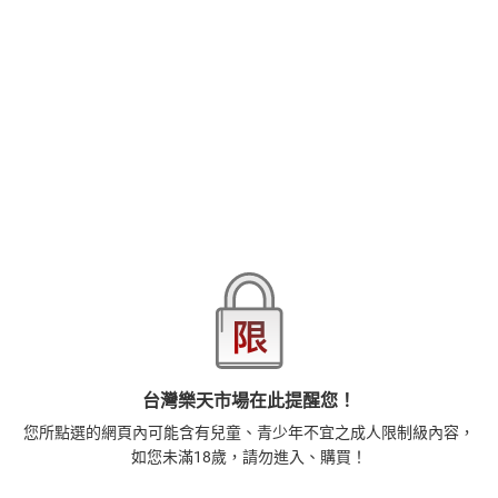
DIY奉納跟新年第一砲都全力支援的巴別塔70期祝賀！本月請來人氣
畫家‧ささちん老師筆下擁有豐滿果實的色情可愛美少女，開門迎
接愛人的回歸，今晚要先吃飯？先洗澡？還是先…!?
品牌
悅文社
商品分類
樂天首頁
樂天Kobo電子書
18+成人
漫畫/輕小說
商品貨號(SKU)
06ed806c-d823-3fcb-a3a6-2fad90c6bfaf
退換貨須知
本店熱銷商品
排名期間：2026/8/1 - 2026/8/7
台灣樂天市場在此提醒您！
您所點選的網頁內可能含有兒童、青少年不宜之成人限制級內容，
1
如您未滿18歲，請勿進入、購買！
正念殺機【NETFLIX影集Murder Mindfully蓄弒待發】
【電子書】