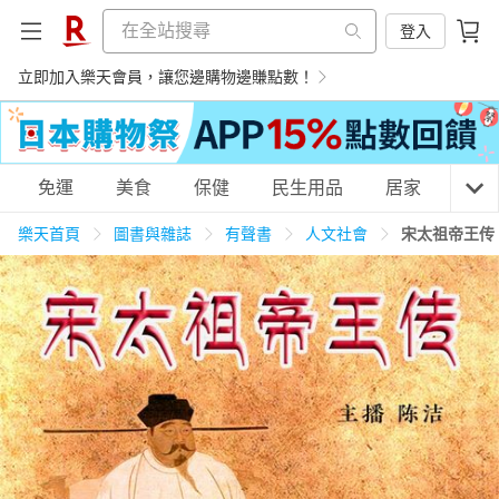
登入
立即加入樂天會員，讓您邊購物邊賺點數！
購物網分類
免運
美食
保健
民生用品
居家
3C
樂天首頁
圖書與雜誌
有聲書
人文社會
宋太祖帝王传
天天免運
美食蛋糕
養生保健
民生用品
居家生活
3C家電
運動休閒
親子玩具
女裝
男裝
化妝保養
情趣用品