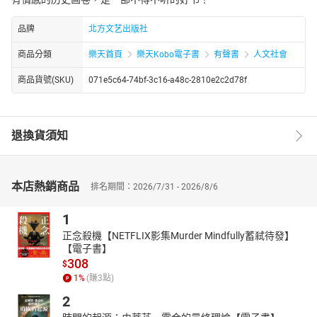
品牌
北方文艺出版社
商品分類
樂天首頁
樂天Kobo電子書
有聲書
人文社會
商品貨號(SKU)
071e5c64-74bf-3c16-a48c-2810e2c2d78f
退換貨須知
本店熱銷商品
排名期間：2026/7/31 - 2026/8/6
1
正念殺機【NETFLIX影集Murder Mindfully蓄弒待發】
【電子書】
308
$
1
%
(賺
3
點)
2