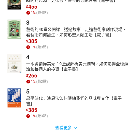
時間的起源：史蒂芬．霍金的最終理論【電子書】
455
$
1
%
(賺
4
點)
3
藝術的40堂公開課：透過故事，走進藝術家創作現場，
看藝術如何誕生、如何形塑人類生活【電子書】
385
$
1
%
(賺
3
點)
4
一本書讀懂美元：9堂課解析美元邏輯，如何影響全球經
濟和每個人的投資【電子書】
266
$
1
%
(賺
2
點)
5
扁平時代：演算法如何限縮我們的品味與文化【電子
書】
385
$
1
%
(賺
3
點)
查看更多