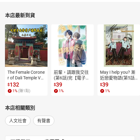
本店最新到貨
The Female Corone
前輩，請跟我交往
May I help you? 漸
r of Dali Temple Vo
(第6話)完【電子
近戀愛物語(第5話)
l.6【有聲書】
書】
【電子書】
132
39
39
$
$
$
1
%
(賺
1
點)
1
%
1
%
本店相關類別
人文社會
有聲書