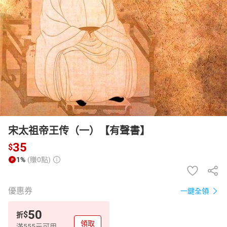
日本購物
電子/紙本書
HOT
宋太祖帝王传（一）【有聲書】
35
$
1%
(賺0點)
優惠券
一鍵全領
50
$
折
領取
滿555元可用