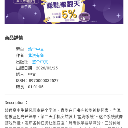
商品詳情
旁白：
悠个中文
作者：
北溟有鱼
出版社：
悠个中文
出版日期：2026/03/25
語言：中文
ISBN：8970000032527
時長：01:01:05
Description：
普通高中生楚风原本是个学渣，直到在旧书店捡到神秘怀表。当晚
他被蓝色光芒笼罩，第二天手机突然装上"星海系统"。这个系统就像
游戏外挂，发布各种任务让他变强：月考数学要拿满分、三分钟解