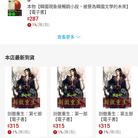
本物【韓國現象級暢銷小說，被譽為韓國文學的未來】
【電子書】
287
$
1
%
(賺
2
點)
查看更多
本店最新到貨
剑傲重生：第七部
剑傲重生：第一部
剑傲重生：第五部
【電子書】
【電子書】
【電子書】
315
315
315
$
$
$
1
%
(賺
3
點)
1
%
(賺
3
點)
1
%
(賺
3
點)