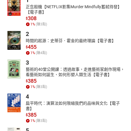
1
正念殺機【NETFLIX影集Murder Mindfully蓄弒待發】
【電子書】
308
$
1
%
(賺
3
點)
2
時間的起源：史蒂芬．霍金的最終理論【電子書】
455
$
1
%
(賺
4
點)
3
藝術的40堂公開課：透過故事，走進藝術家創作現場，
看藝術如何誕生、如何形塑人類生活【電子書】
385
$
1
%
(賺
3
點)
4
扁平時代：演算法如何限縮我們的品味與文化【電子
書】
385
$
1
%
(賺
3
點)
5