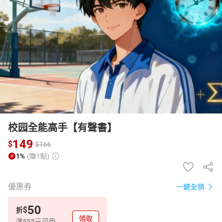
日本購物
電子/紙本書
HOT
校园全能高手【有聲書】
149
$
$
166
1%
(賺1點)
優惠券
一鍵全領
50
$
折
領取
滿555元可用