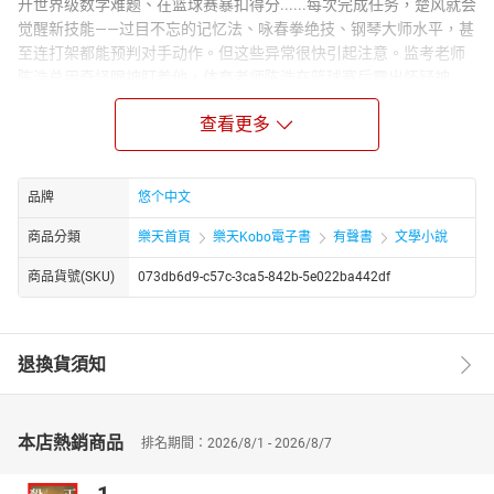
开世界级数学难题、在篮球赛暴扣得分......每次完成任务，楚风就会
觉醒新技能——过目不忘的记忆法、咏春拳绝技、钢琴大师水平，甚
至连打架都能预判对手动作。但这些异常很快引起注意。监考老师
陈浩总用奇怪眼神盯着他，体育老师陈浩在篮球赛后露出怀疑神
色。更危险的是，校庆晚会上楚风弹奏古曲时，台下有人用望远镜
查看更多
监视，黑暗中还出现红外线瞄准点。楚风发现自己的生活正被卷入
巨大阴谋。
Narrator Biography：
品牌
悠个中文
悠个中文，文字功底扎实醇厚，行文严谨克制，叙事脉络清晰，结
构章法有度，兼具文学性与可读性。其语言凝练精准，质朴中见风
商品分類
樂天首頁
樂天Kobo電子書
有聲書
文學小說
骨，平实中藏张力，不事浮夸雕琢，却能于细微处勾勒人物心境，
商品貨號(SKU)
073db6d9-c57c-3ca5-842b-5e022ba442df
于平淡间铺陈时代肌理，展现出极强的文字把控能力与叙事功底。
无论是场景描摹、细节刻画，还是情感铺陈、思想表达，均层次分
明、意蕴深远，兼具画面感与感染力，使读者极易沉浸于文本所构
建的叙事世界之中。
退換貨須知
本店熱銷商品
排名期間：2026/8/1 - 2026/8/7