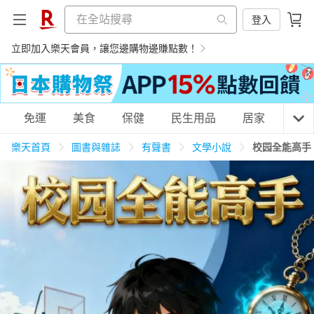
登入
立即加入樂天會員，讓您邊購物邊賺點數！
購物網分類
免運
美食
保健
民生用品
居家
3C
樂天首頁
圖書與雜誌
有聲書
文學小說
校园全能高手
天天免運
美食蛋糕
養生保健
民生用品
居家生活
3C家電
運動休閒
親子玩具
女裝
男裝
化妝保養
情趣用品