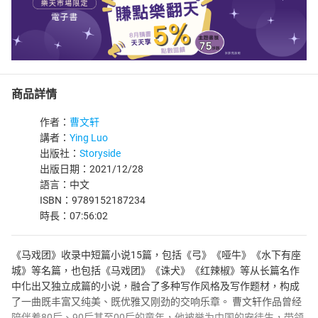
商品詳情
作者：
曹文轩
講者：
Ying Luo
出版社：
Storyside
出版日期：2021/12/28
語言：中文
ISBN：9789152187234
時長：07:56:02
《马戏团》收录中短篇小说15篇，包括《弓》《哑牛》《水下有座
城》等名篇，也包括《马戏团》《诛犬》《红辣椒》等从长篇名作
中化出又独立成篇的小说，融合了多种写作风格及写作题材，构成
了一曲既丰富又纯美、既优雅又刚劲的交响乐章。 曹文轩作品曾经
陪伴着80后、90后甚至00后的童年，他被誉为中国的安徒生，带领