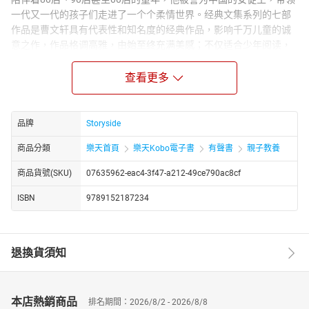
一代又一代的孩子们走进了一个个柔情世界。经典文集系列的七部
作品是曹文轩具有代表性和知名度的经典作品，影响千万儿童的诚
意之作，作品格调高雅，由始至终充满美感；不仅适合少年阅读，
也适合成人阅读；众多优秀小学教师推荐阅读图书，荣获多项大
奖。 © 2010 by Cao Wenxuan. Published in paper format in China
查看更多
by Jiangsu Children's Book Press, recorded by Storyside 2021.
info@boyanllc.com
品牌
Storyside
商品分類
樂天首頁
樂天Kobo電子書
有聲書
親子教養
商品貨號(SKU)
07635962-eac4-3f47-a212-49ce790ac8cf
ISBN
9789152187234
退換貨須知
本店熱銷商品
排名期間：2026/8/2 - 2026/8/8