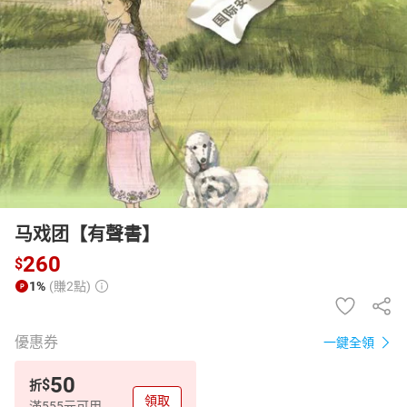
日本購物
電子/紙本書
HOT
马戏团【有聲書】
260
$
1%
(賺2點)
優惠券
一鍵全領
50
$
折
領取
滿555元可用