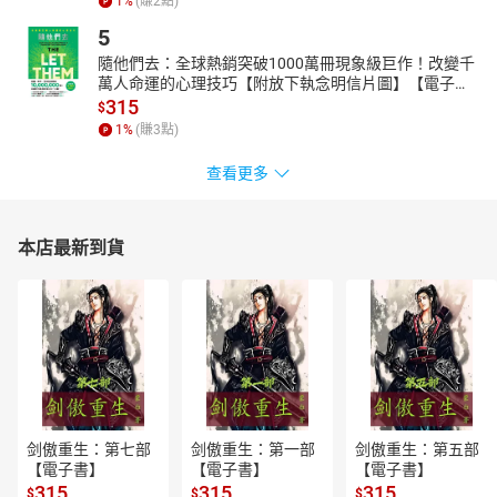
1
%
(賺
2
點)
5
隨他們去：全球熱銷突破1000萬冊現象級巨作！改變千
萬人命運的心理技巧【附放下執念明信片圖】【電子
書】
315
$
1
%
(賺
3
點)
查看更多
本店最新到貨
剑傲重生：第七部
剑傲重生：第一部
剑傲重生：第五部
【電子書】
【電子書】
【電子書】
315
315
315
$
$
$