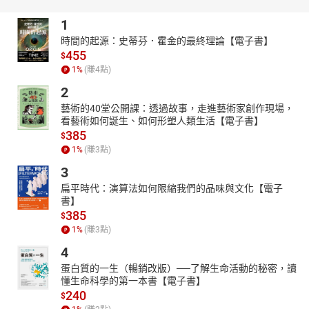
1
時間的起源：史蒂芬．霍金的最終理論【電子書】
455
$
1
%
(賺
4
點)
2
藝術的40堂公開課：透過故事，走進藝術家創作現場，
看藝術如何誕生、如何形塑人類生活【電子書】
385
$
1
%
(賺
3
點)
3
扁平時代：演算法如何限縮我們的品味與文化【電子
書】
385
$
1
%
(賺
3
點)
4
蛋白質的一生（暢銷改版）──了解生命活動的秘密，讀
懂生命科學的第一本書【電子書】
240
$