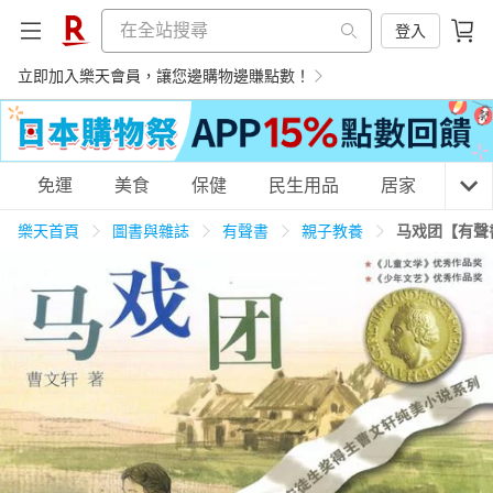
登入
立即加入樂天會員，讓您邊購物邊賺點數！
購物網分類
免運
美食
保健
民生用品
居家
3C
樂天首頁
圖書與雜誌
有聲書
親子教養
马戏团【有聲
天天免運
美食蛋糕
養生保健
民生用品
居家生活
3C家電
運動休閒
親子玩具
女裝
男裝
化妝保養
情趣用品