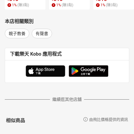
1
%
(賺
3
點)
1
%
(賺
3
點)
1
%
(賺
3
點)
本店相關類別
親子教養
有聲書
下載樂天 Kobo 應用程式
繼續逛其他店舖
相似商品
由飛比價格提供的資訊