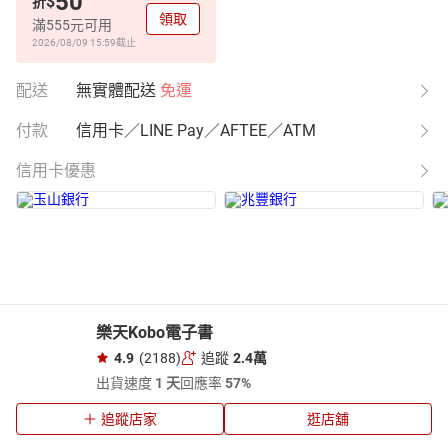
50
$
折
領取
滿555元可用
2026/08/09 15:59
截止
配送
無實體配送
免運
付款
信用卡／LINE Pay／AFTEE／ATM
信用卡優惠
樂天Kobo電子書
4.9
(2188)
追蹤
2.4萬
出貨速度
1 天
回應率
57%
追蹤店家
逛店舖