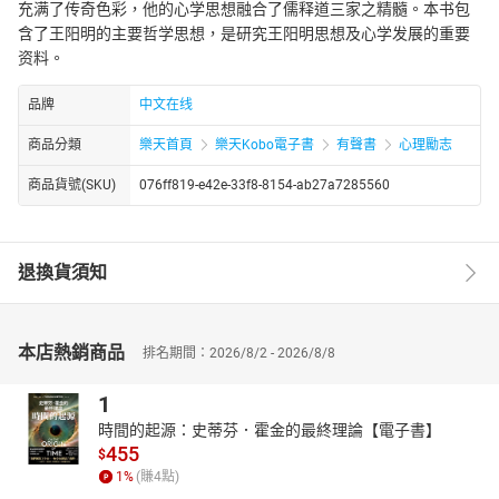
充满了传奇色彩，他的心学思想融合了儒释道三家之精髓。本书包
含了王阳明的主要哲学思想，是研究王阳明思想及心学发展的重要
资料。
品牌
中文在线
商品分類
樂天首頁
樂天Kobo電子書
有聲書
心理勵志
商品貨號(SKU)
076ff819-e42e-33f8-8154-ab27a7285560
退換貨須知
本店熱銷商品
排名期間：2026/8/2 - 2026/8/8
1
時間的起源：史蒂芬．霍金的最終理論【電子書】
455
$
1
%
(賺
4
點)