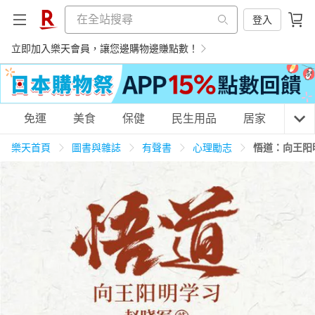
登入
立即加入樂天會員，讓您邊購物邊賺點數！
購物網分類
免運
美食
保健
民生用品
居家
3C
樂天首頁
圖書與雜誌
有聲書
心理勵志
悟道：向王阳
天天免運
美食蛋糕
養生保健
民生用品
居家生活
3C家電
運動休閒
親子玩具
女裝
男裝
化妝保養
情趣用品