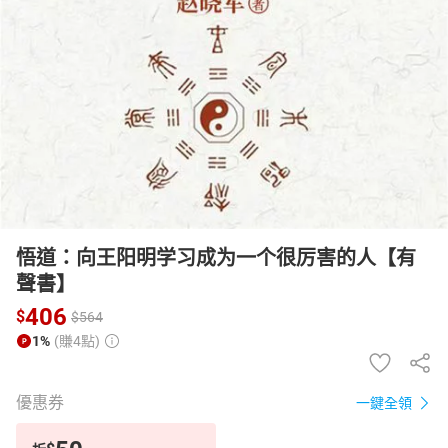
日本購物
電子/紙本書
HOT
悟道：向王阳明学习成为一个很厉害的人【有
聲書】
406
$
$
564
1%
(賺4點)
優惠券
一鍵全領