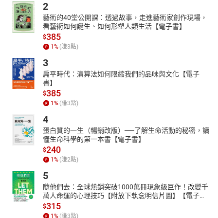
2
藝術的40堂公開課：透過故事，走進藝術家創作現場，
看藝術如何誕生、如何形塑人類生活【電子書】
385
$
1
%
(賺
3
點)
3
扁平時代：演算法如何限縮我們的品味與文化【電子
書】
385
$
1
%
(賺
3
點)
4
蛋白質的一生（暢銷改版）──了解生命活動的秘密，讀
懂生命科學的第一本書【電子書】
240
$
1
%
(賺
2
點)
5
隨他們去：全球熱銷突破1000萬冊現象級巨作！改變千
萬人命運的心理技巧【附放下執念明信片圖】【電子
書】
315
$
1
%
(賺
3
點)