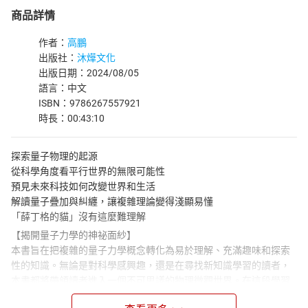
商品詳情
作者：
高鵬
出版社：
沐燁文化
出版日期：2024/08/05
語言：中文
ISBN：9786267557921
時長：00:43:10
探索量子物理的起源
從科學角度看平行世界的無限可能性
預見未來科技如何改變世界和生活
解讀量子疊加與糾纏，讓複雜理論變得淺顯易懂
「薛丁格的貓」沒有這麼難理解
【揭開量子力學的神祕面紗】
本書旨在把複雜的量子力學概念轉化為易於理解、充滿趣味和探索
性的知識。無論是對科學感興趣，還是在尋找新知識學習的讀者，
本書都將帶領讀者進入一個不可思議的物理微觀世界。在這段學習
物理知識的旅程中，讀者將會見到奠基量子理論的科學家，了解光