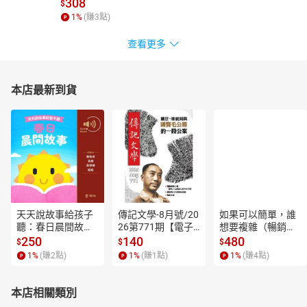
308
$
1
%
(賺
3
點)
查看更多
本店最新到貨
天天說故事給孩子
傳記文學-8月號/20
如果可以簡單，誰
聽：春日晨間故事
26第771期【電子
想要複雜（暢銷經
【有聲書】
書】
典新編版）【電子
250
140
480
$
$
$
書】
1
%
(賺
2
點)
1
%
(賺
1
點)
1
%
(賺
4
點)
本店相關類別