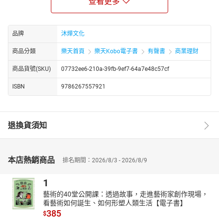
查看更多
粒子的奇妙特性，並探索量子糾纏、量子穿隧效應等現象。作者以
生動的敘述和實驗範例，讓量子力學對一般人而言不再遙不可及。
【從基礎到複雜，循序漸進地理解量子力學】
品牌
沐燁文化
書中的內容精心編排，循序漸進地引導讀者從基本概念開始，逐步
深入到更複雜的理論。每個章節都在趣味和知識之間取得平衡，以
商品分類
樂天首頁
樂天Kobo電子書
有聲書
商業理財
簡單易懂的語言來解釋複雜的物理現象，並透過圖解與案例加深讀
者的理解。本書提供了多個簡單但深具意義的實驗範例，讓讀者親
商品貨號(SKU)
07732ee6-210a-39fb-9ef7-64a7e48c57cf
自體驗量子現象的奇妙。在這趟科普物理知識的學習過程中，讀者
ISBN
9786267557921
不僅能夠理解量子科學的重要理論，更有培養出探究精神和批判性
思維的機會，為未來的科學之路打下堅實的基礎。
【量子力學的日常應用與影響】
退換貨須知
在本書的中後部分，作者將進一步探索量子力學的奧妙，進而理解
兩子力學如何影響我們的日常生活。從光電效應到現代的量子電
腦，量子力學不再只是理論，其應用早已深入科技發展的核心。書
中詳細介紹了量子態和疊加態的概念，並深入探討「薛丁格的貓」
本店熱銷商品
排名期間：2026/8/3 - 2026/8/9
等經典物理議題。除此之外，讀者還將了解量子力學是如何改變我
們對宇宙和物質基本性的看法。藉由生動有趣的案例，我們可以看
1
見量子力學在現今通訊保密中的重要性，這有助於讀者理解量子技
藝術的40堂公開課：透過故事，走進藝術家創作現場，
術如何具體應用於現代生活。
看藝術如何誕生、如何形塑人類生活【電子書】
385
【展望未來，量子技術的無限潛力】
$