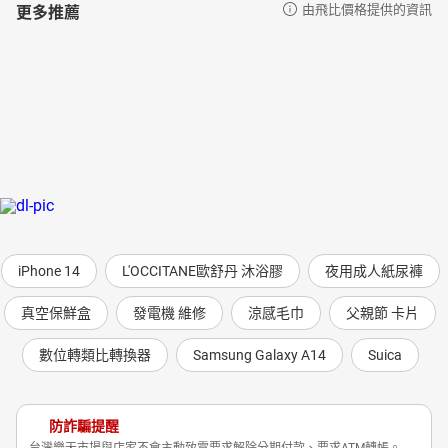
更多推薦
由飛比價格提供的資訊
iPhone 14
L'OCCITANE歐舒丹 沐浴膠
夜用成人紙尿褲
真空保鮮盒
發電機 維修
涼感毛巾
父親節 卡片
數位轉類比轉換器
Samsung Galaxy A14
Suica
防詐騙提醒