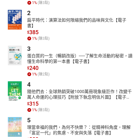
1
%
(賺
3
點)
最後，本書將展望未來的量子科技，探索量子力學可能帶來的無限
潛力。書中引用多個當前最前端的研究案例，如量子計算、量子網
2
路以及量子模擬，讓讀者一瞥未來科技的輪廓。這些技術有望解決
扁平時代：演算法如何限縮我們的品味與文化【電子
許多當前計算和通訊所面臨的瓶頸問題，提供更強大的計算能力和
書】
更高效率的資料傳輸方式。此外，本書將會介紹量子科學家的故
385
$
事，藉此啟發讀者未來可能致力於物理理論的研究領域，成為改變
1
%
(賺
3
點)
世界的科學家。
3
本書特色：本書深入淺出地介紹了量子物理的起源、發展與現代應
蛋白質的一生（暢銷改版）──了解生命活動的秘密，讀
用。作者從量子物理的起源談起，內容涵蓋了量子物理的發展、技
懂生命科學的第一本書【電子書】
術以及知名科學家，最後展望未來量子科技的應用與發展前景。本
240
$
書提供氫原子中電子運動的詳細解析，讓讀者能夠更深入的理解量
1
%
(賺
2
點)
子物理。這本書不僅適合物理化學愛好者，更是大眾了解量子物理
4
的必讀之作。
隨他們去：全球熱銷突破1000萬冊現象級巨作！改變千
萬人命運的心理技巧【附放下執念明信片圖】【電子
書】
315
$
1
%
(賺
3
點)
5
理當幸福的我們，為何不快樂？：從精神科角度，理解
「富足一代」的焦慮、不安與失落【電子書】