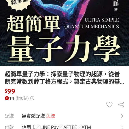
日本購物
電子/紙本書
HOT
超簡單量子力學：探索量子物理的起源，從普
朗克常數到薛丁格方程式，奠定古典物理的基
石【有聲書】
99
$
1%
(賺0點)
配送
無實體配送
免運
付款
信用卡／LINE Pay／AFTEE／ATM