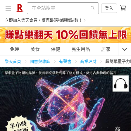
登入
立即加入樂天會員，讓您邊購物邊賺點數！
購物網分類
免運
美食
保健
民生用品
居家
3C
樂天首頁
圖書與雜誌
有聲書
商業理財
超簡單量子力
天天免運
美食蛋糕
養生保健
民生用品
居家生活
3C家電
運動休閒
親子玩具
女裝
男裝
化妝保養
情趣用品