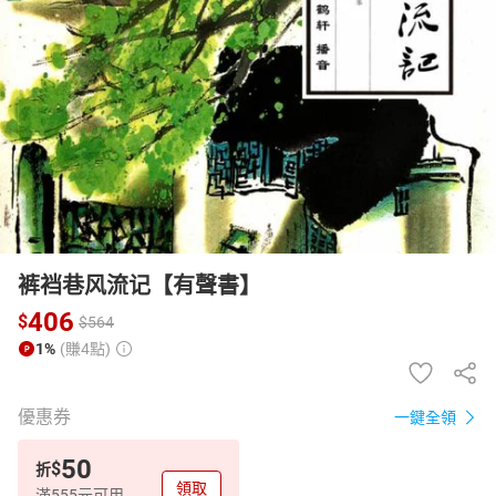
日本購物
電子/紙本書
HOT
裤裆巷风流记【有聲書】
406
$
$
564
1%
(賺4點)
優惠券
一鍵全領
50
$
折
領取
滿555元可用