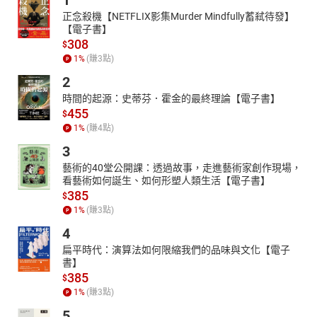
1
正念殺機【NETFLIX影集Murder Mindfully蓄弒待發】
【電子書】
308
$
1
%
(賺
3
點)
2
時間的起源：史蒂芬．霍金的最終理論【電子書】
455
$
1
%
(賺
4
點)
3
藝術的40堂公開課：透過故事，走進藝術家創作現場，
看藝術如何誕生、如何形塑人類生活【電子書】
385
$
1
%
(賺
3
點)
4
扁平時代：演算法如何限縮我們的品味與文化【電子
書】
385
$
1
%
(賺
3
點)
5