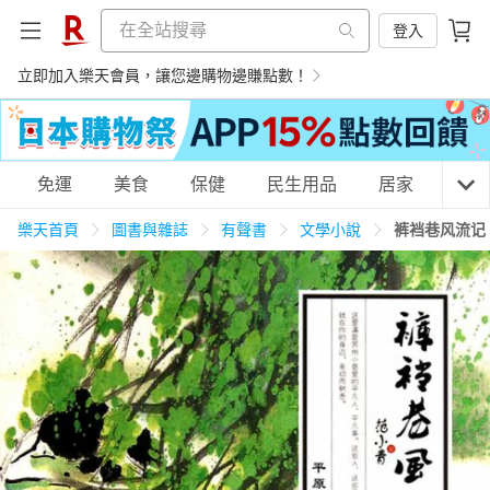
登入
立即加入樂天會員，讓您邊購物邊賺點數！
購物網分類
免運
美食
保健
民生用品
居家
3C
樂天首頁
圖書與雜誌
有聲書
文學小說
裤裆巷风流记
天天免運
美食蛋糕
養生保健
民生用品
居家生活
3C家電
運動休閒
親子玩具
女裝
男裝
化妝保養
情趣用品