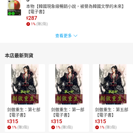
本物【韓國現象級暢銷小說，被譽為韓國文學的未來】
【電子書】
287
$
1
%
(賺
2
點)
查看更多
本店最新到貨
剑傲重生：第七部
剑傲重生：第一部
剑傲重生：第五部
【電子書】
【電子書】
【電子書】
315
315
315
$
$
$
1
%
(賺
3
點)
1
%
(賺
3
點)
1
%
(賺
3
點)