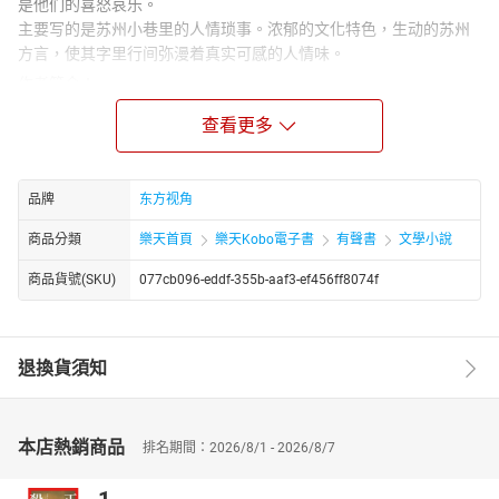
是他们的喜怒哀乐。
主要写的是苏州小巷里的人情琐事。浓郁的文化特色，生动的苏州
方言，使其字里行间弥漫着真实可感的人情味。
作者简介：
范小青，女，江苏苏州人。1978年考入苏州大学中文系学习，1982
查看更多
年毕业留校，担任文艺理论教学工作。1985年调入江苏省作家协会
从事专业创作。现为江苏省作协主席、党组书记，中国作协全委会
委员。 1980年起发表文学作品，以小说创作为主。已出版长篇小说
品牌
东方视角
17部，中短篇小说近300篇，电视剧100多集。代表作有：长篇小说
《女同志》、《赤脚医生万泉和》，中短篇小说《城乡简史》、
商品分類
樂天首頁
樂天Kobo電子書
有聲書
文學小說
《我们都在服务区》、《嫁入豪门》，电视剧《费家有女》、《干
商品貨號(SKU)
077cb096-eddf-355b-aaf3-ef456ff8074f
部》等。
退換貨須知
本店熱銷商品
排名期間：2026/8/1 - 2026/8/7