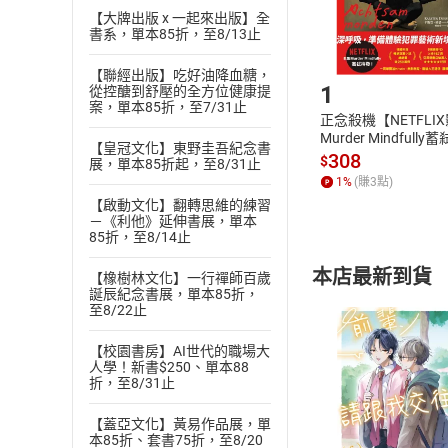
購書後，
【大牌出版 x 一起來出版】全
書系，單本85折，至8/13止
Step1
【聯經出版】吃好油降血糖，
1
從控醣到舒壓的全方位健康提
案，單本85折，至7/31止
正念殺機【NETFLI
Murder Mindfully
【皇冠文化】東野圭吾紀念書
發】【電子書】
308
$
展，單本85折起，至8/31止
1
%
(賺
3
點)
【啟動文化】翻轉思維的練習
－《利他》延伸書展，單本
85折，至8/14止
本店最新到貨
【橡樹林文化】一行禪師百歲
誕辰紀念書展，單本85折，
至8/22止
【校園書房】AI世代的職場大
人學！新書$250、單本88
折，至8/31止
付款方
【蓋亞文化】黃易作品展，單
本85折、套書75折，至8/20