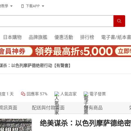
物教學
下載APP
日本購物
品牌旗艦
優惠活動
排行榜
電子書/紙本
谋杀：以色列摩萨德绝密行动【有聲書】
速度
1 天
回應率
57%
人氣店家
電子發票
資訊頁面
配送與付款頁面
所有商品
绝美谋杀：以色列摩萨德绝密