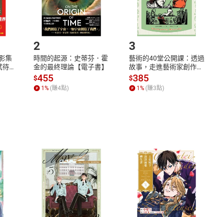
如何開始使用？
.選擇閱讀載具
Step2.
2
3
X影集
時間的起源：史蒂芬．霍
藝術的40堂公開課：透過
蓄弒待
金的最終理論【電子書】
故事，走進藝術家創作現
場，看藝術如何誕生、如
455
385
$
$
何形塑人類生活【電子
1
%
(賺
4
點)
1
%
(賺
3
點)
書】
式
退換貨規範