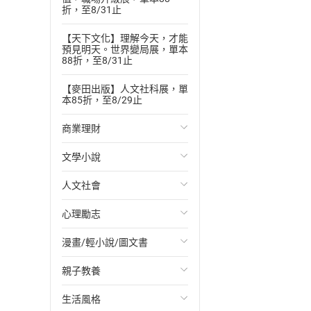
折，至8/31止
【天下文化】理解今天，才能
預見明天。世界變局展，單本
88折，至8/31止
【麥田出版】人文社科展，單
本85折，至8/29止
商業理財
文學小說
投資理財
人文社會
經濟/趨勢
歐美文學
心理勵志
財務/金融
日本文學
國際關係
漫畫/輕小說/圖文書
管理/領導
韓國文學
政治
心靈成長/情緒
親子教養
職場工作術
華文文學
社會科學
人際關係
輕小說
生活風格
成功法
經典文學
台灣/中國歷史
兩性關係
奇幻/科幻
教育現場