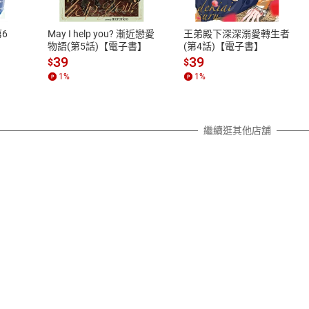
、LINE PAY、AFTEE
本店是否提供消費者保護法七日猶
之權利，遽消費者保護法及通訊交
6
May I help you? 漸近戀愛
王弟殿下深深溺愛轉生者
除權合理例外情事適用準則，依商
物語(第5話)【電子書】
(第4話)【電子書】
質各有不同規定。詳細退換貨說明
39
39
$
$
照各商品說明。
1
%
1
%
詳細說明
繼續逛其他店舖