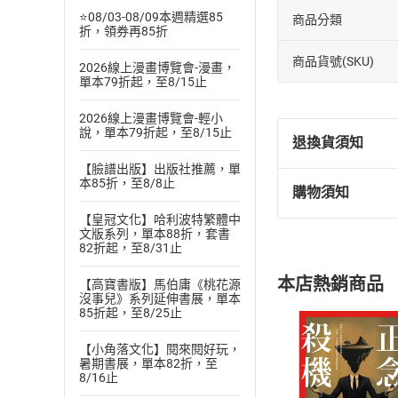
⭐08/03-08/09本週精選85
商品分類
折，領券再85折
商品貨號(SKU)
2026線上漫畫博覽會-漫畫，
單本79折起，至8/15止
2026線上漫畫博覽會-輕小
說，單本79折起，至8/15止
退換貨須知
【臉譜出版】出版社推薦，單
本85折，至8/8止
購物須知
退換貨規定：
【皇冠文化】哈利波特繁體中
(
一
)
依
消費
文版系列，單本88折，套書
內容或一經提
82折起，至8/31止
購書須知
定。
本店熱銷商品
【高寶書版】馬伯庸《桃花源
(
二
)
消費者
沒事兒》系列延伸書展，單本
且已下載
/
存
85折起，至8/25止
挑選
商
退貨方式：您
Choose
【小角落文化】閱來閱好玩，
貨」，本店鋪
暑期書展，單本82折，至
8/16止
請注意，樂天