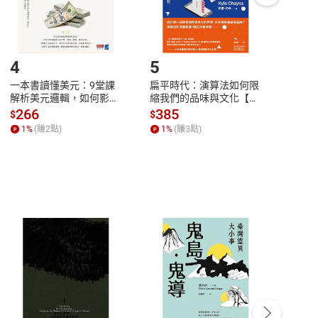
登入帳號，下載書籍後看書
4
5
6
一本書讀懂美元：9堂課
扁平時代：演算法如何限
本物
解析美元邏輯，如何影響
縮我們的品味與文化【電
說，
全球經濟和每個人的投資
子書】
來】
266
385
28
$
$
$
【電子書】
1
%
(賺
2
點)
1
%
(賺
3
點)
1
%
客服資訊