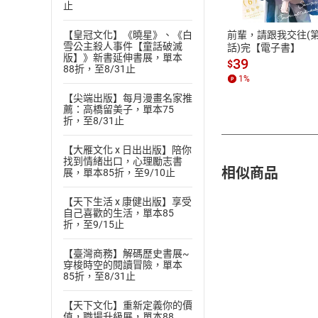
止
ATM轉帳、信用卡
前輩，請跟我交往(第
【皇冠文化】《曉星》、《白
雪公主殺人事件【童話破滅
話)完【電子書】
版】》新書延伸書展，單本
39
$
88折，至8/31止
1
%
【尖端出版】每月漫畫名家推
薦：高橋留美子，單本75
折，至8/31止
【大雁文化 x 日出出版】陪你
找到情緒出口，心理勵志書
相似商品
展，單本85折，至9/10止
【天下生活 x 康健出版】享受
自己喜歡的生活，單本85
折，至9/15止
【臺灣商務】解碼歷史書展~
穿梭時空的閱讀冒險，單本
85折，至8/31止
【天下文化】重新定義你的價
值，職場升級展，單本88