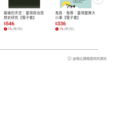
豫期
服務時間：週一到週五 10:00-12:00、
易解
13:00-17:00 (國定假日及例假日休息)
最後的天空：臺灣政治思
鬼島．鬼導：臺灣靈異大
中西
品性
客服電話：0080-1857077
想史研究【電子書】
小事【電子書】
子書
請參
客服信箱：
聯絡店家
546
336
32
$
$
$
1
%
(賺
5
點)
1
%
(賺
3
點)
1
%
由飛比價格提供的資訊