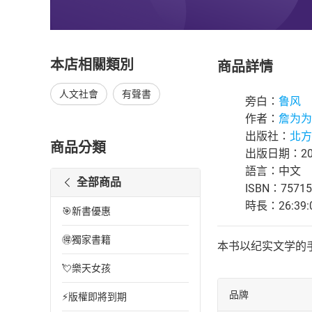
本店相關類別
商品詳情
人文社會
有聲書
旁白：
鲁风
作者：
詹为为
出版社：
北方
商品分類
出版日期：202
語言：中文
全部商品
ISBN：75715
時長：26:39:
🎯新書優惠
🉐獨家書籍
本书以纪实文学的
💘樂天女孩
品牌
⚡版權即將到期