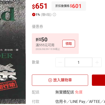
651
601
$
$
折扣後價格
1%
(賺6點)
優惠券
50
$
折
領取
滿555元可用
2026/08/09 15:59
截止
數量
放入購物車
配送
無實體配送
免運
付款
信用卡／LINE Pay／AFTEE／