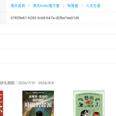
樂天首頁
樂天Kobo電子書
有聲書
人文社會
07855e61-6283-3c68-b47a-d2fbe7ea01d6
者保護法
第
19
條第
1
項後段
暨
通訊交易解除權合理例外情事適用
供即為完成之線上服務，經消費者事先同意始提供。」 之商品
排名期間：2026/7/31 - 2026/8/6
訂購本店鋪之商品即代表知悉本店鋪所銷售之商品為電子書，屬
取電子書，不得請求退貨退款。
品
放入
購物車
登入
帳號
欲取消訂單或辦理退貨時，請登入樂天市場，並於「我的訂單」
Shopping cart
Login
將依您的申請進行審核，待審核通過後將為您辦理退款事宜。
市場須以整筆訂單為單位進行取消/退貨，恕無法以單支商品取消