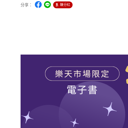
分享：
賺分紅