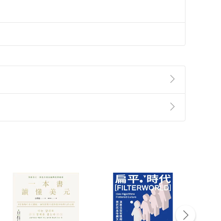
準則
第
2
條第
5
款之規定，「非以有形媒介提供之數位
，不適用消保法第
19
條第
1
項七日內無條件退貨之規
非以有形媒介提供之數位內容，消費者同意若訂購後
付款
方式
完成
訂單
中點選「瀏覽訂單明細」
>
「申請取消訂單
/
退
Payment
Complete
/退貨。