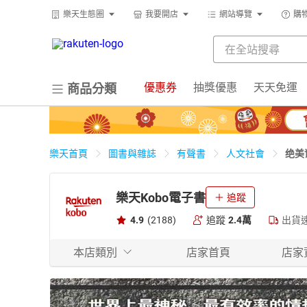
樂天生態圈
我要開店
網站導覽
購
優惠券
抽獎優惠
天天免運
商品分類
绝美
樂天首頁
圖書與雜誌
有聲書
人文社會
樂天Kobo電子書
追蹤
4.9
(2188)
追蹤
2.4萬
出貨
本店類別
店家首頁
店家