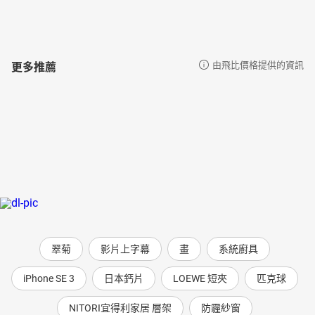
更多推薦
由飛比價格提供的資訊
翠菊
影片上字幕
畫
系統廚具
iPhone SE 3
日本鈣片
LOEWE 短夾
匹克球
NITORI宜得利家居 層架
防霾紗窗