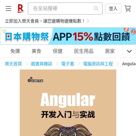
登入
立即加入樂天會員，讓您邊購物邊賺點數！
購物網分類
免運
美食
保健
民生用品
居家
3C
樂天首頁
圖書與雜誌
電子書
電腦資訊與工程
Angu
天天免運
美食蛋糕
養生保健
民生用品
居家生活
3C家電
運動休閒
親子玩具
女裝
男裝
化妝保養
情趣用品