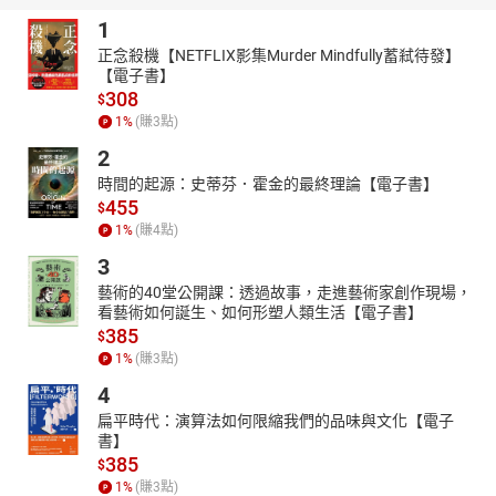
1
正念殺機【NETFLIX影集Murder Mindfully蓄弒待發】
【電子書】
308
$
1
%
(賺
3
點)
2
時間的起源：史蒂芬．霍金的最終理論【電子書】
455
$
1
%
(賺
4
點)
3
藝術的40堂公開課：透過故事，走進藝術家創作現場，
看藝術如何誕生、如何形塑人類生活【電子書】
385
$
1
%
(賺
3
點)
4
扁平時代：演算法如何限縮我們的品味與文化【電子
書】
385
$
1
%
(賺
3
點)