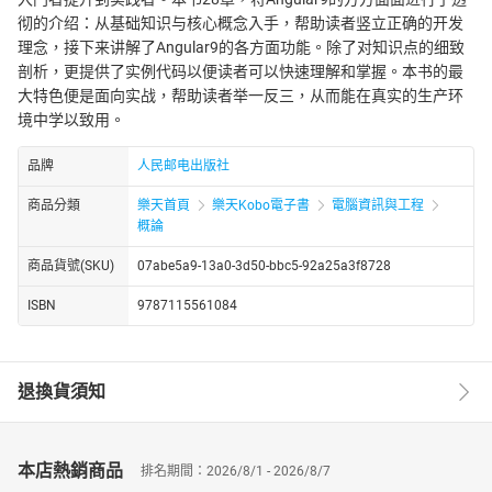
彻的介绍：从基础知识与核心概念入手，帮助读者竖立正确的开发
理念，接下来讲解了Angular9的各方面功能。除了对知识点的细致
剖析，更提供了实例代码以便读者可以快速理解和掌握。本书的最
大特色便是面向实战，帮助读者举一反三，从而能在真实的生产环
境中学以致用。
品牌
人民邮电出版社
商品分類
樂天首頁
樂天Kobo電子書
電腦資訊與工程
概論
商品貨號(SKU)
07abe5a9-13a0-3d50-bbc5-92a25a3f8728
ISBN
9787115561084
退換貨須知
本店熱銷商品
排名期間：2026/8/1 - 2026/8/7