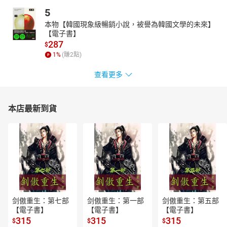
5
本物【韓國現象級暢銷小說，被譽為韓國文學的未來】
【電子書】
287
$
1
%
(賺
2
點)
查看更多
本店最新到貨
剑傲重生：第七部
剑傲重生：第一部
剑傲重生：第五部
【電子書】
【電子書】
【電子書】
315
315
315
$
$
$