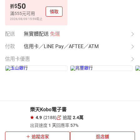
50
$
折
領取
滿555元可用
2026/08/09 15:59
截止
配送
無實體配送
免運
付款
信用卡／LINE Pay／AFTEE／ATM
信用卡優惠
樂天Kobo電子書
4.9
(2188)
追蹤
2.4萬
出貨速度
1 天
回應率
57%
追蹤店家
逛店舖