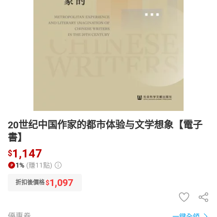
日本購物
電子/紙本書
HOT
20世纪中国作家的都市体验与文学想象【電子
書】
1,147
$
1%
(賺11點)
1,097
$
折扣後價格
優惠券
一鍵全領