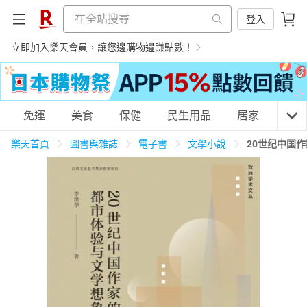
登入
立即加入樂天會員，讓您邊購物邊賺點數！
購物網分類
免運
美食
保健
民生用品
居家
3C
樂天首頁
圖書與雜誌
電子書
文學小說
20世纪中国
天天免運
美食蛋糕
養生保健
民生用品
居家生活
3C家電
運動休閒
親子玩具
女裝
男裝
化妝保養
情趣用品