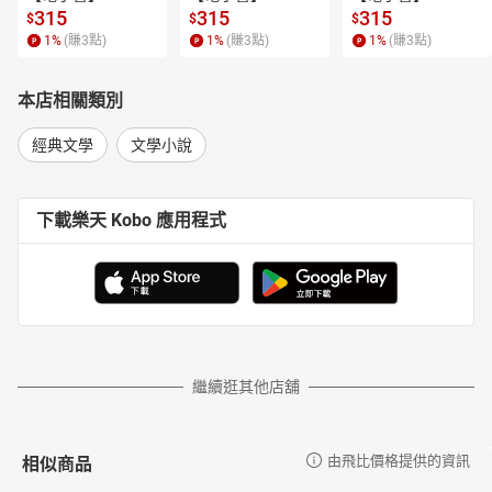
315
315
315
$
$
$
1
%
(賺
3
點)
1
%
(賺
3
點)
1
%
(賺
3
點)
本店相關類別
經典文學
文學小說
下載樂天 Kobo 應用程式
繼續逛其他店舖
相似商品
由飛比價格提供的資訊