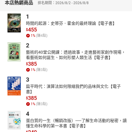
本店熱銷商品
排名期間：2026/8/2 - 2026/8/8
1
時間的起源：史蒂芬．霍金的最終理論【電子書】
455
$
1
%
(賺
4
點)
2
藝術的40堂公開課：透過故事，走進藝術家創作現場，
看藝術如何誕生、如何形塑人類生活【電子書】
385
$
1
%
(賺
3
點)
3
扁平時代：演算法如何限縮我們的品味與文化【電子
書】
385
$
1
%
(賺
3
點)
4
蛋白質的一生（暢銷改版）──了解生命活動的秘密，讀
懂生命科學的第一本書【電子書】