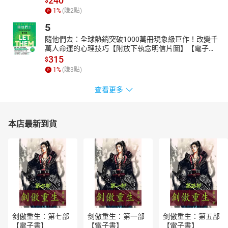
240
$
1
%
(賺
2
點)
5
隨他們去：全球熱銷突破1000萬冊現象級巨作！改變千
萬人命運的心理技巧【附放下執念明信片圖】【電子
書】
315
$
1
%
(賺
3
點)
查看更多
本店最新到貨
剑傲重生：第七部
剑傲重生：第一部
剑傲重生：第五部
【電子書】
【電子書】
【電子書】