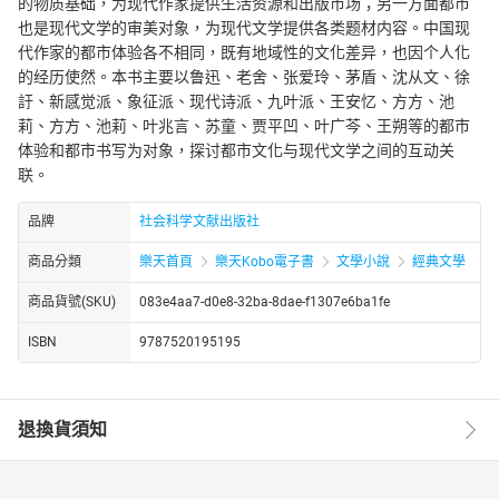
的物质基础，为现代作家提供生活资源和出版市场；另一方面都市
也是现代文学的审美对象，为现代文学提供各类题材内容。中国现
代作家的都市体验各不相同，既有地域性的文化差异，也因个人化
的经历使然。本书主要以鲁迅、老舍、张爱玲、茅盾、沈从文、徐
訏、新感觉派、象征派、现代诗派、九叶派、王安忆、方方、池
莉、方方、池莉、叶兆言、苏童、贾平凹、叶广芩、王朔等的都市
体验和都市书写为对象，探讨都市文化与现代文学之间的互动关
联。
品牌
社会科学文献出版社
商品分類
樂天首頁
樂天Kobo電子書
文學小說
經典文學
商品貨號(SKU)
083e4aa7-d0e8-32ba-8dae-f1307e6ba1fe
ISBN
9787520195195
退換貨須知