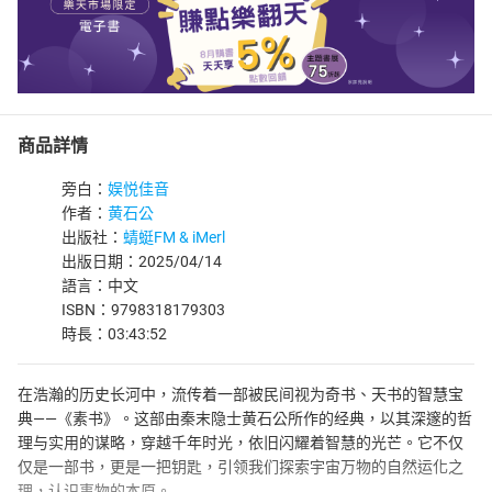
商品詳情
旁白：
娱悦佳音
作者：
黄石公
出版社：
蜻蜓FM & iMerl
出版日期：2025/04/14
語言：中文
ISBN：9798318179303
時長：03:43:52
在浩瀚的历史长河中，流传着一部被民间视为奇书、天书的智慧宝
典——《素书》。这部由秦末隐士黄石公所作的经典，以其深邃的哲
理与实用的谋略，穿越千年时光，依旧闪耀着智慧的光芒。它不仅
仅是一部书，更是一把钥匙，引领我们探索宇宙万物的自然运化之
理，认识事物的本原。