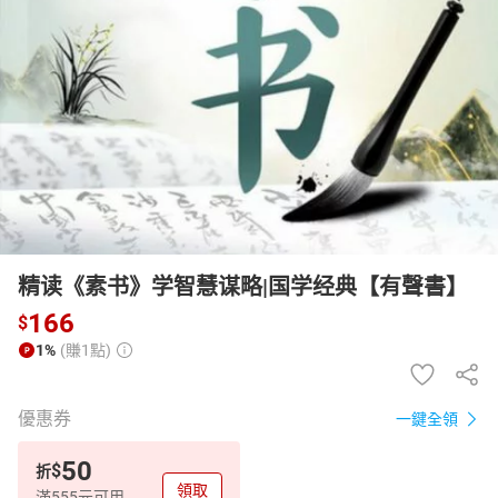
日本購物
電子/紙本書
HOT
精读《素书》学智慧谋略|国学经典【有聲書】
166
$
1%
(賺1點)
優惠券
一鍵全領
50
$
折
領取
滿555元可用