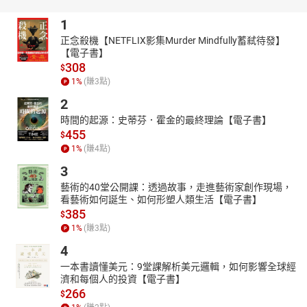
http://www.youtube.com/channel/UC2yhCURng4uUj_phEqZwKig/
1
正念殺機【NETFLIX影集Murder Mindfully蓄弒待發】
【電子書】
308
$
1
%
(賺
3
點)
2
時間的起源：史蒂芬．霍金的最終理論【電子書】
455
$
1
%
(賺
4
點)
3
藝術的40堂公開課：透過故事，走進藝術家創作現場，
看藝術如何誕生、如何形塑人類生活【電子書】
385
$
1
%
(賺
3
點)
4
一本書讀懂美元：9堂課解析美元邏輯，如何影響全球經
濟和每個人的投資【電子書】
266
$