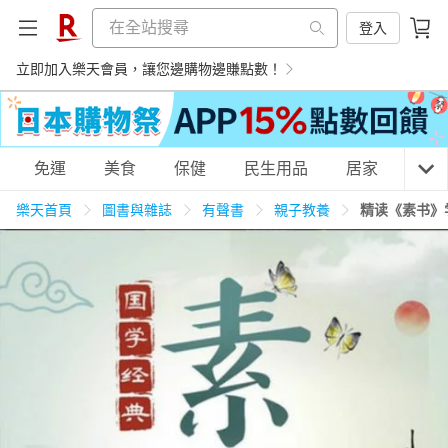
登入
立即加入樂天會員，讓您邊購物邊賺點數！
購物網分類
免運
美食
保健
民生用品
居家
3C
樂天首頁
圖書與雜誌
有聲書
親子教養
精读《素书》
天天免運
美食蛋糕
養生保健
民生用品
居家生活
3C家電
運動休閒
親子玩具
女裝
男裝
化妝保養
情趣用品