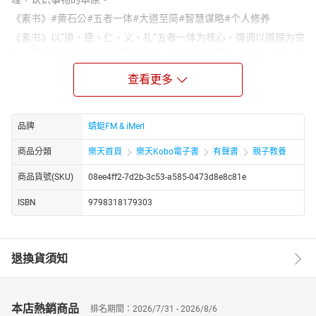
《素书》#黄石公#五者一体#大道至简#智慧谋略#个人修养
《素书》以“道、德、仁、义、礼”五者一体为核心，强调以道理为宗
旨，将这五者作为立身治国的根本。书中通过“原始、正道、求人之
志、本德宗道、遵义、安礼”六章，以简洁明了的语录体形式，阐述
查看更多
了修身正己、为人处世、领导谋略、治国安邦的四大思想体系。正
如其名“素”，寓意着朴素、简单，却蕴含着大道至简的深刻哲理。
传说中，黄石公三试张良，最终将此书授予这位智慧超群的谋士。
品牌
蜻蜓FM & iMerl
张良凭借《素书》中的智慧，辅佐刘邦成就霸业，定鼎江山，成就
了一段历史佳话。这不仅是《素书》智慧的见证，更是其经世致用
商品分類
樂天首頁
樂天Kobo電子書
有聲書
親子教養
之术的生动体现。
商品貨號(SKU)
08ee4ff2-7d2b-3c53-a585-0473d8e8c81e
然而，《素书》的精髓，远不止于这些具体的谋略与智慧。它更强
调个人的修养与顺应世事规律的重要性。正如书中所言，“德足以怀
ISBN
9798318179303
远”，“人之所行，有道则吉，无道则凶”。在世间立足，智慧与谋略
固然重要，但更为关键的是内心的修养与对道的遵循。
在这个信息爆炸的时代，我们或许听过无数道理，却依然感到迷
退換貨須知
茫。其实，朴素的真理往往就隐藏在这些古老的经典之中。一本薄
薄的《素书》，已经道出了许多关于人生的真谛。而珊珊老师对
《素书》的精读解析，正是为了帮助我们更好地领悟这些智慧，让
本店熱銷商品
排名期間：2026/7/31 - 2026/8/6
古老的经典在现代社会中焕发新的生机。