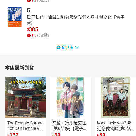
1
%
(賺
2
點)
5
扁平時代：演算法如何限縮我們的品味與文化【電子
書】
385
$
1
%
(賺
3
點)
查看更多
本店最新到貨
The Female Corone
前輩，請跟我交往
May I help you? 漸
r of Dali Temple Vo
(第6話)完【電子
近戀愛物語(第5話)
l.6【有聲書】
書】
【電子書】
132
39
39
$
$
$