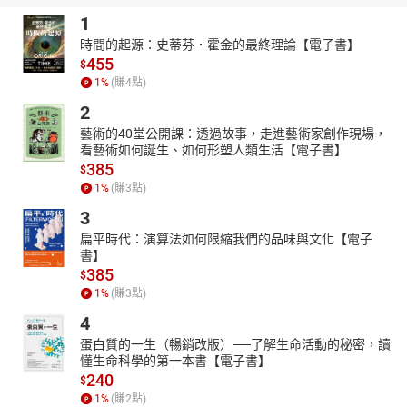
1
時間的起源：史蒂芬．霍金的最終理論【電子書】
455
$
1
%
(賺
4
點)
2
藝術的40堂公開課：透過故事，走進藝術家創作現場，
看藝術如何誕生、如何形塑人類生活【電子書】
385
$
1
%
(賺
3
點)
3
扁平時代：演算法如何限縮我們的品味與文化【電子
書】
385
$
1
%
(賺
3
點)
4
蛋白質的一生（暢銷改版）──了解生命活動的秘密，讀
懂生命科學的第一本書【電子書】
240
$
1
%
(賺
2
點)