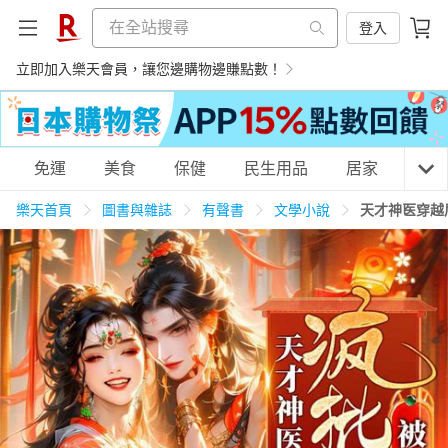
登入
立即加入樂天會員，讓您邊購物邊賺點數！
購物網分類
免運
美食
保健
民生用品
居家
3C
樂天首頁
圖書與雜誌
有聲書
文學小說
天才神医穿越
天天免運
美食蛋糕
養生保健
民生用品
居家生活
3C家電
運動休閒
親子玩具
女裝
男裝
化妝保養
情趣用品