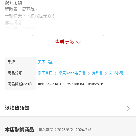
貌丑无颜？
解暗毒、复容貌，
一朝惊天下、绝代世无双！
罪名满身？
虐渣滓、得美誉，
步步巧谋划、朝朝美名扬！
查看更多
群敌环绕？
不说了，天才神医在此，
就问你这辈子生不生病吧？
某王爷：娘子，往这看，还有我。
品牌
天下书盟
顾清黎：呵，开篇结的仇，你给忘了？
商品分類
樂天首頁
樂天Kobo電子書
有聲書
文學小說
某王爷：我有罪，我对娘子用了武力压制，
要不让娘子你压制回来？
商品貨號(SKU)
08f0b672-6ff1-31c5-bafa-a4f1feac2676
退換貨須知
本店熱銷商品
排名期間：2026/8/2 - 2026/8/8