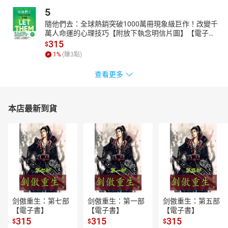
5
隨他們去：全球熱銷突破1000萬冊現象級巨作！改變千
萬人命運的心理技巧【附放下執念明信片圖】【電子
書】
315
$
1
%
(賺
3
點)
查看更多
本店最新到貨
剑傲重生：第七部
剑傲重生：第一部
剑傲重生：第五部
【電子書】
【電子書】
【電子書】
315
315
315
$
$
$