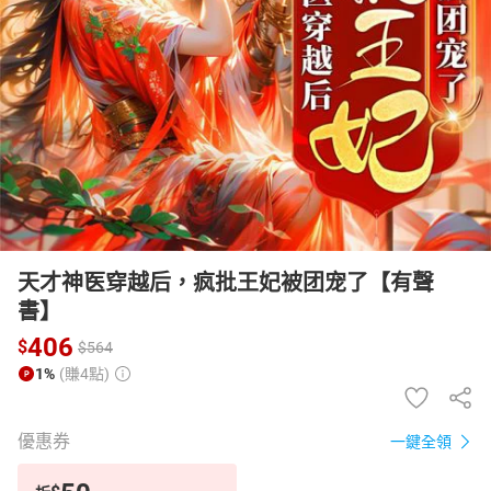
日本購物
電子/紙本書
HOT
天才神医穿越后，疯批王妃被团宠了【有聲
書】
406
$
$
564
1%
(賺4點)
優惠券
一鍵全領