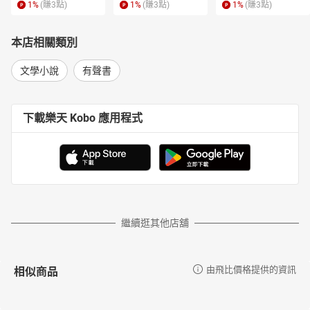
1
%
(賺
3
點)
1
%
(賺
3
點)
1
%
(賺
3
點)
本店相關類別
文學小說
有聲書
下載樂天 Kobo 應用程式
繼續逛其他店舖
相似商品
由飛比價格提供的資訊