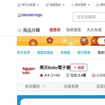
樂天生態圈
我要開店
網站導覽
購
優惠券
抽獎優惠
天天免運
商品分類
寫給
樂天首頁
圖書與雜誌
有聲書
親子教養
樂天Kobo電子書
追蹤
4.9
(2188)
追蹤
2.4萬
出貨
本店類別
店家首頁
店家