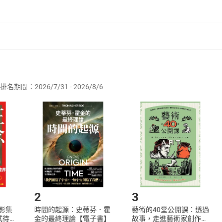
者保護法
第
19
條第
1
項後段
暨
通訊交易解除權合理例外情事適用
供即為完成之線上服務，經消費者事先同意始提供。」 之商品
排名期間：2026/7/31 - 2026/8/6
訂購本店鋪之商品即代表知悉本店鋪所銷售之商品為電子書，屬
取電子書，不得請求退貨退款。
品
放入
購物車
登入
帳號
欲取消訂單或辦理退貨時，請登入樂天市場，並於「我的訂單」
Shopping cart
Login
將依您的申請進行審核，待審核通過後將為您辦理退款事宜。
市場須以整筆訂單為單位進行取消/退貨，恕無法以單支商品取消
如何開始使用？
.選擇閱讀載具
Step2.
2
3
X影集
時間的起源：史蒂芬．霍
藝術的40堂公開課：透過
蓄弒待
金的最終理論【電子書】
故事，走進藝術家創作現