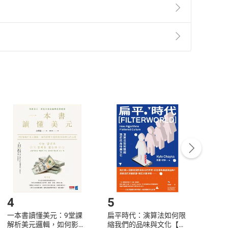
準則
第
2
條第
5
款之規定，「非以有形媒介提供之數位
，不適用消保法第
19
條第
1
項七日內無條件退貨之規
非以有形媒介提供之數位內容，消費者同意若訂購後
付款
方式
完成
訂單
中點選「瀏覽訂單明細」
>
「申請取消訂單
/
退
Payment
Complete
/退貨。
登入帳號，下載書籍後看書
4
5
6
一本書讀懂美元：9堂課
扁平時代：演算法如何限
本物
解析美元邏輯，如何影響
縮我們的品味與文化【電
說，