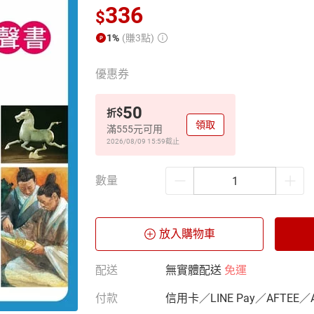
336
$
1%
(賺3點)
優惠券
50
$
折
領取
滿555元可用
2026/08/09 15:59
截止
數量
放入購物車
配送
無實體配送
免運
付款
信用卡／LINE Pay／AFTEE／