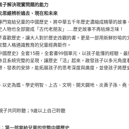
孩子解決現實問題的能力
元思維辨析過去、現在和未來
寫給兒童的中國歷史，將中華五千年歷史濃縮成精華的故事。
史人物也全部變成「古代老朋友」……歷史故事不再枯燥乏味！
歡歷史，讓大人對於歷史改觀的書。更是一部用新鮮妙喻的文
完整人格通識教育的兒童經典鉅作。
歷史》全套15冊，全套書99個單元，以孩子能懂的經驗、最
命且系統完整的呈現，讓歷史「活」起來。啟發孩子以多元角度
想、發表的安排，能拓展孩子的思考深度與廣度，並使孩子將歷
、以史為鑑、學史明智、上古、文明、開天闢地、炎黃子孫、堯
歲親子共同聆聽；9歲以上自己聆聽
劇：第一部寫給兒童的完整中國歷史