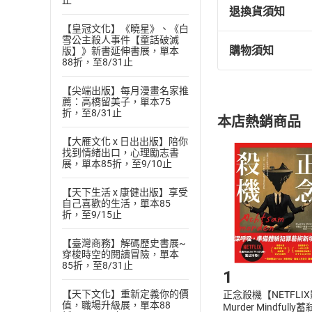
止
退換貨須知
【皇冠文化】《曉星》、《白
雪公主殺人事件【童話破滅
購物須知
版】》新書延伸書展，單本
退換貨規定：
88折，至8/31止
(
一
)
依
消費
【尖端出版】每月漫畫名家推
內容或一經提
薦：高橋留美子，單本75
購書須知
定。
折，至8/31止
本店熱銷商品
(
二
)
消費者
【大雁文化 x 日出出版】陪你
且已下載
/
存
挑選
商
找到情緒出口，心理勵志書
退貨方式：您
展，單本85折，至9/10止
Choose
貨」，本店鋪
【天下生活 x 康健出版】享受
請注意，樂天
自己喜歡的生活，單本85
購書後，
折，至9/15止
【臺灣商務】解碼歷史書展~
Step1
穿梭時空的閱讀冒險，單本
85折，至8/31止
1
【天下文化】重新定義你的價
正念殺機【NETFLI
值，職場升級展，單本88
Murder Mindfully