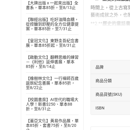
【大牌出版 x 一起來出版】全
時間上，從上古寫
書系，單本85折，至8/13止
藝術成就之外，也
【聯經出版】吃好油降血糖，
**2.**
歷史的童話
從控醣到舒壓的全方位健康提
案，單本85折，至7/31止
出於孩子生活經驗
**3.**
歷史的頭腦
【皇冠文化】東野圭吾紀念書
展，單本85折起，至8/31止
每篇故事的結尾，
【啟動文化】翻轉思維的練習
**4.**
歷史的入門
－《利他》延伸書展，單本
小學社會科讀的是
85折，至8/14止
品牌
奠定讀歷史的基本
【橡樹林文化】一行禪師百歲
商品分類
誕辰紀念書展，單本85折，
至8/22止
商品貨號(SKU)
【校園書房】AI世代的職場大
人學！新書$250、單本88
ISBN
折，至8/31止
【蓋亞文化】黃易作品展，單
本85折、套書75折，至8/20