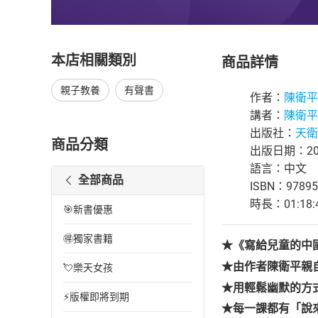
本店相關類別
商品詳情
親子教養
有聲書
作者：
陳衛平
講者：
陳衛平
出版社：
天衛
商品分類
出版日期：202
語言：中文
全部商品
ISBN：97895
時長：01:18:
🎯新書優惠
🉐獨家書籍
★《寫給兒童的中
★由作者陳衛平親
💘樂天女孩
★用輕鬆幽默的方
⚡版權即將到期
★每一課都有「說