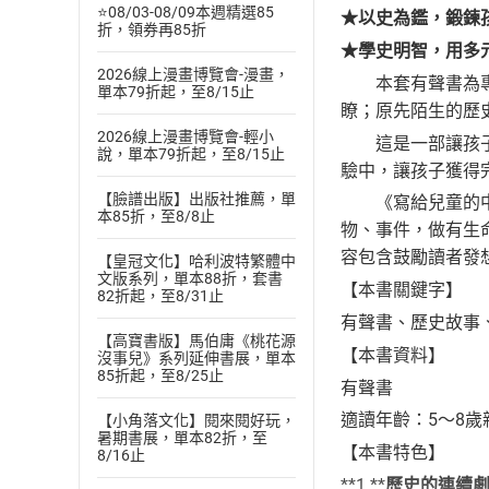
⭐08/03-08/09本週精選85
★以史為鑑，鍛鍊
折，領券再85折
★學史明智，用多
2026線上漫畫博覽會-漫畫，
本套有聲書為專門
單本79折起，至8/15止
瞭；原先陌生的歷
2026線上漫畫博覽會-輕小
這是一部讓孩子喜
說，單本79折起，至8/15止
驗中，讓孩子獲得
【臉譜出版】出版社推薦，單
《寫給兒童的中國
本85折，至8/8止
物、事件，做有生
容包含鼓勵讀者發
【皇冠文化】哈利波特繁體中
文版系列，單本88折，套書
【本書關鍵字】
82折起，至8/31止
有聲書、歷史故事
【高寶書版】馬伯庸《桃花源
【本書資料】
沒事兒》系列延伸書展，單本
85折起，至8/25止
有聲書
適讀年齡：5～8
【小角落文化】閱來閱好玩，
暑期書展，單本82折，至
【本書特色】
8/16止
**1.**
歷史的連續