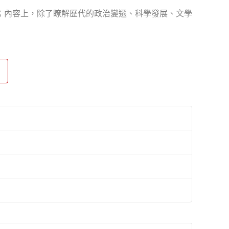
；內容上，除了瞭解歷代的政治變遷、科學發展、文學
像童話般活潑有趣。
驗相關的問題，訓練孩子多元化的思考能力。
使孩子失去對於歷史的興趣，這套書先讓孩子在趣味中
死背的苦惱。