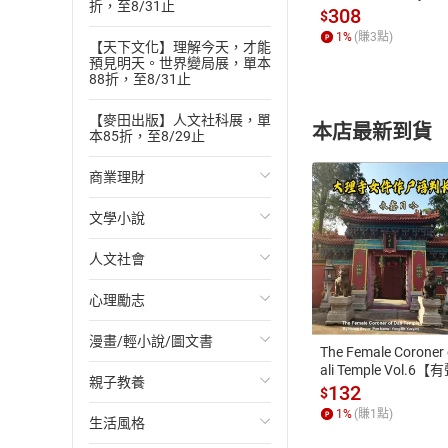
折，至8/31止
發】【電子書】
308
$
1
%
(賺
3
點)
【天下文化】理解今天，才能
預見明天。世界變局展，單本
88折，至8/31止
【麥田出版】人文社科展，單
本店最新到貨
本85折，至8/29止
商業理財
文學小說
投資理財
人文社會
經濟/趨勢
歐美文學
付款方
心理勵志
財務/金融
日本文學
國際關係
ATM轉帳、信用卡
漫畫/輕小說/圖文書
管理/領導
韓國文學
政治
心靈成長/情緒
The Female Coroner 
ali Temple Vol.6【
親子教養
職場工作術
華文文學
社會科學
人際關係
輕小說
書】
132
$
1
%
(賺
1
點)
生活風格
成功法
經典文學
台灣/中國歷史
兩性關係
奇幻/科幻
教育現場