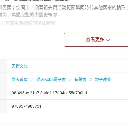
到民國；空間上，涵蓋祖先們活動範圍與同時代其他國家的情形
獲得了具體完整的中國史輪廓。
書：充滿生活妙喻的兒童讀物
的新鮮妙喻，使這套書的文字異於您看過的任何歷史書，讀來就
查看更多
體操：訓練比較、分析、判斷的能力
特別設計「說來聽聽」延伸思考專欄，提出或反問與現代生活經
書：最好的課外輔助教材
片斷的歷史，國中以後馬上接觸到繁雜的正史，死背的壓力往往
天衛文化
觀念，以後又能與教科書印證對照，使孩子輕鬆念好歷史不需要
樂天首頁
樂天Kobo電子書
有聲書
親子教養
08f496bc-21a7-3a6c-b17f-04cd55a700bd
9789574905751