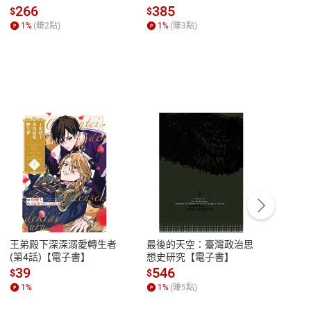
全球經濟和每個人的投資
子書】
來】
266
385
28
$
$
$
【電子書】
1
%
(賺
2
點)
1
%
(賺
3
點)
1
%
客服資訊
豫期
服務時間：週一到週五 10:00-12:00、
易解
13:00-17:00 (國定假日及例假日休息)
王弟殿下深深溺愛轉生者
最後的天空：臺灣政治思
鬼島
品性
客服電話：0080-1857077
(第4話)【電子書】
想史研究【電子書】
小事
請參
客服信箱：
聯絡店家
39
546
33
$
$
$
1
%
1
%
(賺
5
點)
1
%