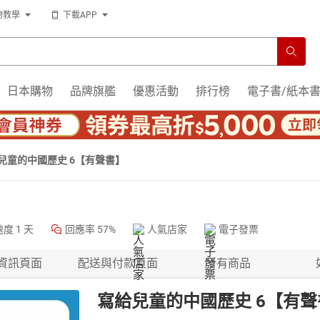
物教學
下載APP
日本購物
品牌旗艦
優惠活動
排行榜
電子書/紙本
兒童的中國歷史 6【有聲書】
速度
1 天
回應率
57%
人氣店家
電子發票
資訊頁面
配送與付款頁面
所有商品
寫給兒童的中國歷史 6【有聲