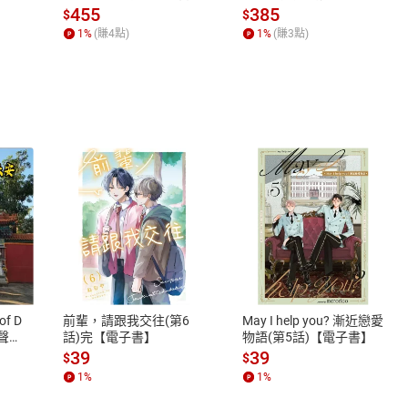
場，看藝術如何誕生、如
455
385
$
$
何形塑人類生活【電子
1
%
(賺
4
點)
1
%
(賺
3
點)
書】
式
退換貨規範
、LINE PAY、AFTEE
本店是否提供消費者保護法七日猶
之權利，遽消費者保護法及通訊交
of D
前輩，請跟我交往(第6
May I help you? 漸近戀愛
除權合理例外情事適用準則，依商
有聲
話)完【電子書】
物語(第5話)【電子書】
質各有不同規定。詳細退換貨說明
39
39
$
$
照各商品說明。
1
%
1
%
詳細說明