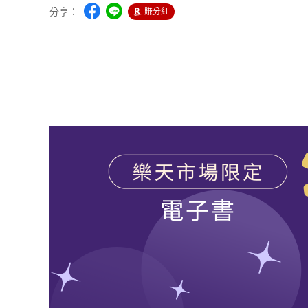
分享：
賺分紅