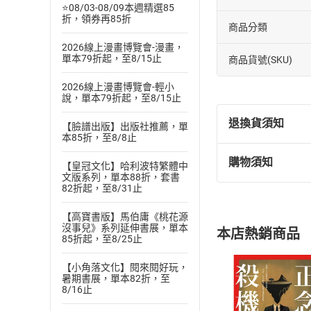
⭐08/03-08/09本週精選85
折，領券再85折
商品分類
2026線上漫畫博覽會-漫畫，
單本79折起，至8/15止
商品貨號(SKU)
2026線上漫畫博覽會-輕小
說，單本79折起，至8/15止
退換貨須知
【臉譜出版】出版社推薦，單
本85折，至8/8止
購物須知
【皇冠文化】哈利波特繁體中
退換貨規定：
文版系列，單本88折，套書
(
一
)
依
消費
82折起，至8/31止
內容或一經提
購書須知
【高寶書版】馬伯庸《桃花源
定。
沒事兒》系列延伸書展，單本
本店熱銷商品
(
二
)
消費者
85折起，至8/25止
且已下載
/
存
挑選
商
【小角落文化】閱來閱好玩，
退貨方式：您
暑期書展，單本82折，至
Choose
8/16止
貨」，本店鋪
請注意，樂天