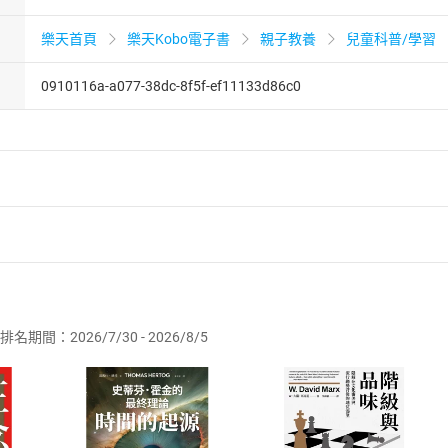
樂天首頁
樂天Kobo電子書
親子教養
兒童科普/學習
0910116a-a077-38dc-8f5f-ef11133d86c0
者保護法
第
19
條第
1
項後段
暨
通訊交易解除權合理例外情事適用
供即為完成之線上服務，經消費者事先同意始提供。」 之商品
排名期間：2026/7/30 - 2026/8/5
訂購本店鋪之商品即代表知悉本店鋪所銷售之商品為電子書，屬
取電子書，不得請求退貨退款。
品
放入
購物車
登入
帳號
欲取消訂單或辦理退貨時，請登入樂天市場，並於「我的訂單」
Shopping cart
Login
將依您的申請進行審核，待審核通過後將為您辦理退款事宜。
市場須以整筆訂單為單位進行取消/退貨，恕無法以單支商品取消