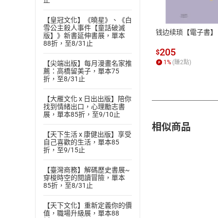
止
ATM轉帳、信用卡
【皇冠文化】《曉星》、《白
雪公主殺人事件【童話破滅
钱边续琐【電子書】
版】》新書延伸書展，單本
88折，至8/31止
205
$
1
%
(賺
2
點)
【尖端出版】每月漫畫名家推
薦：高橋留美子，單本75
折，至8/31止
【大雁文化 x 日出出版】陪你
找到情緒出口，心理勵志書
展，單本85折，至9/10止
相似商品
【天下生活 x 康健出版】享受
自己喜歡的生活，單本85
折，至9/15止
【臺灣商務】解碼歷史書展~
穿梭時空的閱讀冒險，單本
85折，至8/31止
【天下文化】重新定義你的價
值，職場升級展，單本88