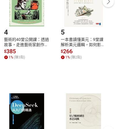
登入帳號，下載書籍後看書
4
5
6
藝術的40堂公開課：透過
一本書讀懂美元：9堂課
本物
故事，走進藝術家創作現
解析美元邏輯，如何影響
說，
場，看藝術如何誕生、如
全球經濟和每個人的投資
來】
385
266
28
$
$
$
何形塑人類生活【電子
【電子書】
1
%
(賺
3
點)
1
%
(賺
2
點)
1
%
書】
客服資訊