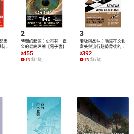
如何開始使用？
.選擇閱讀載具
Step2.
2
3
X影集
時間的起源：史蒂芬．霍
階級與品味：隱藏在文化
蓄弒待
金的最終理論【電子書】
審美與流行趨勢背後的地
位渴望【電子書】
455
392
$
$
1
%
(賺
4
點)
1
%
(賺
3
點)
式
退換貨規範