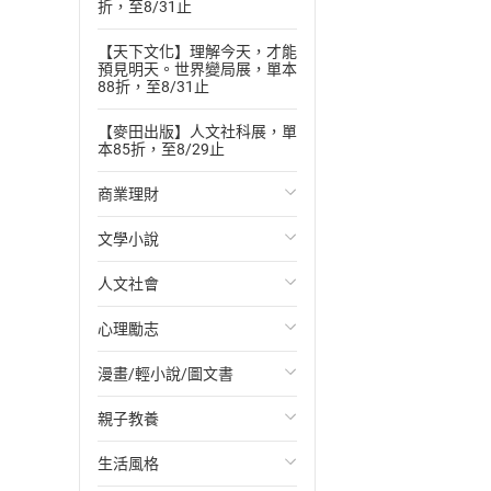
折，至8/31止
【天下文化】理解今天，才能
預見明天。世界變局展，單本
88折，至8/31止
【麥田出版】人文社科展，單
本85折，至8/29止
商業理財
文學小說
投資理財
人文社會
經濟/趨勢
歐美文學
心理勵志
財務/金融
日本文學
國際關係
漫畫/輕小說/圖文書
管理/領導
韓國文學
政治
心靈成長/情緒
親子教養
職場工作術
華文文學
社會科學
人際關係
輕小說
生活風格
成功法
經典文學
台灣/中國歷史
兩性關係
奇幻/科幻
教育現場