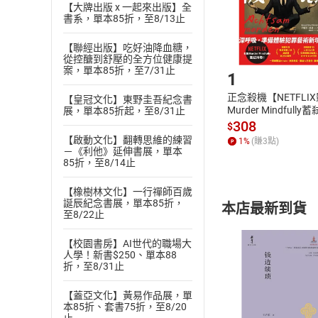
【大牌出版 x 一起來出版】全
購書後，
書系，單本85折，至8/13止
【聯經出版】吃好油降血糖，
Step1
從控醣到舒壓的全方位健康提
案，單本85折，至7/31止
1
正念殺機【NETFLI
【皇冠文化】東野圭吾紀念書
Murder Mindfully
展，單本85折起，至8/31止
發】【電子書】
308
$
【啟動文化】翻轉思維的練習
1
%
(賺
3
點)
－《利他》延伸書展，單本
85折，至8/14止
【橡樹林文化】一行禪師百歲
誕辰紀念書展，單本85折，
本店最新到貨
至8/22止
【校園書房】AI世代的職場大
人學！新書$250、單本88
折，至8/31止
【蓋亞文化】黃易作品展，單
付款方
本85折、套書75折，至8/20