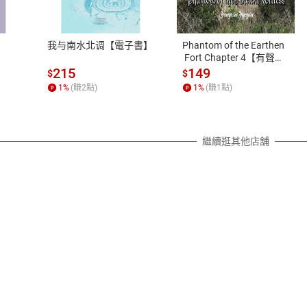
、LINE PAY、AFTEE
本店是否提供消費者保護法七日猶
之權利，遽消費者保護法及通訊交
我与南水北调【電子書】
Phantom of the Earthen
除權合理例外情事適用準則，依商
 Fort Chapter 4【有聲
書】
質各有不同規定。詳細退換貨說明
215
149
$
$
照各商品說明。
1
%
(賺
2
點)
1
%
(賺
1
點)
詳細說明
繼續逛其他店舖