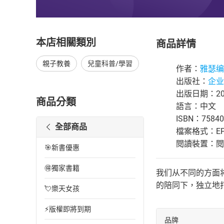
本店相關類別
商品詳情
親子教養
兒童科普/學習
作者：
雅瑟编
出版社：
企业
出版日期：201
商品分類
語言：中文
ISBN：75840
全部商品
檔案格式：EP
閱讀裝置：閱讀器
🎯新書優惠
🉐獨家書籍
我们从不同的方面
的陪同下，独立地
💘樂天女孩
⚡版權即將到期
品牌