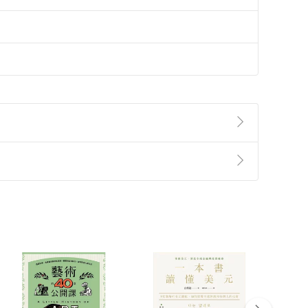
準則
第
2
條第
5
款之規定，「非以有形媒介提供之數位
，不適用消保法第
19
條第
1
項七日內無條件退貨之規
非以有形媒介提供之數位內容，消費者同意若訂購後
付款
方式
完成
訂單
中點選「瀏覽訂單明細」
>
「申請取消訂單
/
退
Payment
Complete
/退貨。