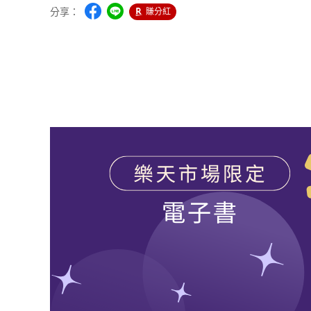
分享：
賺分紅