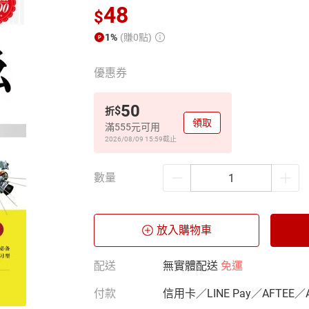
48
$
1%
(賺0點)
優惠券
50
$
折
領取
滿555元可用
2026/08/09 15:59
截止
數量
放入購物車
配送
無實體配送
免運
付款
信用卡／LINE Pay／AFTEE／