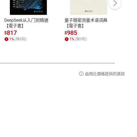
豫期
服務時間：週一到週五 10:00-12:00、
易解
13:00-17:00 (國定假日及例假日休息)
DeepSeek从入门到精通
量子精密测量术语词典
新西
品性
客服電話：0080-1857077
【電子書】
【電子書】
计研
請參
客服信箱：
聯絡店家
817
985
98
$
$
$
1
%
(賺
8
點)
1
%
(賺
9
點)
1
%
由飛比價格提供的資訊