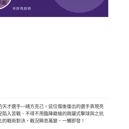
的天才選手―緒方克己。這位傷後復出的選手表現亮
兒陷入苦戰、不得不用臨陣磨槍的跳躍式擊球與之抗
化的戰術對決，戰況瞬息萬變、一觸即發！