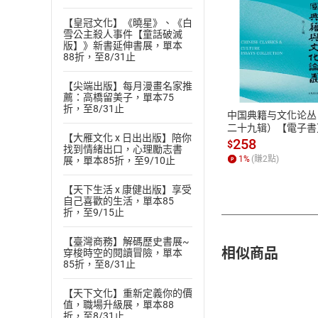
【皇冠文化】《曉星》、《白
雪公主殺人事件【童話破滅
版】》新書延伸書展，單本
付款方
88折，至8/31止
【尖端出版】每月漫畫名家推
ATM轉帳、信用卡
薦：高橋留美子，單本75
折，至8/31止
中国典籍与文化论丛
二十九辑）【電子書
【大雁文化 x 日出出版】陪你
258
$
找到情緒出口，心理勵志書
1
%
(賺
2
點)
展，單本85折，至9/10止
【天下生活 x 康健出版】享受
自己喜歡的生活，單本85
折，至9/15止
【臺灣商務】解碼歷史書展~
相似商品
穿梭時空的閱讀冒險，單本
85折，至8/31止
【天下文化】重新定義你的價
值，職場升級展，單本88
折，至8/31止