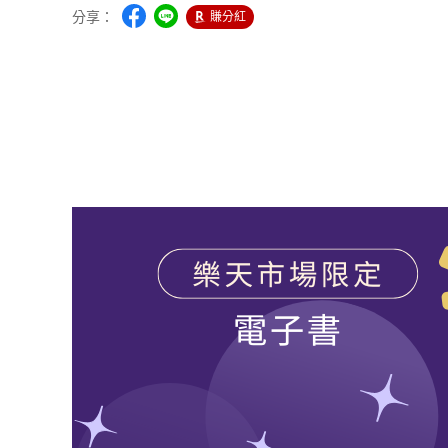
分享：
賺分紅