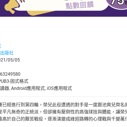
光
出版社
1/05/05
63249580
UB3-固式格式
, Android應用程式, iOS應用程式
賽已經進行到第四輪，榮兒此役遭遇的對手是一度跟池爽兒齊名
是平凡無奇的正統派，但卻擁有壓倒性的高強球技與體能，讓榮
遠高於自己的艱苦戰役，逐漸演變成峰迴路轉的心理戰與千變萬