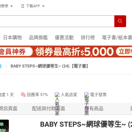
物教學
下載APP
日本購物
品牌旗艦
優惠活動
排行榜
電子書/紙本
BABY STEPS~網球優等生~ (24)【電子書】
書
速度
1 天
回應率
57%
人氣店家
電子發票
資訊頁面
配送與付款頁面
所有商品
BABY STEPS~網球優等生~ 