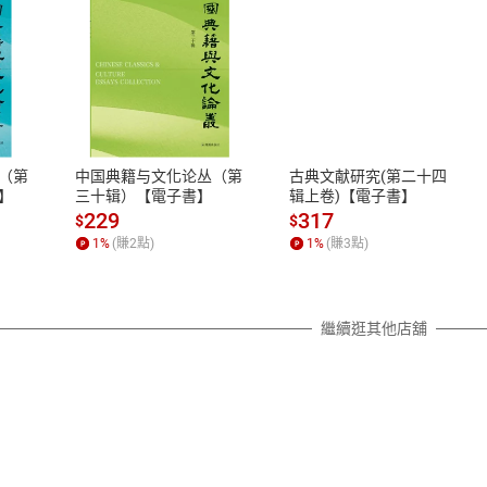
式
退換貨規範
、LINE PAY、AFTEE
本店是否提供消費者保護法七日猶
之權利，遽消費者保護法及通訊交
（第
中国典籍与文化论丛（第
古典文献研究(第二十四
除權合理例外情事適用準則，依商
】
三十辑）【電子書】
辑上卷)【電子書】
質各有不同規定。詳細退換貨說明
229
317
$
$
照各商品說明。
1
%
(賺
2
點)
1
%
(賺
3
點)
詳細說明
繼續逛其他店舖