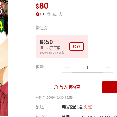
80
$
1%
(賺0點)
優惠券
50
$
折
領取
滿555元可用
2026/08/09 15:59
截止
數量
放入購物車
販售至 2099/12/30 15:59
配送
無實體配送
免運