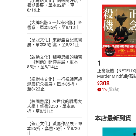
【小角落文化】閱來閱好玩，
且已下載
/
存
暑期書展，單本82折，至
挑選
商
8/16止
退貨方式：您
Choose
貨」，本店鋪
【大牌出版 x 一起來出版】全
書系，單本85折，至8/13止
請注意，樂天
購書後，
【皇冠文化】東野圭吾紀念書
展，單本85折起，至8/31止
Step1
【啟動文化】翻轉思維的練習
1
－《利他》延伸書展，單本
85折，至8/14止
正念殺機【NETFLI
Murder Mindfully
【橡樹林文化】一行禪師百歲
發】【電子書】
308
$
誕辰紀念書展，單本85折，
至8/22止
1
%
(賺
3
點)
【校園書房】AI世代的職場大
人學！新書$250、單本88
折，至8/31止
本店最新到貨
【蓋亞文化】黃易作品展，單
本85折、套書75折，至8/20
止