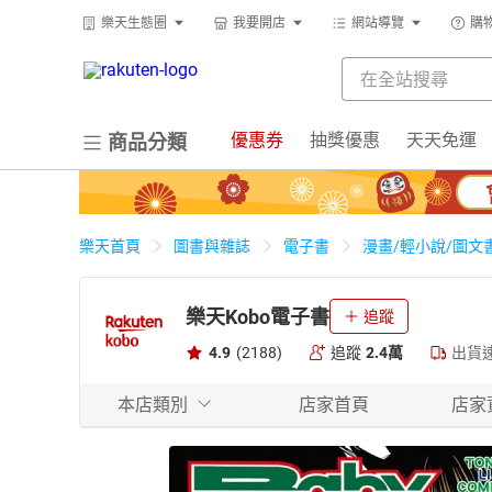
樂天生態圈
我要開店
網站導覽
購
優惠券
抽獎優惠
天天免運
商品分類
樂天首頁
圖書與雜誌
電子書
漫畫/輕小說/圖文
樂天Kobo電子書
追蹤
4.9
(2188)
追蹤
2.4萬
出貨
本店類別
店家首頁
店家