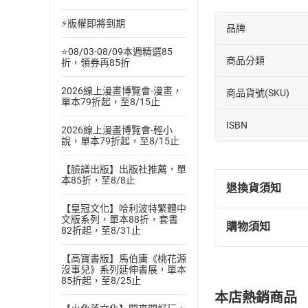
⚡版權即將到期
品牌
⭐08/03-08/09本週精選85
商品分類
折，領券再85折
2026線上漫畫博覽會-漫畫，
商品貨號(SKU)
單本79折起，至8/15止
ISBN
2026線上漫畫博覽會-輕小
說，單本79折起，至8/15止
【臉譜出版】出版社推薦，單
本85折，至8/8止
退換貨須知
【皇冠文化】哈利波特繁體中
文版系列，單本88折，套書
購物須知
82折起，至8/31止
退換貨規定：
(
一
)
依
消費
【高寶書版】馬伯庸《桃花源
內容或一經提
沒事兒》系列延伸書展，單本
購書須知
85折起，至8/25止
定。
本店熱銷商品
(
二
)
消費者