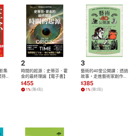
取電子書，不得請求退貨退款。
品
放入
購物車
登入
帳號
欲取消訂單或辦理退貨時，請登入樂天市場，並於「我的訂單」
Shopping cart
Login
將依您的申請進行審核，待審核通過後將為您辦理退款事宜。
市場須以整筆訂單為單位進行取消/退貨，恕無法以單支商品取消
如何開始使用？
.選擇閱讀載具
Step2.
2
3
X影集
時間的起源：史蒂芬．霍
藝術的40堂公開課：透過
蓄弒待
金的最終理論【電子書】
故事，走進藝術家創作現
場，看藝術如何誕生、如
455
385
$
$
何形塑人類生活【電子
1
%
(賺
4
點)
1
%
(賺
3
點)
書】