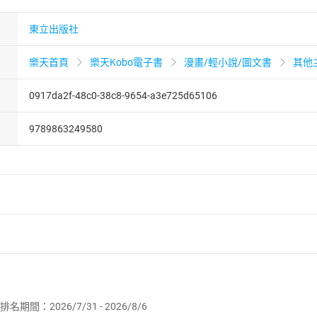
東立出版社
樂天首頁
樂天Kobo電子書
漫畫/輕小說/圖文書
其他
0917da2f-48c0-38c8-9654-a3e725d65106
9789863249580
者保護法
第
19
條第
1
項後段
暨
通訊交易解除權合理例外情事適用
供即為完成之線上服務，經消費者事先同意始提供。」 之商品
排名期間：2026/7/31 - 2026/8/6
訂購本店鋪之商品即代表知悉本店鋪所銷售之商品為電子書，屬