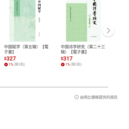
客服資訊
豫期
服務時間：週一到週五 10:00-12:00、
易解
13:00-17:00 (國定假日及例假日休息)
中国赋学（第五辑）【電
中国诗学研究（第二十三
中国
品性
客服電話：0080-1857077
子書】
辑）【電子書】
二十
請參
客服信箱：
聯絡店家
327
317
28
$
$
$
1
%
(賺
3
點)
1
%
(賺
3
點)
1
%
由飛比價格提供的資訊