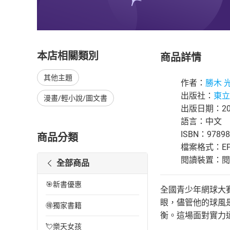
本店相關類別
商品詳情
其他主題
作者：
勝木 
出版社：
東立
漫畫/輕小說/圖文書
出版日期：202
語言：中文
ISBN：97898
商品分類
檔案格式：EP
閱讀裝置：閱讀器
全部商品
🎯新書優惠
全國青少年網球大
眼，儘管他的球風
🉐獨家書籍
衡。這場面對實力
💘樂天女孩