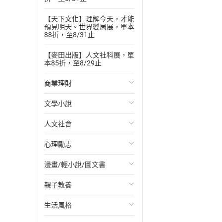
【天下文化】理解今天，才能
預見明天。世界變局展，單本
88折，至8/31止
【麥田出版】人文社科展，單
本85折，至8/29止
商業理財
文學小說
投資理財
人文社會
經濟/趨勢
歐美文學
心理勵志
財務/金融
日本文學
國際關係
漫畫/輕小說/圖文書
管理/領導
韓國文學
政治
心靈成長/情緒
親子教養
職場工作術
華文文學
社會科學
人際關係
輕小說
生活風格
成功法
經典文學
台灣/中國歷史
兩性關係
奇幻/科幻
教育現場