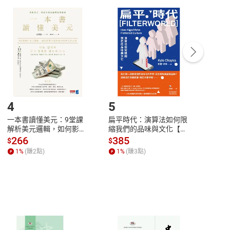
付款
方式
完成
訂單
中點選「瀏覽訂單明細」
>
「申請取消訂單
/
退
Payment
Complete
/退貨。
登入帳號，下載書籍後看書
4
5
6
一本書讀懂美元：9堂課
扁平時代：演算法如何限
本物
解析美元邏輯，如何影響
縮我們的品味與文化【電
說，
全球經濟和每個人的投資
子書】
來】
266
385
28
$
$
$
【電子書】
1
%
(賺
2
點)
1
%
(賺
3
點)
1
%