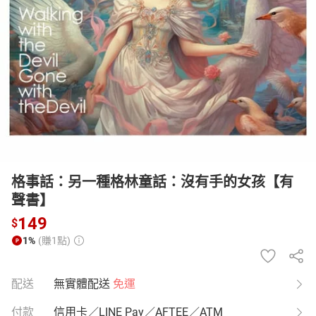
日本購物
電子/紙本書
HOT
格事話：另一種格林童話：沒有手的女孩【有
聲書】
149
$
1%
(賺1點)
配送
無實體配送
免運
付款
信用卡／LINE Pay／AFTEE／ATM