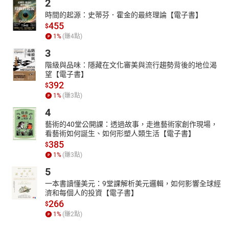
2
展遲緩兒童的學習與醫療資源、扶助經濟弱勢學童的教育與文化傳
時間的起源：史蒂芬．霍金的最終理論【電子書】
承。
455
$
關於財團法人臺北市志玲姊姊慈善基金會
1
%
(賺
4
點)
志玲姊姊慈善基金會從2011年成立至今，持續關懷弱勢兒童教育與
3
兒童醫療計畫、女性議題倡導、災害救濟與急難救助等項目，累積
階級與品味：隱藏在文化審美與流行趨勢背後的地位渴
資助的大小朋友已超過十萬人次受益，並獲得臺北市社會局頒發社
望【電子書】
福單位優等獎狀，捐助成果有目共睹。往後將持續協助發展遲緩兒
392
$
童的早期療育學習經費及醫療設備、支持弱勢地區學童的學習圓夢
1
%
(賺
3
點)
計畫、認養原住民兒童舞樂文化傳習計畫、提供獨居長者生活物資
4
關懷。
藝術的40堂公開課：透過故事，走進藝術家創作現場，
葛萊美獎得主蕭青陽 親自操刀設計
看藝術如何誕生、如何形塑人類生活【電子書】
在時光的隧道中，設計師蕭青陽團隊以科技AI為筆，將古老的童話
385
$
與傳說重新編織。如奇幻的繪畫，他勾勒出格林兄弟兩百年前所收
1
%
(賺
3
點)
藏流傳於歐洲的怪奇民間故事，編碼繪出的圖像讓故事在虛實之間
5
交織。古老的影子運用AI撰寫與重現故事的靈魂重生。彷彿穿越了
一本書讀懂美元：9堂課解析美元邏輯，如何影響全球經
時空，讓我們在現代科技的迷霧中重新發現了逝去的童年夢境。
濟和每個人的投資【電子書】
《格事話－另一種格林童話》數位專輯封面與實體專輯設計
266
$
蕭青陽
1
%
(賺
2
點)
設計超過上千張唱片封套，合作歌手包括宋祖英、周杰倫、五月