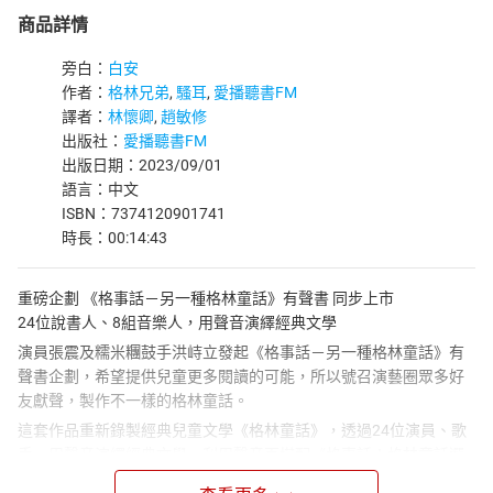
商品詳情
旁白：
白安
作者：
格林兄弟
,
騷耳
,
愛播聽書FM
譯者：
林懷卿
,
趙敏修
出版社：
愛播聽書FM
出版日期：2023/09/01
語言：中文
ISBN：7374120901741
時長：00:14:43
重磅企劃 《格事話－另一種格林童話》有聲書 同步上市
24位說書人、8組音樂人，用聲音演繹經典文學
演員張震及糯米糰鼓手洪峙立發起《格事話－另一種格林童話》有
聲書企劃，希望提供兒童更多閱讀的可能，所以號召演藝圈眾多好
友獻聲，製作不一樣的格林童話。
這套作品重新錄製經典兒童文學《格林童話》，透過24位演員、歌
手，用聲音演繹經典文學，利用聲音再搭配《格事話：格林童話選
集》文字，創造更多想像空間，不僅培養孩子們美好的品格，並探