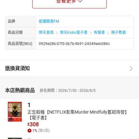
查看更多
索閱讀的無限可能。
有聲書同步架構出8大主題，分別為「無奇不有」、「聰明點子」、
「夢幻綺情」、「寓言宿命」、「善有善報」、「說到做到」、
品牌
愛播聽書FM
「天真無敵」、「惡魔同行」，內含72個故事，並邀請8組音樂人，
針對不同主題、個別故事內容，創作每一首故事的專屬配樂，讓親
商品分類
樂天首頁
樂天Kobo電子書
有聲書
親子教養
子共讀的時光，不僅透過閱讀培養孩童的品格與對人性、是非價值
商品貨號(SKU)
0929e286-07f3-3b7b-9b91-24349edc086c
觀的理解，更希望透過音樂的陶冶，提供另一種素養發展的伴讀旅
程。
24位演員、歌手 擔任說書人齊獻聲（按照姓氏筆劃排序）
蘇慧倫、魏如萱、鳳小岳、猴子飛行員王湯尼、張榕容、張孝全、
退換貨須知
張震、張翰、張鈞甯、張震嶽、張國璽、陳柏霖、陳以文、許茹
芸、桂綸鎂、徐若瑄、馬念先、柯佳嬿、林志玲、艾怡良、白安、
五月天石頭、五月天瑪莎、王若琳
本店熱銷商品
排名期間：2026/7/30 - 2026/8/5
8組音樂人 特製每篇故事的專屬樂章（按照姓氏筆劃排序）
Cheer(謝青翰）、LEO37+SOSS、SKARAOKE、何灝、陳穎達、許
1
志遠（Point HSU）、賴文軒、盪在空中
正念殺機【NETFLIX影集Murder Mindfully蓄弒待發】
【電子書】
公益合作
308
騷耳出品的《格事話》有聲書本著公益慈善、回饋社會之初心，將
$
1
%
(賺
3
點)
有聲書部分收益投入財團法人臺北市志玲姊姊慈善基金會的「遲緩
兒童早期療育計畫」以及「偏鄉兒少學習圓夢計畫」，支持0-6 歲發