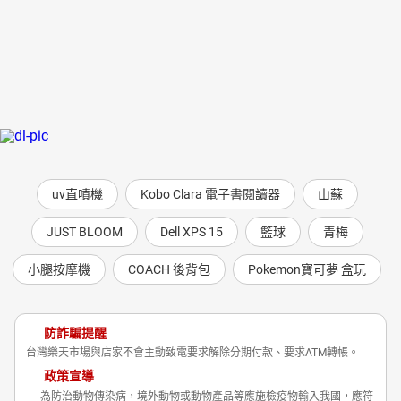
uv直噴機
Kobo Clara 電子書閱讀器
山蘇
JUST BLOOM
Dell XPS 15
籃球
青梅
小腿按摩機
COACH 後背包
Pokemon寶可夢 盒玩
防詐騙提醒
台灣樂天市場與店家不會主動致電要求解除分期付款、要求ATM轉帳。
政策宣導
為防治動物傳染病，境外動物或動物產品等應施檢疫物輸入我國，應符