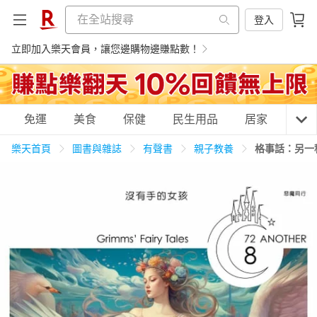
登入
立即加入樂天會員，讓您邊購物邊賺點數！
購物網分類
免運
美食
保健
民生用品
居家
3C
樂天首頁
圖書與雜誌
有聲書
親子教養
格事話：另一
天天免運
美食蛋糕
養生保健
民生用品
居家生活
3C家電
運動休閒
親子玩具
女裝
男裝
化妝保養
情趣用品