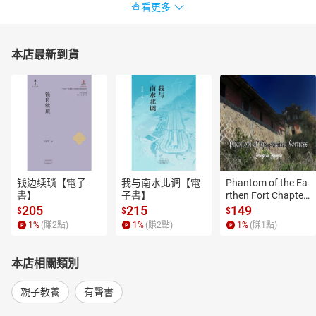
天、江蕙、陳綺貞、許崴、韓庚等。現任美國葛萊美獎、全美獨立
查看更多
音樂奬（Independent Music Awards）及日本Unknown Asia評審。
2023年，與女兒蕭君恬攜手操刀的《淡蘭古道三部曲》原聲帶專輯
《Beginningless Beginning》獲得美國第65屆葛萊美獎「最佳唱片
本店最新到貨
包裝設計獎」。
章節：
沒有手的女孩：白安
钱边续琐【電子
我与南水北调【電
Phantom of the Ea
書】
子書】
rthen Fort Chapter
 4【有聲書】
205
215
149
$
$
$
1
%
(賺
2
點)
1
%
(賺
2
點)
1
%
(賺
1
點)
本店相關類別
親子教養
有聲書