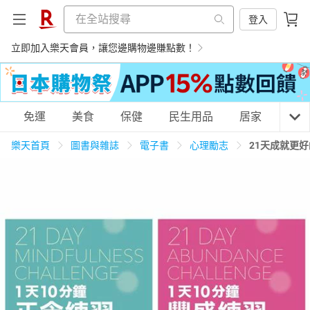
登入
立即加入樂天會員，讓您邊購物邊賺點數！
購物網分類
免運
美食
保健
民生用品
居家
3C
樂天首頁
圖書與雜誌
電子書
心理勵志
21天成就更
天天免運
美食蛋糕
養生保健
民生用品
居家生活
3C家電
運動休閒
親子玩具
女裝
男裝
化妝保養
情趣用品