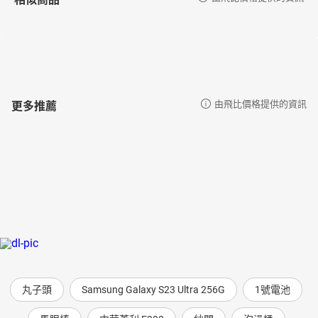
．善意付出：有意識地付出金錢、時間或能力，感受交換中的流動
與能量
．允許接受：練習說出「謝謝，我收下」，讓自己成為願意承接好
事的容器
很多時候，我們不是缺少資源，而是活在「不夠好」的信念裡。
更多推薦
由飛比價格提供的資訊
豐盛從來不是量的問題，而是你是否願意相信：你值得。
這本書不是教你「追求更多」，而是幫你打開感受與吸引的開關。
你會發現，豐盛不是來自改變環境，而是改變你與世界的互動方
式。
透過50個具體練習，讓你每天更靠近喜歡的自己，也更容易與好事
相遇。
丸子頭
Samsung Galaxy S23 Ultra 256G
1號電池