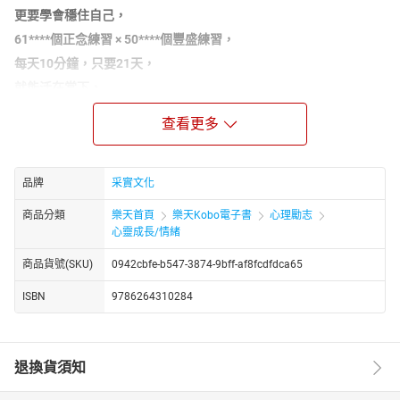
更要學會穩住自己，
61****個正念練習
× 50****個豐盛練習，
每天
10
分鐘，只要
21
天，
就能活在當下，
讓「好事」發生，顯化「理想人生」！
查看更多
從今天開始，透過21天的行動練習，你將不再「等奇蹟發生」，
而是練習「成為讓奇蹟發生的人」。
◎
**《
1
天
10
分鐘正念練習：
61
個簡單行動，掌握活在當下的力量》
品牌
采實文化
**
商品分類
樂天首頁
樂天Kobo電子書
心理勵志
許多人知道活在當下的重要，但知易行難，
心靈成長/情緒
以為只要放空、不思考或強迫自己保持冷靜。
商品貨號(SKU)
0942cbfe-b547-3874-9bff-af8fcdfdca65
其實，真正的正念，不是排除思緒，
ISBN
9786264310284
而是練習好好跟自己在一起。
★****任何年齡、各種生活型態皆適用，無論你身處人生哪個階段，
皆可立即啟動
退換貨須知
★****每日一主題，配合簡單實踐，讓正念落實於生活
►21****天，是讓人生開始變好的最小單位