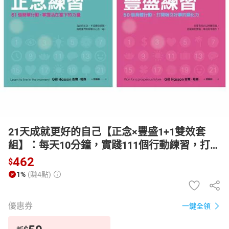
日本購物
電子/紙本書
HOT
21天成就更好的自己【正念×豐盛1+1雙效套
組】：每天10分鐘，實踐111個行動練習，打造
處變不亂的理想人生！【電子書】
462
$
1%
(賺4點)
優惠券
一鍵全領