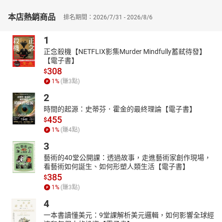
英國百萬暢銷作家吉兒．哈森，
本店熱銷商品
排名期間：2026/7/31 - 2026/8/6
根據心理學研究指出──養成一個新習慣，平均需要21天──
設計機一套循序漸進的練習法，
1
只要連續3週，每天10分鐘，你將訓練大腦建立新的神經迴路，
正念殺機【NETFLIX影集Murder Mindfully蓄弒待發】
【電子書】
讓正念覺察成為你生活的一部分。
308
$
► 61****個正念練習
×
每天
10
分鐘，幫你釋放壓力、不再失序
1
%
(賺
3
點)
吉兒．哈森將正念理論轉化為人人可做的「每日練習」，
2
從觀察呼吸、覺察思緒，到接納情緒與當下，
時間的起源：史蒂芬．霍金的最終理論【電子書】
不談理論，而是從行動出發，讓你從雜亂中找回平靜──
455
$
．聲音觀察：在工作壓力爆表時，幫助你不被情緒綁架，迅速回到
1
%
(賺
4
點)
穩定狀態
3
．身體掃描：夜晚難以入眠時，感受身體訊號，幫助你釋放緊繃與
藝術的40堂公開課：透過故事，走進藝術家創作現場，
疲憊
看藝術如何誕生、如何形塑人類生活【電子書】
．思緒書寫：當內心充滿雜訊與批判，用筆記下當下想法，清理內
385
$
在壓力
1
%
(賺
3
點)
．五感冥想：在人際緊張或失序時，讓你重新連結當下，緩和身心
4
反應
一本書讀懂美元：9堂課解析美元邏輯，如何影響全球經