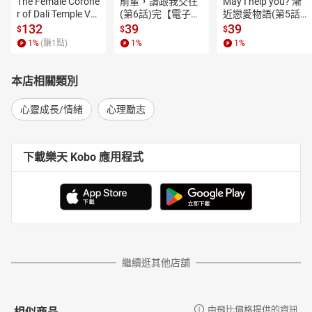
The Female Corone
前輩，請跟我交往
May I help you? 漸
★****每日一主題，配合簡單實踐，輕鬆顯化理想人生
r of Dali Temple Vo
(第6話)完【電子
近戀愛物語(第5話)
l.6【有聲書】
書】
【電子書】
132
39
39
►****豐盛不是一種目標，而是一種狀態
$
$
$
1
%
(賺
1
點)
1
%
1
%
英國百萬暢銷作家吉兒．哈森指出，
豐盛不是一種目標，而是一種狀態。
本店相關類別
只要三週，每天10分鐘，
從四個面向練習：感恩、價值觀、行動力、信任感，
心靈成長/情緒
心理勵志
你會慢慢發現，人生不是更豐盛了，而是你更能感受到豐盛的存
在。
► 50****個豐盛練習
×
每天
10
分鐘，打開內在資源與外在機會
下載樂天 Kobo 應用程式
．感恩日記：每天寫下你真正感激的三件小事，提升滿足與吸引頻
率
．價值排序：釐清你在意的核心價值，讓你做選擇不再焦慮與迷惘
．時間回顧：盤點花費與精力流向，幫你把時間投資在真正重要的
事上
．信念拆解：察覺你對金錢、成功、人際的限制性信念，轉化為支
繼續逛其他店舖
持你的新觀點
．未來觀想：練習具體描繪理想人生藍圖，將渴望變成方向與行動
相似商品
由飛比價格提供的資訊
力