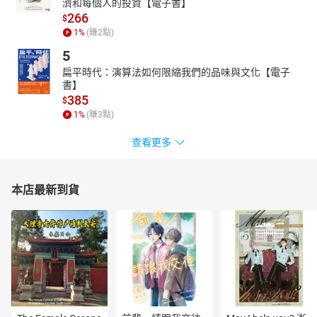
．初學者心態：當你面對轉職、關係變動時，幫你放下完美主義與
濟和每個人的投資【電子書】
266
控制欲，重新出發
$
1
%
(賺
2
點)
．慈悲練習：當你感到失望或憤怒時，練習不評價的善意，看見情
緒背後的需求
5
．當下觀察：在日常生活中，好好走路、刷牙、等車……建立穩定的
扁平時代：演算法如何限縮我們的品味與文化【電子
書】
專注力
385
$
本書還有更多具體的練習和引導，
1
%
(賺
3
點)
除了提供方法，還能養成可以落實的生活節奏。
查看更多
無論你在哪個階段，都能幫你建立一種內在的秩序與自我照顧力。
不是努力壓抑，而是學會放鬆、接住自己，再一次出發。
◎
**《
1
天
10
分鐘豐盛練習：
50
個具體行動，打開吸引好事的心態與
本店最新到貨
行動力》**
人人都想過上更好的生活，
但越關注在自己沒有的，越得不到，
其實，只要看見自己所擁有的，
更能顯化豐盛、吸引好事發生！
★****任何年齡、各種生活型態皆適用，無論你身處人生哪個階段，
皆可立即啟動