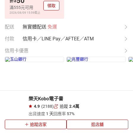
50
$
折
領取
滿555元可用
2026/08/09 15:59
截止
配送
無實體配送
免運
付款
信用卡／LINE Pay／AFTEE／ATM
信用卡優惠
樂天Kobo電子書
4.9
(2188)
追蹤
2.4萬
出貨速度
1 天
回應率
57%
追蹤店家
逛店舖