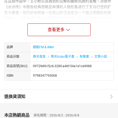
在这部作品中，王小枪以其独到的见解和幽默风趣的笔触，对原作
《水浒传》中那些经典而略显单薄的人物形象进行了天马行空的扩
充与重塑。他巧妙地将每一位梁山好汉设定为一个独立而精彩的故
事单元，从鲁智深的豪放不羁到武松的侠肝义胆，从宋江的仁义领
导到李逵的憨直可爱，每一个人物都被赋予了全新的生命力和鲜明
查看更多
的个性色彩。
通过王小枪那轻松诙谐的现代笔调，那些耳熟能详的水浒故事被重
新演绎得既亲切又充满新意，让读者在忍俊不禁的同时，也能深刻
品牌
蜻蜓FM & iMerl
感受到人物间的恩怨情仇与江湖义气。原本错综复杂、难以理清的
人物关系和故事线路，在作者的妙笔之下变得清晰易懂，又不失原
商品分類
樂天首頁
樂天Kobo電子書
有聲書
文學小說
著的韵味与深度，让人在欢笑之余，也能品味到一丝丝温情与哲
理。这不仅仅是一本小说，更是一次心灵与智慧的奇妙之旅，等待
商品貨號(SKU)
0972fe90-f2c6-3280-a46f-54a1e1cd4988
着每一位热爱文学、渴望新鲜体验的你来探索。
ISBN
9798347793068
http://www.youtube.com/channel/UC2yhCURng4uUj_phEqZwKig/
退換貨須知
本店熱銷商品
排名期間：2026/8/2 - 2026/8/8