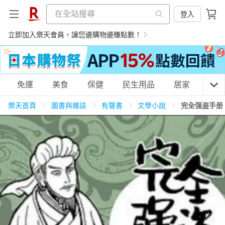
登入
立即加入樂天會員，讓您邊購物邊賺點數！
購物網分類
免運
美食
保健
民生用品
居家
3C
樂天首頁
圖書與雜誌
有聲書
文學小說
完全强盗手册
天天免運
美食蛋糕
養生保健
民生用品
居家生活
3C家電
運動休閒
親子玩具
女裝
男裝
化妝保養
情趣用品