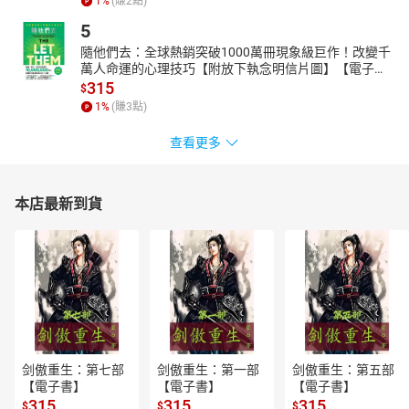
1
%
(賺
2
點)
5
隨他們去：全球熱銷突破1000萬冊現象級巨作！改變千
萬人命運的心理技巧【附放下執念明信片圖】【電子
書】
315
$
1
%
(賺
3
點)
查看更多
本店最新到貨
剑傲重生：第七部
剑傲重生：第一部
剑傲重生：第五部
【電子書】
【電子書】
【電子書】
315
315
315
$
$
$