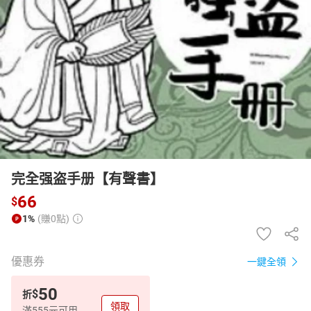
日本購物
電子/紙本書
HOT
完全强盗手册【有聲書】
66
$
1%
(賺0點)
優惠券
一鍵全領
50
$
折
領取
滿555元可用