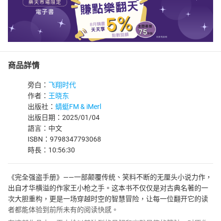
商品詳情
旁白：
飞翔时代
作者：
王晓东
出版社：
蜻蜓FM & iMerl
出版日期：2025/01/04
語言：中文
ISBN：9798347793068
時長：10:56:30
《完全强盗手册》——一部颠覆传统、笑料不断的无厘头小说力作，
出自才华横溢的作家王小枪之手。这本书不仅仅是对古典名著的一
次大胆重构，更是一场穿越时空的智慧冒险，让每一位翻开它的读
者都能体验到前所未有的阅读快感。