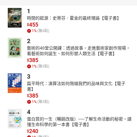
1
時間的起源：史蒂芬．霍金的最終理論【電子書】
455
$
1
%
(賺
4
點)
2
藝術的40堂公開課：透過故事，走進藝術家創作現場，
看藝術如何誕生、如何形塑人類生活【電子書】
385
$
1
%
(賺
3
點)
3
扁平時代：演算法如何限縮我們的品味與文化【電子
書】
385
$
1
%
(賺
3
點)
4
蛋白質的一生（暢銷改版）──了解生命活動的秘密，讀
懂生命科學的第一本書【電子書】
240
$