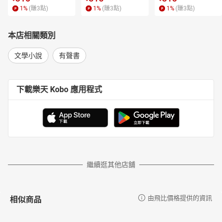
1
%
(賺
3
點)
1
%
(賺
3
點)
1
%
(賺
3
點)
本店相關類別
文學小說
有聲書
下載樂天 Kobo 應用程式
繼續逛其他店舖
相似商品
由飛比價格提供的資訊