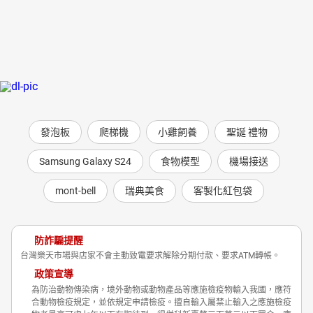
發泡板
爬梯機
小雞飼養
聖誕 禮物
Samsung Galaxy S24
食物模型
機場接送
mont-bell
瑞典美食
客製化紅包袋
防詐騙提醒
台灣樂天市場與店家不會主動致電要求解除分期付款、要求ATM轉帳。
政策宣導
為防治動物傳染病，境外動物或動物產品等應施檢疫物輸入我國，應符
合動物檢疫規定，並依規定申請檢疫。擅自輸入屬禁止輸入之應施檢疫