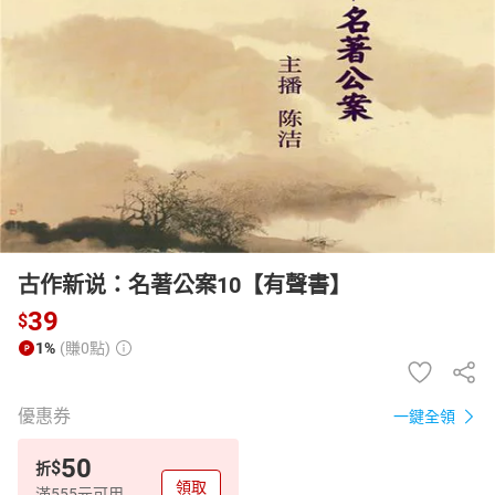
日本購物
電子/紙本書
HOT
古作新说：名著公案10【有聲書】
39
$
1%
(賺0點)
優惠券
一鍵全領
50
$
折
領取
滿555元可用