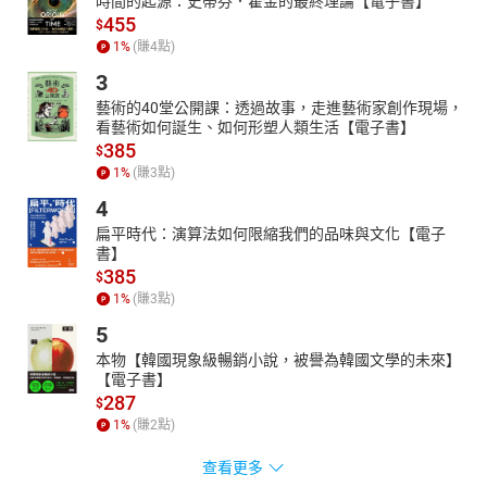
時間的起源：史蒂芬．霍金的最終理論【電子書】
455
$
1
%
(賺
4
點)
3
藝術的40堂公開課：透過故事，走進藝術家創作現場，
看藝術如何誕生、如何形塑人類生活【電子書】
385
$
1
%
(賺
3
點)
4
扁平時代：演算法如何限縮我們的品味與文化【電子
書】
385
$
1
%
(賺
3
點)
5
本物【韓國現象級暢銷小說，被譽為韓國文學的未來】
【電子書】
287
$
1
%
(賺
2
點)
查看更多