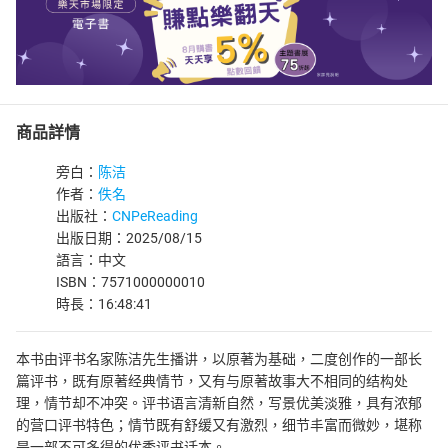
商品詳情
旁白：
陈洁
作者：
佚名
出版社：
CNPeReading
出版日期：2025/08/15
語言：中文
ISBN：7571000000010
時長：16:48:41
本书由评书名家陈洁先生播讲，以原著为基础，二度创作的一部长
篇评书，既有原著经典情节，又有与原著故事大不相同的结构处
理，情节却不冲突。评书语言清新自然，写景优美淡雅，具有浓郁
的营口评书特色；情节既有舒缓又有激烈，细节丰富而微妙，堪称
是一部不可多得的优秀评书话本。