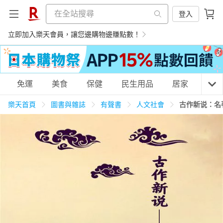
登入
立即加入樂天會員，讓您邊購物邊賺點數！
購物網分類
免運
美食
保健
民生用品
居家
3C
樂天首頁
圖書與雜誌
有聲書
人文社會
古作新说：名
天天免運
美食蛋糕
養生保健
民生用品
居家生活
3C家電
運動休閒
親子玩具
女裝
男裝
化妝保養
情趣用品