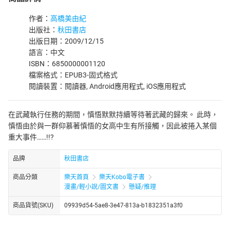
作者：
高橋美由紀
出版社：
秋田書店
出版日期：2009/12/15
語言：中文
ISBN：6850000001120
檔案格式：EPUB3-固式格式
閱讀裝置：閱讀器, Android應用程式, iOS應用程式
在武藏執行任務的期間，慎悟默默持續等待著武藏的歸來。 此時，
慎悟由於與一群仰慕著慎悟的女高中生有所接觸，因此被捲入某個
重大事件……!!?
品牌
秋田書店
商品分類
樂天首頁
樂天Kobo電子書
漫畫/輕小說/圖文書
懸疑/推理
商品貨號(SKU)
09939d54-5ae8-3e47-813a-b1832351a3f0