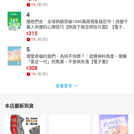
1
%
(賺
2
點)
4
隨他們去：全球熱銷突破1000萬冊現象級巨作！改變千
萬人命運的心理技巧【附放下執念明信片圖】【電子
書】
315
$
1
%
(賺
3
點)
5
理當幸福的我們，為何不快樂？：從精神科角度，理解
「富足一代」的焦慮、不安與失落【電子書】
308
$
1
%
(賺
3
點)
查看更多
本店最新到貨