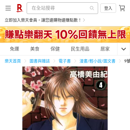
登入
立即加入樂天會員，讓您邊購物邊賺點數！
購物網分類
免運
美食
保健
民生用品
居家
3C
樂天首頁
圖書與雜誌
電子書
漫畫/輕小說/圖文書
9
天天免運
美食蛋糕
養生保健
民生用品
居家生活
3C家電
運動休閒
親子玩具
女裝
男裝
化妝保養
情趣用品