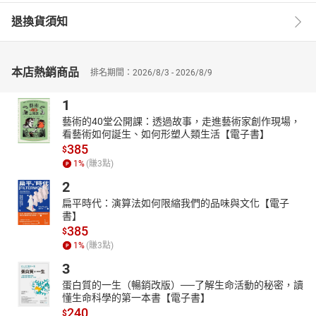
退換貨須知
本店熱銷商品
排名期間：2026/8/3 - 2026/8/9
1
藝術的40堂公開課：透過故事，走進藝術家創作現場，
看藝術如何誕生、如何形塑人類生活【電子書】
385
$
1
%
(賺
3
點)
2
扁平時代：演算法如何限縮我們的品味與文化【電子
書】
385
$
1
%
(賺
3
點)
3
蛋白質的一生（暢銷改版）──了解生命活動的秘密，讀
懂生命科學的第一本書【電子書】
240
$