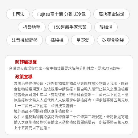
卡西法
Fujitsu富士通 分離式冷氣
高功率電磁爐
折疊地墊
150道新手家常菜
酸梅湯
注音機械鍵盤
插秧機
星野愛
矽膠食物袋
防詐騙提醒
台灣樂天市場與店家不會主動致電要求解除分期付款、要求ATM轉帳。
政策宣導
為防治動物傳染病，境外動物或動物產品等應施檢疫物輸入我國，應符
合動物檢疫規定，並依規定申請檢疫。擅自輸入屬禁止輸入之應施檢疫
物者最高可處七年以下有期徒刑，得併科新臺幣三百萬元以下罰金。應
施檢疫物之輸入人或代理人未依規定申請檢疫者，得處新臺幣五萬元以
上一百萬元以下罰鍰，並得按次處罰。
境外商品不得隨貨贈送應施檢疫物。
收件人違反動物傳染病防治條例第三十四條第三項規定，未將郵遞寄送
輸入之應施檢疫物送交輸出入動物檢疫機關銷燬者，處新臺幣三萬元以
上十五萬元以下罰鍰。