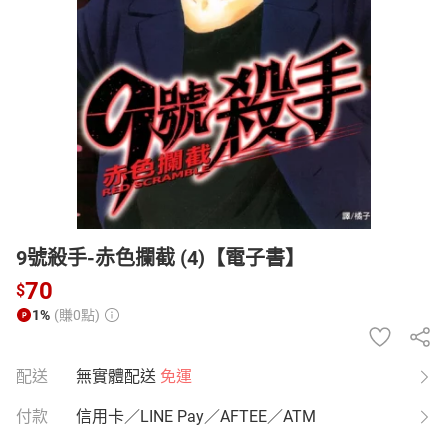
日本購物
電子/紙本書
HOT
9號殺手-赤色攔截 (4)【電子書】
70
$
1%
(賺0點)
配送
無實體配送
免運
付款
信用卡／LINE Pay／AFTEE／ATM