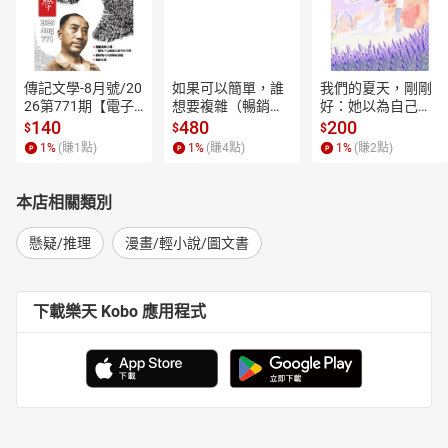
傳記文學-8月號/20
如果可以簡單，誰
我們的夏天，剛剛
26第771期【電子
想要複雜（暢銷經
好：她以為自己只
書】
典新編版）【電子
是逃離一段失敗的
140
480
200
$
$
$
書】
愛，卻在薰衣草盛
1
%
(賺
1
點)
1
%
(賺
4
點)
1
%
(賺
2
點)
開的山裡，重新學
會愛人，也學會把
自己留在幸福裡。
本店相關類別
【電子書】
懸疑/推理
漫畫/輕小說/圖文書
下載樂天 Kobo 應用程式