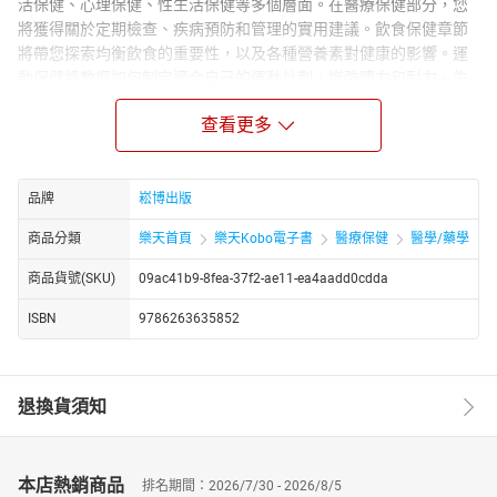
活保健、心理保健、性生活保健等多個層面。在醫療保健部分，您
將獲得關於定期檢查、疾病預防和管理的實用建議。飲食保健章節
將帶您探索均衡飲食的重要性，以及各種營養素對健康的影響。運
動保健將教您如何制定適合自己的運動計劃，增強體力和耐力。生
活保健將探討睡眠、放鬆技巧和生活環境對健康的影響。心理保健
查看更多
則提供應對壓力、焦慮和情緒困擾的方法。而在性生活保健部分，
您將得到關於性健康和關係維護的建議。
《40以後：從日常開始養生》不僅提供了專業的醫學知識，還強調
品牌
崧博出版
了實際應用和可持續性。這本書旨在幫助您建立一個健康的生活方
式，提高生活質量，增加活力，並更好地應對日常生活中的各種挑
商品分類
樂天首頁
樂天Kobo電子書
醫療保健
醫學/藥學
戰。不論您處於哪個階段，這本書都將為您提供實用、可行的建
議，幫助您邁向更健康、更幸福的未來。
商品貨號(SKU)
09ac41b9-8fea-37f2-ae11-ea4aadd0cdda
ISBN
9786263635852
退換貨須知
本店熱銷商品
排名期間：2026/7/30 - 2026/8/5