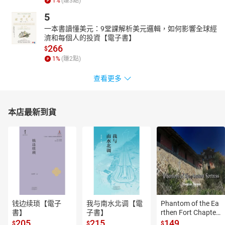
1
%
(賺
3
點)
5
一本書讀懂美元：9堂課解析美元邏輯，如何影響全球經
濟和每個人的投資【電子書】
266
$
1
%
(賺
2
點)
查看更多
本店最新到貨
钱边续琐【電子
我与南水北调【電
Phantom of the Ea
書】
子書】
rthen Fort Chapter
 4【有聲書】
205
215
149
$
$
$