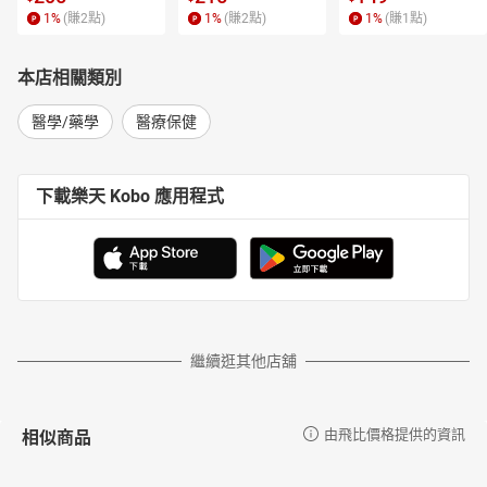
1
%
(賺
2
點)
1
%
(賺
2
點)
1
%
(賺
1
點)
本店相關類別
醫學/藥學
醫療保健
下載樂天 Kobo 應用程式
繼續逛其他店舖
相似商品
由飛比價格提供的資訊