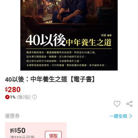
日本購物
電子/紙本書
HOT
40以後：中年養生之道【電子書】
280
$
1%
(賺2點)
優惠券
一鍵全領
50
$
折
領取
滿555元可用