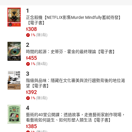
1
正念殺機【NETFLIX影集Murder Mindfully蓄弒待發】
【電子書】
308
$
1
%
(賺
3
點)
2
時間的起源：史蒂芬．霍金的最終理論【電子書】
455
$
1
%
(賺
4
點)
3
階級與品味：隱藏在文化審美與流行趨勢背後的地位渴
望【電子書】
392
$
1
%
(賺
3
點)
4
藝術的40堂公開課：透過故事，走進藝術家創作現場，
看藝術如何誕生、如何形塑人類生活【電子書】
385
$