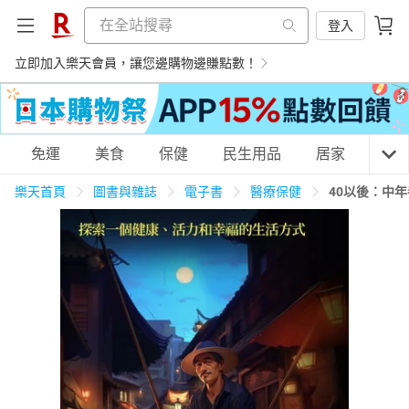
登入
立即加入樂天會員，讓您邊購物邊賺點數！
購物網分類
免運
美食
保健
民生用品
居家
3C
樂天首頁
圖書與雜誌
電子書
醫療保健
40以後：中
天天免運
美食蛋糕
養生保健
民生用品
居家生活
3C家電
運動休閒
親子玩具
女裝
男裝
化妝保養
情趣用品