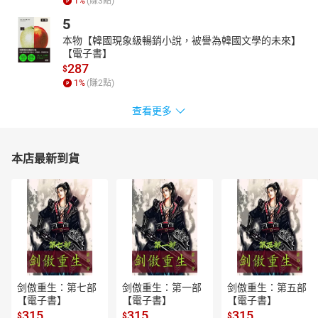
1
%
(賺
3
點)
的巧克力甜點。薩利耶里設的「鴻門宴」，你敢來赴宴嗎？
5
更多音樂家的饗食人生，不容錯過！
本物【韓國現象級暢銷小說，被譽為韓國文學的未來】
----
【電子書】
授權出版社：有鹿文化
287
$
1
%
(賺
2
點)
錄製單位：鏡好聽團隊
【作者簡介】
查看更多
楊馥如
輔仁大學德國文學與英國文學雙學士，碩士轉戰英國牛津大學研究
本店最新到貨
應用語言學，最後卻在義大利特倫多大學獲得大腦與神經科學博士
學位。博士班期間，順便在英國倫敦取得葡萄酒與烈酒專業認證。
目前以台灣和義大利兩地為家。曾經是小學老師，現在是大學教
授。喜歡的事情很多，吃喝玩樂尤其愛。她寫作、旅行、下廚、採
訪、攝影，也主持廣播節目，講的都是「好好吃飯、好好生活」這
一件事。
著有《真食義大利—土地、餐桌與人情的一瞬相遇》、《好麥給你
好麵包》，翻譯作品包括《紅蝦評鑑嚴選！義大利頂級酒莊巡
剑傲重生：第七部
剑傲重生：第一部
剑傲重生：第五部
禮》、《紅蝦評鑑嚴選！新世界酒莊巡禮》。
【電子書】
【電子書】
【電子書】
臉書追蹤：FuJu Yang
315
315
315
$
$
$