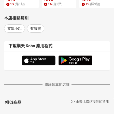
【主播簡介】
1
%
(賺
3
點)
1
%
(賺
3
點)
1
%
(賺
3
點)
張怡沁
畢業於輔仁大學義大利語文學系，英語、義大利語、日文流利，曾
本店相關類別
擔任過舞台劇演員，演出作品為表演工作坊音樂劇「彈琴說愛」，
亦參與過廣告配音，目前為皮革工藝師。
文學小說
有聲書
於2021年加入【鏡好聽學院】擔任聲音主播，投入有聲書錄製。目
前在鏡好聽的有聲書作品有《審美的政治》、《獨舞》、《我家住
下載樂天 Kobo 應用程式
在張日興隔壁》、《落髮》、《山神》、《蒙妮卡日記》、《成為
怪物以前》。
繼續逛其他店舖
相似商品
由飛比價格提供的資訊