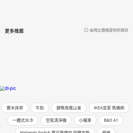
更多推薦
由飛比價格提供的資訊
實木床架
牛肋
銀喉長尾山雀
IKEA宜家 馬桶刷
一體式水冷
空氣清淨機
小檔車
B&O A1
Nintendo Switch 寶可夢傳說 阿爾宙斯
棉被