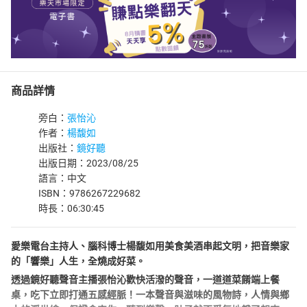
商品詳情
旁白：
張怡沁
作者：
楊馥如
出版社：
鏡好聽
出版日期：2023/08/25
語言：中文
ISBN：9786267229682
時長：06:30:45
愛樂電台主持人、腦科博士楊馥如用美食美酒串起文明，把音樂家
的「響樂」人生，全燒成好菜。
透過鏡好聽聲音主播張怡沁歡快活潑的聲音，一道道菜餚端上餐
桌，吃下立即打通五感經脈！一本聲音與滋味的風物詩，人情與鄉