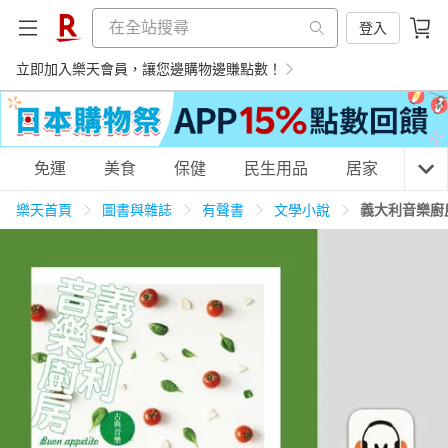
登入
立即加入樂天會員，讓您邊購物邊賺點數！
購物網分類
免運
美食
保健
民生用品
居家
3C
樂天首頁
圖書與雜誌
有聲書
文學小說
義大利音樂廚
天天免運
美食蛋糕
養生保健
民生用品
居家生活
3C家電
運動休閒
親子玩具
女裝
男裝
化妝保養
情趣用品