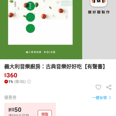
日本購物
電子/紙本書
HOT
義大利音樂廚房：古典音樂好好吃【有聲書】
360
$
1%
(賺3點)
優惠券
一鍵全領
50
$
折
領取
滿555元可用