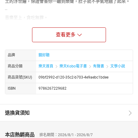
土的浮世繪，保證會害你一聽到樂聲，肚子就不爭氣地餓了起來。
--
音樂至上，貪吃無罪。
烹調義大利菜，該聽什麼音樂，才「對得起胃」？
★ 愛樂電台主持人、腦科博士楊馥如掌杓，有口皆碑
查看更多
★ 和巨星名伶同桌共餐，打開話匣子暢談饗樂人生
★ 音樂家vs義大利菜，味蕾療癒私房食譜大公開
品牌
鏡好聽
★ 蔡珠兒（作家）、邢子青（愛樂電台主持人）推薦
美食是身體的音樂，音樂是心靈的食物，
商品分類
樂天首頁
樂天Kobo電子書
有聲書
文學小說
在義大利，你會懂得如何「及食行樂」！
商品貨號(SKU)
09bf2992-d120-35c2-b703-4e9aebc1bdee
Buon appetito！！ (好好享用吧！！)
ISBN
9786267229682
♬帕格尼尼的「魔鬼果實」：
「魔鬼提琴手」不只演奏有魔性，就連做菜也要放入「魔」法。他
獨愛當時人們不敢吃的「魔鬼果實」，甚至把它做成了私房菜「帕
退換貨須知
格尼尼麵餃」的醬汁。沒想到，因為帕格尼尼的推廣，後來的義大
利人著魔似地愛上這種「魔鬼果實」。這「魔鬼果實」到底是什
麼？
♬羅西尼的「滿漢全席」：
本店熱銷商品
排名期間：2026/8/1 - 2026/8/7