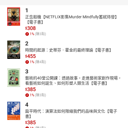
據說，作曲家羅西尼一生中只哭過三次。一次，是母親過世；一
1
次，是聽到帕格尼尼的精湛琴藝；第三次，則是手中的松露雞肉卷
掉進水裡。在義大利，以羅西尼為名的美食不勝枚舉，包括「羅西
正念殺機【NETFLIX影集Murder Mindfully蓄弒待發】
【電子書】
尼牛排」、「羅西尼沙拉」等。但這位老饕，竟為了區區「雞肉
308
$
卷」而落淚？
1
%
(賺
3
點)
♬威爾第的「鐘樓主義」：
2
「鐘樓主義」指的是一個人終其一生都不願離開家裡附近的鐘樓，
時間的起源：史蒂芬．霍金的最終理論【電子書】
對家鄉有無比依戀。歌劇大師（也是大吃貨）威爾第就是不折不扣
455
$
的鐘樓主義者，一輩子迷戀家鄉菜，每次出遠門前，有些食材一定
1
%
(賺
4
點)
要收進行李，不然心裡會不舒服。到底威爾第都打包些什麼呢？
3
♬馬斯卡尼的「慢板哲學」：
藝術的40堂公開課：透過故事，走進藝術家創作現場，
馬斯卡尼是義大利歌劇界的「潮男」。他愛喝氣泡酒、開拉風跑
看藝術如何誕生、如何形塑人類生活【電子書】
車，戀情一段接著一段。不過，當他談到吃，卻使用了「慢板
385
$
（Adagio）」這個字眼，來描述自己的用餐態度。為什麼他那些從
1
%
(賺
3
點)
容不迫的歌劇音樂創作，適合做為義大利「慢活」的注解？
4
♬薩里耶利的「甜蜜殺機」：
扁平時代：演算法如何限縮我們的品味與文化【電子
電影《阿瑪迪斯》中，作曲家薩利耶里因為嫉妒「神童」莫札特的
書】
才華，設下毒殺陷阱。但根據史實，薩利耶里並非劇本描述的「庸
385
$
才」。他不僅為米蘭史卡拉歌劇院譜寫開幕歌劇，更經常分享家鄉