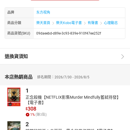
方式才能完全地掌握男人心。
品牌
东方视角
商品分類
樂天首頁
樂天Kobo電子書
有聲書
心理勵志
商品貨號(SKU)
09daeebd-d89e-3c93-839e-910f47ee252f
退換貨須知
本店熱銷商品
排名期間：2026/7/30 - 2026/8/5
1
正念殺機【NETFLIX影集Murder Mindfully蓄弒待發】
【電子書】
308
$
1
%
(賺
3
點)
2