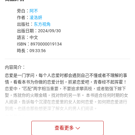
旁白：
阿不
作者：
凌洛妍
出版社：
东方视角
出版日期：2024/09/30
語言：中文
ISBN：8970000019134
時長：09:33:56
内容简介：
恋爱是一门学问，每个人恋爱时都会遇到自己不懂或者不理解的事
情，看看本书为你做的恋爱计划，抓紧恋爱吧，青春经不起挥霍！
恋爱中，“匹配”两字相当重要，不要追求攀高枝，或者勉强下嫁下
娶，炼就你的火眼金睛，找对你的另一半。 本书适合任何时期的女
人阅读，告诉每个沉浸在恋爱里的女人如何恋爱。如何把恋爱进行
到底。也适合那些想更深了解女人的男人们阅读。
作者简介：
凌洛妍，80后美女作家，在多个网站开设专栏。近期潜心于“恋爱
查看更多
学”。剖析女性恋爱心理、揭示恋爱终极密码。告诉女人用什么样的