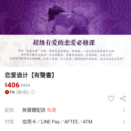
日本購物
電子/紙本書
HOT
恋爱诡计【有聲書】
406
$
$
564
1%
(賺4點)
配送
無實體配送
免運
付款
信用卡／LINE Pay／AFTEE／ATM