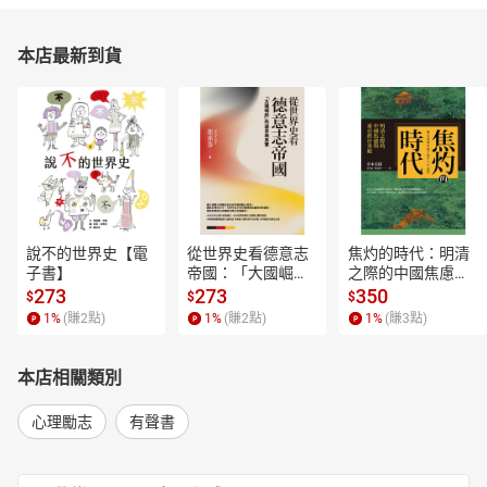
本店最新到貨
說不的世界史【電
從世界史看德意志
焦灼的時代：明清
子書】
帝國：「大國崛
之際的中國焦慮與
起」的迷思與真實
東亞秩序重組【電
273
273
350
$
$
$
【電子書】
子書】
1
%
(賺
2
點)
1
%
(賺
2
點)
1
%
(賺
3
點)
本店相關類別
心理勵志
有聲書