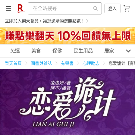
登入
立即加入樂天會員，讓您邊購物邊賺點數！
購物網分類
免運
美食
保健
民生用品
居家
3C
樂天首頁
圖書與雜誌
有聲書
心理勵志
恋爱诡计【有
天天免運
美食蛋糕
養生保健
民生用品
居家生活
3C家電
運動休閒
親子玩具
女裝
男裝
化妝保養
情趣用品