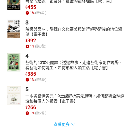
時間的起源：史蒂芬．霍金的最終理論【電子書】
455
$
1
%
(賺
4
點)
3
階級與品味：隱藏在文化審美與流行趨勢背後的地位渴
望【電子書】
392
$
1
%
(賺
3
點)
4
藝術的40堂公開課：透過故事，走進藝術家創作現場，
看藝術如何誕生、如何形塑人類生活【電子書】
385
$
1
%
(賺
3
點)
5
一本書讀懂美元：9堂課解析美元邏輯，如何影響全球經
濟和每個人的投資【電子書】
266
$
1
%
(賺
2
點)
查看更多