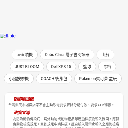
uv直噴機
Kobo Clara 電子書閱讀器
山蘇
JUST BLOOM
Dell XPS 15
籃球
青梅
小腿按摩機
COACH 後背包
Pokemon寶可夢 盒玩
防詐騙提醒
台灣樂天市場與店家不會主動致電要求解除分期付款、要求ATM轉帳。
政策宣導
為防治動物傳染病，境外動物或動物產品等應施檢疫物輸入我國，應符
合動物檢疫規定，並依規定申請檢疫。擅自輸入屬禁止輸入之應施檢疫