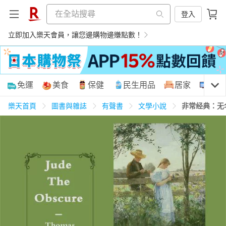
登入
立即加入樂天會員，讓您邊購物邊賺點數！
購物網分類
免運
美食
保健
民生用品
居家
3C
樂天首頁
圖書與雜誌
有聲書
文學小說
非常经典：无
天天免運
美食蛋糕
養生保健
民生用品
居家生活
3C家電
運動休閒
親子玩具
女裝
男裝
化妝保養
情趣用品