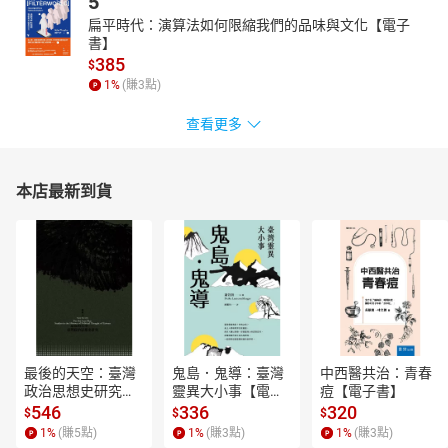
5
扁平時代：演算法如何限縮我們的品味與文化【電子
書】
385
$
1
%
(賺
3
點)
查看更多
本店最新到貨
最後的天空：臺灣
鬼島．鬼導：臺灣
中西醫共治：青春
政治思想史研究
靈異大小事【電子
痘【電子書】
【電子書】
書】
546
336
320
$
$
$
1
%
(賺
5
點)
1
%
(賺
3
點)
1
%
(賺
3
點)