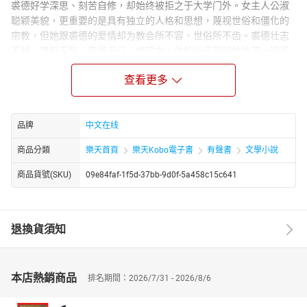
裘德好学深思、刻苦自修，却始终被拒之于大学门外。女主人公淑
聪颖美貌，更重要的是具有独立的人格和思想，蔑视世俗和僵化的
宗教，但她跟裘德的爱情却为教会所不容、世俗所不齿。裘德壮志
不酬、谋职无路、告贷无门，绝望中，他的长子同弱妹幼弟一同吊
死。淑遭此惨变，终向命运和教会屈服，离开了深爱的裘德，自由
查看更多
的思想、独立的人格均遭毁弃。裘德则终日纵酒，郁郁成疾，年未
满三十即含恨而终。 [1]
《无名的裘德》被称为“声讨英国社会阶级的不平等以及宗教的腐朽
和刻板僵化”的“武器之书”，这是继《苔丝》之后，对英国社会现实
品牌
中文在线
进行批判的一部作品也是引导后来的文学家们纷纷跳出“歌功颂德”的
商品分類
樂天首頁
樂天Kobo電子書
有聲書
文學小說
创作路线，开始反思社会和人性的启蒙。
商品貨號(SKU)
09e84faf-1f5d-37bb-9d0f-5a458c15c641
退換貨須知
本店熱銷商品
排名期間：2026/7/31 - 2026/8/6