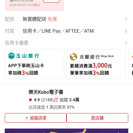
2026/08/09 15:59
截止
配送
無實體配送
免運
付款
信用卡／LINE Pay／AFTEE／ATM
信用卡優惠
樂天Kobo電子書
4.9
(2188)
追蹤
2.4萬
出貨速度
1 天
回應率
57%
追蹤店家
逛店舖