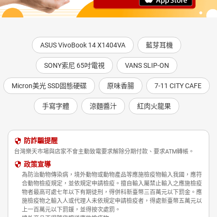
ASUS VivoBook 14 X1404VA
藍芽耳機
SONY索尼 65吋電視
VANS SLIP-ON
Micron美光 SSD固態硬碟
原味香腸
7-11 CITY CAFE
手寫字體
涼麵醬汁
紅肉火龍果
防詐騙提醒
台灣樂天市場與店家不會主動致電要求解除分期付款、要求ATM轉帳。
政策宣導
為防治動物傳染病，境外動物或動物產品等應施檢疫物輸入我國，應符
合動物檢疫規定，並依規定申請檢疫。擅自輸入屬禁止輸入之應施檢疫
物者最高可處七年以下有期徒刑，得併科新臺幣三百萬元以下罰金。應
施檢疫物之輸入人或代理人未依規定申請檢疫者，得處新臺幣五萬元以
上一百萬元以下罰鍰，並得按次處罰。