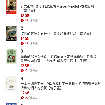
1
正念殺機【NETFLIX影集Murder Mindfully蓄弒待發】
【電子書】
308
$
1
%
(賺
3
點)
2
時間的起源：史蒂芬．霍金的最終理論【電子書】
455
$
1
%
(賺
4
點)
3
藝術的40堂公開課：透過故事，走進藝術家創作現場，
看藝術如何誕生、如何形塑人類生活【電子書】
385
$
1
%
(賺
3
點)
4
一本書讀懂美元：9堂課解析美元邏輯，如何影響全球經
濟和每個人的投資【電子書】
266
$
1
%
(賺
2
點)