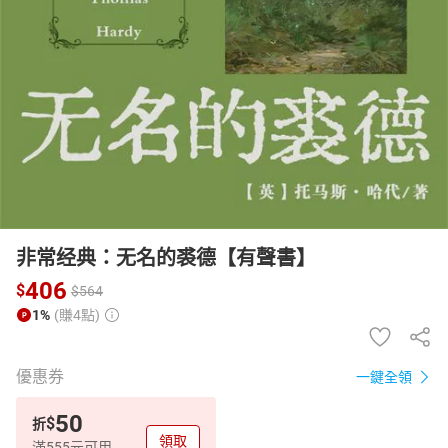
日本購物
電子/紙本書
HOT
非常经典：无名的裘德【有聲書】
406
$
$
564
1%
(賺4點)
優惠券
一鍵全領
50
$
折
領取
滿555元可用