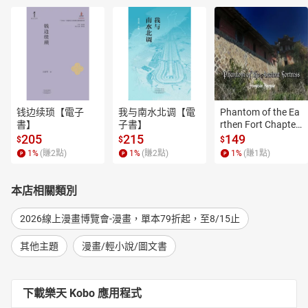
钱边续琐【電子
我与南水北调【電
Phantom of the Ea
書】
子書】
rthen Fort Chapter
 4【有聲書】
205
215
149
$
$
$
1
%
(賺
2
點)
1
%
(賺
2
點)
1
%
(賺
1
點)
本店相關類別
2026線上漫畫博覽會-漫畫，單本79折起，至8/15止
其他主題
漫畫/輕小說/圖文書
下載樂天 Kobo 應用程式