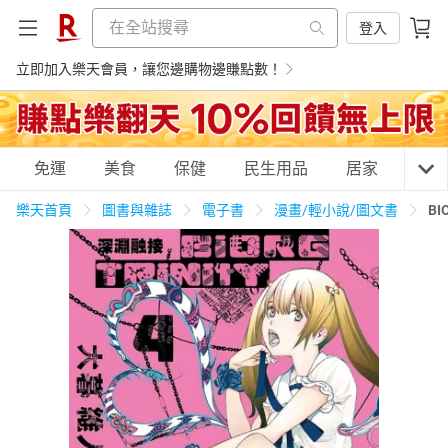
登入
立即加入樂天會員，讓您邊購物邊賺點數！
購物網分類
免運
美食
保健
民生用品
居家
3C
樂天首頁
圖書與雜誌
電子書
漫畫/輕小說/圖文書
BI
天天免運
美食蛋糕
養生保健
民生用品
居家生活
3C家電
運動休閒
親子玩具
女裝
男裝
化妝保養
情趣用品