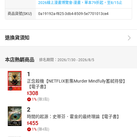
2026線上漫畫博覽會-漫畫，單本79折起，至8/15止
商品貨號(SKU)
0a19192a-f825-3db4-8509-5e7701013ce4
退換貨須知
本店熱銷商品
排名期間：2026/7/30 - 2026/8/5
1
正念殺機【NETFLIX影集Murder Mindfully蓄弒待發】
【電子書】
308
$
1
%
(賺
3
點)
2
時間的起源：史蒂芬．霍金的最終理論【電子書】
455
$
1
%
(賺
4
點)