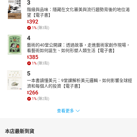
3
階級與品味：隱藏在文化審美與流行趨勢背後的地位渴
望【電子書】
392
$
1
%
(賺
3
點)
4
藝術的40堂公開課：透過故事，走進藝術家創作現場，
看藝術如何誕生、如何形塑人類生活【電子書】
385
$
1
%
(賺
3
點)
5
一本書讀懂美元：9堂課解析美元邏輯，如何影響全球經
濟和每個人的投資【電子書】
266
$
1
%
(賺
2
點)
查看更多
本店最新到貨