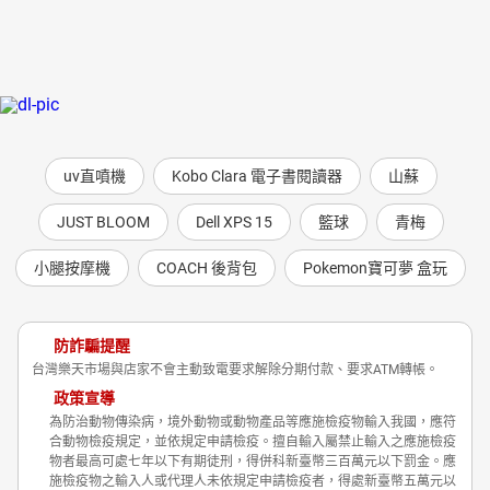
uv直噴機
Kobo Clara 電子書閱讀器
山蘇
JUST BLOOM
Dell XPS 15
籃球
青梅
小腿按摩機
COACH 後背包
Pokemon寶可夢 盒玩
防詐騙提醒
台灣樂天市場與店家不會主動致電要求解除分期付款、要求ATM轉帳。
政策宣導
為防治動物傳染病，境外動物或動物產品等應施檢疫物輸入我國，應符
合動物檢疫規定，並依規定申請檢疫。擅自輸入屬禁止輸入之應施檢疫
物者最高可處七年以下有期徒刑，得併科新臺幣三百萬元以下罰金。應
施檢疫物之輸入人或代理人未依規定申請檢疫者，得處新臺幣五萬元以