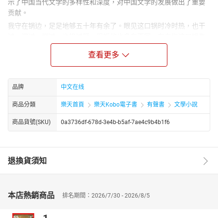
示了中国当代文学的多样性和深度，对中国文学的发展做出了重要
贡献。
我守在锅边，足足地够五十年有余了。眼见这口锅时冷时热，也干
过，漏过，煳过，也挨过砸。舀饭的也多有不同，有专指这口锅生
活，还有不过借个站脚地方，转身就赶车上路——也许是锦绣前程，
查看更多
也许是歧路迷津，也许无非浪荡江湖。日长月久，老一辈也抽签似
的一个个乘鹤西去了。
品牌
中文在线
商品分類
樂天首頁
樂天Kobo電子書
有聲書
文學小說
商品貨號(SKU)
0a3736df-678d-3e4b-b5af-7ae4c9b4b1f6
退換貨須知
本店熱銷商品
排名期間：2026/7/30 - 2026/8/5