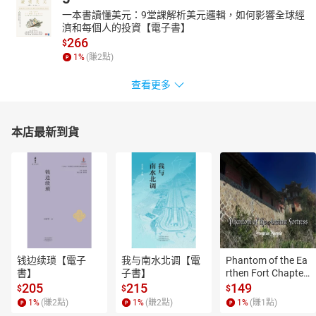
一本書讀懂美元：9堂課解析美元邏輯，如何影響全球經
濟和每個人的投資【電子書】
266
$
1
%
(賺
2
點)
查看更多
本店最新到貨
钱边续琐【電子
我与南水北调【電
Phantom of the Ea
書】
子書】
rthen Fort Chapter
 4【有聲書】
205
215
149
$
$
$
1
%
(賺
2
點)
1
%
(賺
2
點)
1
%
(賺
1
點)