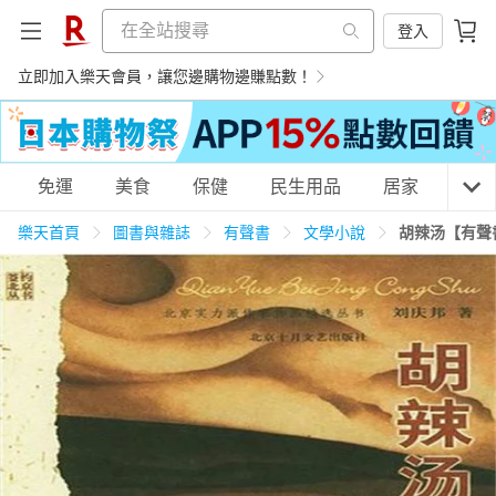
登入
立即加入樂天會員，讓您邊購物邊賺點數！
購物網分類
免運
美食
保健
民生用品
居家
3C
樂天首頁
圖書與雜誌
有聲書
文學小說
胡辣汤【有聲
天天免運
美食蛋糕
養生保健
民生用品
居家生活
3C家電
運動休閒
親子玩具
女裝
男裝
化妝保養
情趣用品