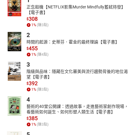
1
正念殺機【NETFLIX影集Murder Mindfully蓄弒待發】
【電子書】
308
$
1
%
(賺
3
點)
2
時間的起源：史蒂芬．霍金的最終理論【電子書】
455
$
1
%
(賺
4
點)
3
階級與品味：隱藏在文化審美與流行趨勢背後的地位渴
望【電子書】
392
$
1
%
(賺
3
點)
4
藝術的40堂公開課：透過故事，走進藝術家創作現場，
看藝術如何誕生、如何形塑人類生活【電子書】
385
$
1
%
(賺
3
點)
5