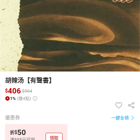
日本購物
電子/紙本書
HOT
胡辣汤【有聲書】
406
$
$
564
1%
(賺4點)
優惠券
一鍵全領
50
$
折
領取
滿555元可用